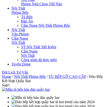
Phòng Ngủ Chọn Thế Nào
Nội Thất
Phòng Bếp
Tủ Bếp
Bàn Ăn
Cẩm Nang Nội Thất Phòng Bếp
Nội Thất
Văn Phòng
Cẩm Nang
Nội Thất
Về Nội Thất Tiết Kiệm
Cẩm Nang
Nội Thất
Công trình đã thực hiện
Tuyển Dụng
Đặt Lịch Tư Vấn
Home
/
Nội Thất Phòng Bếp
/
TỦ BẾP GỖ CAO CẤP
/ Đảo Bếp
Kết Hợp Quầy Bar
Sale!