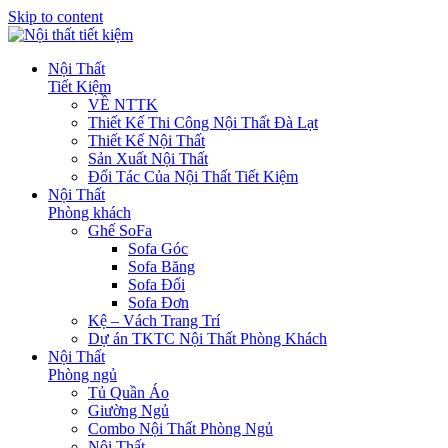
Skip to content
Nội Thất
Tiết Kiệm
VỀ NTTK
Thiết Kế Thi Công Nội Thất Đà Lạt
Thiết Kế Nội Thất
Sản Xuất Nội Thất
Đối Tác Của Nội Thất Tiết Kiệm
Nội Thất
Phòng khách
Ghế SoFa
Sofa Góc
Sofa Băng
Sofa Đối
Sofa Đơn
Kệ – Vách Trang Trí
Dự án TKTC Nội Thất Phòng Khách
Nội Thất
Phòng ngủ
Tủ Quần Áo
Giường Ngủ
Combo Nội Thất Phòng Ngủ
Nội Thất