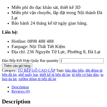
Miễn phí đo đạc khảo sát, thiết kế 3D
Miễn phí vận chuyển, lắp đặt trong Nội thành Đà
Lạt
Bảo hành 24 tháng kể từ ngày giao hàng.
Liên hệ:
Hotline: 0898 488 488
Fanpage: Nội Thất Tiết Kiệm
Địa chỉ: 236 Nguyên Tử Lực, Phường 8, Đà Lạt
Đảo Bếp Kết Hợp Quầy Bar quantity
Thêm vào giỏ hàng
Category:
TỦ BẾP GỖ CAO CẤP
Tags:
bàn đảo bếp
,
đặt đóng tủ
bếp đà lạt
,
ghế quầy bar
,
thiết kế tủ bếp đà lạt
,
tủ bếp có bàn đảo
,
tu
bep da lat
,
xưởng đóng tủ bếp đà lạt
Description
Reviews (0)
Description