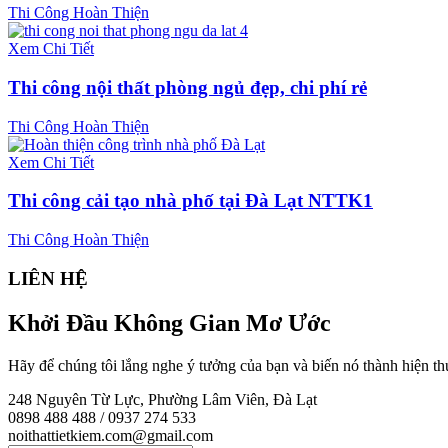
Thi Công Hoàn Thiện
Xem Chi Tiết
Thi công nội thất phòng ngủ đẹp, chi phí rẻ
Thi Công Hoàn Thiện
Xem Chi Tiết
Thi công cải tạo nhà phố tại Đà Lạt NTTK1
Thi Công Hoàn Thiện
LIÊN HỆ
Khởi Đầu Không Gian Mơ Ước
Hãy để chúng tôi lắng nghe ý tưởng của bạn và biến nó thành hiện th
248 Nguyên Từ Lực, Phường Lâm Viên, Đà Lạt
0898 488 488 / 0937 274 533
noithattietkiem.com@gmail.com