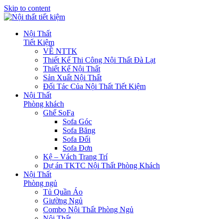
Skip to content
Nội Thất
Tiết Kiệm
VỀ NTTK
Thiết Kế Thi Công Nội Thất Đà Lạt
Thiết Kế Nội Thất
Sản Xuất Nội Thất
Đối Tác Của Nội Thất Tiết Kiệm
Nội Thất
Phòng khách
Ghế SoFa
Sofa Góc
Sofa Băng
Sofa Đối
Sofa Đơn
Kệ – Vách Trang Trí
Dự án TKTC Nội Thất Phòng Khách
Nội Thất
Phòng ngủ
Tủ Quần Áo
Giường Ngủ
Combo Nội Thất Phòng Ngủ
Nội Thất