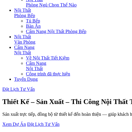
Phòng Ngủ Chọn Thế Nào
Nội Thất
Phòng Bếp
Tủ Bếp
Bàn Ăn
Cẩm Nang Nội Thất Phòng Bếp
Nội Thất
Văn Phòng
Cẩm Nang
Nội Thất
Về Nội Thất Tiết Kiệm
Cẩm Nang
Nội Thất
Công trình đã thực hiện
Tuyển Dụng
Đặt Lịch Tư Vấn
Thiết Kế – Sản Xuất – Thi Công
Nội Thất 
Sản xuất trực tiếp, đồng bộ từ thiết kế đến hoàn thiện — giúp khách 
Xem Dự Án
Đặt Lịch Tư Vấn