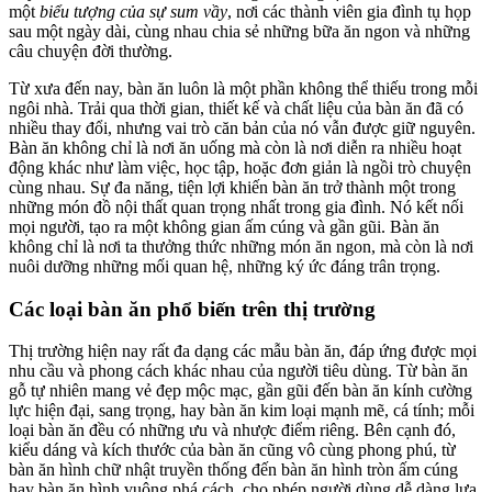
một
biểu tượng của sự sum vầy
, nơi các thành viên gia đình tụ họp
sau một ngày dài, cùng nhau chia sẻ những bữa ăn ngon và những
câu chuyện đời thường.
Từ xưa đến nay, bàn ăn luôn là một phần không thể thiếu trong mỗi
ngôi nhà. Trải qua thời gian, thiết kế và chất liệu của bàn ăn đã có
nhiều thay đổi, nhưng vai trò căn bản của nó vẫn được giữ nguyên.
Bàn ăn không chỉ là nơi ăn uống mà còn là nơi diễn ra nhiều hoạt
động khác như làm việc, học tập, hoặc đơn giản là ngồi trò chuyện
cùng nhau. Sự đa năng, tiện lợi khiến bàn ăn trở thành một trong
những món đồ nội thất quan trọng nhất trong gia đình. Nó kết nối
mọi người, tạo ra một không gian ấm cúng và gần gũi. Bàn ăn
không chỉ là nơi ta thưởng thức những món ăn ngon, mà còn là nơi
nuôi dưỡng những mối quan hệ, những ký ức đáng trân trọng.
Các loại bàn ăn phổ biến trên thị trường
Thị trường hiện nay rất đa dạng các mẫu bàn ăn, đáp ứng được mọi
nhu cầu và phong cách khác nhau của người tiêu dùng. Từ bàn ăn
gỗ tự nhiên mang vẻ đẹp mộc mạc, gần gũi đến bàn ăn kính cường
lực hiện đại, sang trọng, hay bàn ăn kim loại mạnh mẽ, cá tính; mỗi
loại bàn ăn đều có những ưu và nhược điểm riêng. Bên cạnh đó,
kiểu dáng và kích thước của bàn ăn cũng vô cùng phong phú, từ
bàn ăn hình chữ nhật truyền thống đến bàn ăn hình tròn ấm cúng
hay bàn ăn hình vuông phá cách, cho phép người dùng dễ dàng lựa