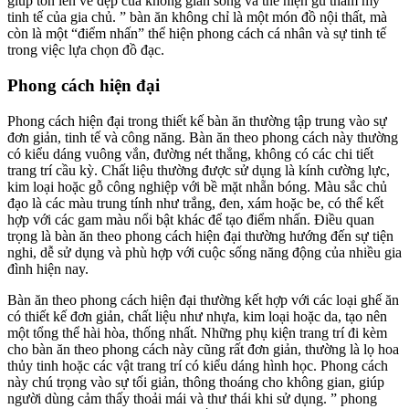
giúp tôn lên vẻ đẹp của không gian sống và thể hiện gu thẩm mỹ
tinh tế của gia chủ. ” bàn ăn không chỉ là một món đồ nội thất, mà
còn là một “điểm nhấn” thể hiện phong cách cá nhân và sự tinh tế
trong việc lựa chọn đồ đạc.
Phong cách hiện đại
Phong cách hiện đại trong thiết kế bàn ăn thường tập trung vào sự
đơn giản, tinh tế và công năng. Bàn ăn theo phong cách này thường
có kiểu dáng vuông vắn, đường nét thẳng, không có các chi tiết
trang trí cầu kỳ. Chất liệu thường được sử dụng là kính cường lực,
kim loại hoặc gỗ công nghiệp với bề mặt nhẵn bóng. Màu sắc chủ
đạo là các màu trung tính như trắng, đen, xám hoặc be, có thể kết
hợp với các gam màu nổi bật khác để tạo điểm nhấn. Điều quan
trọng là bàn ăn theo phong cách hiện đại thường hướng đến sự tiện
nghi, dễ sử dụng và phù hợp với cuộc sống năng động của nhiều gia
đình hiện nay.
Bàn ăn theo phong cách hiện đại thường kết hợp với các loại ghế ăn
có thiết kế đơn giản, chất liệu như nhựa, kim loại hoặc da, tạo nên
một tổng thể hài hòa, thống nhất. Những phụ kiện trang trí đi kèm
cho bàn ăn theo phong cách này cũng rất đơn giản, thường là lọ hoa
thủy tinh hoặc các vật trang trí có kiểu dáng hình học. Phong cách
này chú trọng vào sự tối giản, thông thoáng cho không gian, giúp
người dùng cảm thấy thoải mái và thư thái khi sử dụng. ” phong