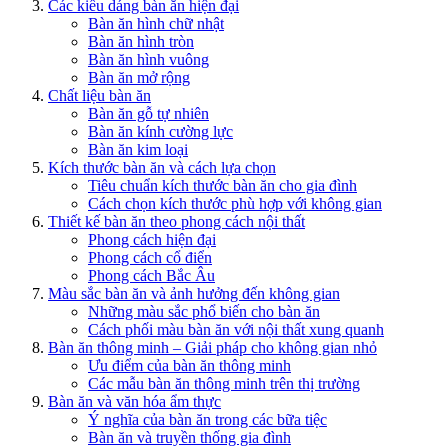
Các kiểu dáng bàn ăn hiện đại
Bàn ăn hình chữ nhật
Bàn ăn hình tròn
Bàn ăn hình vuông
Bàn ăn mở rộng
Chất liệu bàn ăn
Bàn ăn gỗ tự nhiên
Bàn ăn kính cường lực
Bàn ăn kim loại
Kích thước bàn ăn và cách lựa chọn
Tiêu chuẩn kích thước bàn ăn cho gia đình
Cách chọn kích thước phù hợp với không gian
Thiết kế bàn ăn theo phong cách nội thất
Phong cách hiện đại
Phong cách cổ điển
Phong cách Bắc Âu
Màu sắc bàn ăn và ảnh hưởng đến không gian
Những màu sắc phổ biến cho bàn ăn
Cách phối màu bàn ăn với nội thất xung quanh
Bàn ăn thông minh – Giải pháp cho không gian nhỏ
Ưu điểm của bàn ăn thông minh
Các mẫu bàn ăn thông minh trên thị trường
Bàn ăn và văn hóa ẩm thực
Ý nghĩa của bàn ăn trong các bữa tiệc
Bàn ăn và truyền thống gia đình