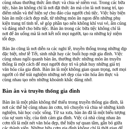
cùng nhau thưởng thức ẩm thực và chia sẻ niềm vui. Trong các bữa
tiệc, bàn ăn không chỉ là nơi đặt thức ăn mà còn là nơi trang trí, tạo
điểm nhấn và thể hiện sự chu đáo của người chủ tiệc. Việc bày biện
bàn ăn một cách đẹp mắt, từ những món ăn ngon đến những phụ
kiện trang trí tinh tế, sẽ góp phần tạo nên không khí vui vẻ, ấm cúng
và đáng nhớ cho bữa tiệc. Bàn ăn trong các bữa tiệc không chỉ là
nơi để ăn uống mà là nơi kết nối mọi người, tạo ra những kỷ niệm
tốt đẹp.
Bàn ăn cũng là nơi diễn ra các nghi lễ, truyền thống trong những dịp
đặc biệt, như lễ Tết, sinh nhật hay các buổi họp mặt gia đình. Việc
cùng nhau ngồi quanh bàn ăn, thưởng thức những món ăn truyền
thống là một cách để mọi người duy trì và phát huy những giá trị
văn hóa của gia đình. Bàn ăn là một không gian quan trọng, nơi mọi
người có thể trải nghiệm những nét đẹp của văn hóa ẩm thực và
cùng nhau tạo nên những khoảnh khắc đáng nhớ.
Bàn ăn và truyền thống gia đình
Bàn ăn là một phần không thể thiếu trong truyền thống gia đình, là
nơi các thế hệ cùng nhau ăn cơm, trò chuyện và chia sẻ những kinh
nghiệm, bài học cuộc sống. Từ xa xưa, bàn ăn đã là một biểu tượng
của sự sum vầy, của tình cảm gia đình. Việc cả nhà cùng nhau ăn
cơm tối là một nét văn hóa đẹp, thể hiện sự quan tâm, gắn bó giữa
các thành viên. Những bữa cơm gia đình không chỉ là thời gian để