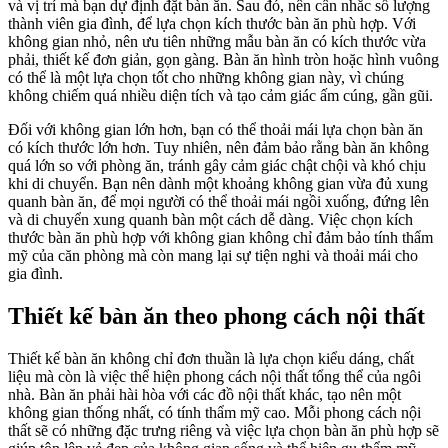
và vị trí mà bạn dự định đặt bàn ăn. Sau đó, nên cân nhắc số lượng
thành viên gia đình, để lựa chọn kích thước bàn ăn phù hợp. Với
không gian nhỏ, nên ưu tiên những mẫu bàn ăn có kích thước vừa
phải, thiết kế đơn giản, gọn gàng. Bàn ăn hình tròn hoặc hình vuông
có thể là một lựa chọn tốt cho những không gian này, vì chúng
không chiếm quá nhiều diện tích và tạo cảm giác ấm cúng, gần gũi.
Đối với không gian lớn hơn, bạn có thể thoải mái lựa chọn bàn ăn
có kích thước lớn hơn. Tuy nhiên, nên đảm bảo rằng bàn ăn không
quá lớn so với phòng ăn, tránh gây cảm giác chật chội và khó chịu
khi di chuyển. Bạn nên dành một khoảng không gian vừa đủ xung
quanh bàn ăn, để mọi người có thể thoải mái ngồi xuống, đứng lên
và di chuyển xung quanh bàn một cách dễ dàng. Việc chọn kích
thước bàn ăn phù hợp với không gian không chỉ đảm bảo tính thẩm
mỹ của căn phòng mà còn mang lại sự tiện nghi và thoải mái cho
gia đình.
Thiết kế bàn ăn theo phong cách nội thất
Thiết kế bàn ăn không chỉ đơn thuần là lựa chọn kiểu dáng, chất
liệu mà còn là việc thể hiện phong cách nội thất tổng thể của ngôi
nhà. Bàn ăn phải hài hòa với các đồ nội thất khác, tạo nên một
không gian thống nhất, có tính thẩm mỹ cao. Mỗi phong cách nội
thất sẽ có những đặc trưng riêng và việc lựa chọn bàn ăn phù hợp sẽ