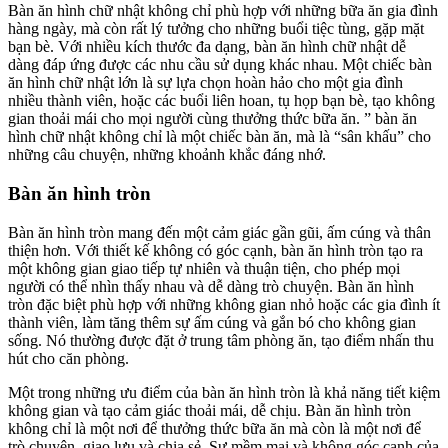
Bàn ăn hình chữ nhật không chỉ phù hợp với những bữa ăn gia đình
hàng ngày, mà còn rất lý tưởng cho những buổi tiệc tùng, gặp mặt
bạn bè. Với nhiều kích thước đa dạng, bàn ăn hình chữ nhật dễ
dàng đáp ứng được các nhu cầu sử dụng khác nhau. Một chiếc bàn
ăn hình chữ nhật lớn là sự lựa chọn hoàn hảo cho một gia đình
nhiều thành viên, hoặc các buổi liên hoan, tụ họp bạn bè, tạo không
gian thoải mái cho mọi người cùng thưởng thức bữa ăn. ” bàn ăn
hình chữ nhật không chỉ là một chiếc bàn ăn, mà là “sân khấu” cho
những câu chuyện, những khoảnh khắc đáng nhớ.
Bàn ăn hình tròn
Bàn ăn hình tròn mang đến một cảm giác gần gũi, ấm cúng và thân
thiện hơn. Với thiết kế không có góc cạnh, bàn ăn hình tròn tạo ra
một không gian giao tiếp tự nhiên và thuận tiện, cho phép mọi
người có thể nhìn thấy nhau và dễ dàng trò chuyện. Bàn ăn hình
tròn đặc biệt phù hợp với những không gian nhỏ hoặc các gia đình ít
thành viên, làm tăng thêm sự ấm cúng và gắn bó cho không gian
sống. Nó thường được đặt ở trung tâm phòng ăn, tạo điểm nhấn thu
hút cho căn phòng.
Một trong những ưu điểm của bàn ăn hình tròn là khả năng tiết kiệm
không gian và tạo cảm giác thoải mái, dễ chịu. Bàn ăn hình tròn
không chỉ là một nơi để thưởng thức bữa ăn mà còn là một nơi để
trò chuyện, giao lưu và chia sẻ. Sự mềm mại và không góc cạnh của