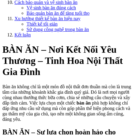
Cách bảo quản và vệ sinh bàn ăn
Vệ sinh bàn ăn đúng cách
Bảo quản bàn ăn để tăng tuổi thọ
Xu hướng thiết kế bàn ăn hiện nay
Thiết kế tối giản
Sử dụng công nghệ trong bàn ăn
Kết luận
BÀN ĂN – Nơi Kết Nối Yêu
Thương – Tinh Hoa Nội Thất
Gia Đình
Bàn ăn không chỉ là một món đồ nội thất đơn thuần mà còn là trung
tâm của những khoảnh khắc gia đình quý giá. Đó là nơi mọi người
cùng nhau thưởng thức bữa cơm, chia sẻ những câu chuyện và xây
đắp tình cảm. Việc lựa chọn một chiếc
bàn ăn
phù hợp không chỉ
đáp ứng nhu cầu sử dụng mà còn góp phần thể hiện phong cách và
gu thẩm mỹ của gia chủ, tạo nên một không gian sống ấm cúng,
đáng yêu.
BÀN ĂN – Sự lựa chọn hoàn hảo cho