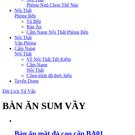
Phòng Ngủ Chọn Thế Nào
Nội Thất
Phòng Bếp
Tủ Bếp
Bàn Ăn
Cẩm Nang Nội Thất Phòng Bếp
Nội Thất
Văn Phòng
Cẩm Nang
Nội Thất
Về Nội Thất Tiết Kiệm
Cẩm Nang
Nội Thất
Công trình đã thực hiện
Tuyển Dụng
Đặt Lịch Tư Vấn
BÀN ĂN SUM VẦY
Bàn ăn mặt đá cao cấp BA01