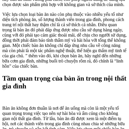
chọn được sản phẩm phù hợp với không gian và sở thích của mình.
Việc lựa chọn loại bàn ăn nào còn phụ thuộc vào nhiều yếu tố như
diện tích phòng ăn, số lượng thành viên trong gia đình, phong cách
trang trí nội thất hay thậm chí là cả sở thích cá nhân. Điều quan
trọng là bàn ăn đó phải đáp ứng được nhu cầu sử dụng hàng ngày,
cùng với đó phải tạo cảm giác thoải mái, dễ chịu cho người sử dụng,
đồng thời phải đảm bảo tính thẩm mỹ và hài hòa với tổng thể không
gian. Một chiếc bàn ăn không chỉ đáp ứng nhu cầu về công năng
mà còn phải là một tác phẩm nghệ thuật, thể hiện gu thẩm mỹ tinh tế
của gia chủ. ” thêm vào đó, khi chọn bàn ăn, hãy nghĩ đến những
bữa cơm gia đình, những buổi trò chuyện rôm rả, đó chính là “linh
hồn” của chiếc bàn.
Tầm quan trọng của bàn ăn trong nội thất
gia đình
Bàn ăn không đơn thuần là nơi để ăn uống mà còn là một yếu tố
quan trọng trong việc tạo nên sự hài hòa và ấm cúng cho không
gian nội thất gia đình. Từ lâu, bàn ăn đã được xem là một điểm tụ
hội, nơi các thành viên trong gia đình cùng nhau chia sẻ những bữa
ăn, trò chuyện và gắn kết tình cảm. Việc lựa chọn một chiếc bàn ăn