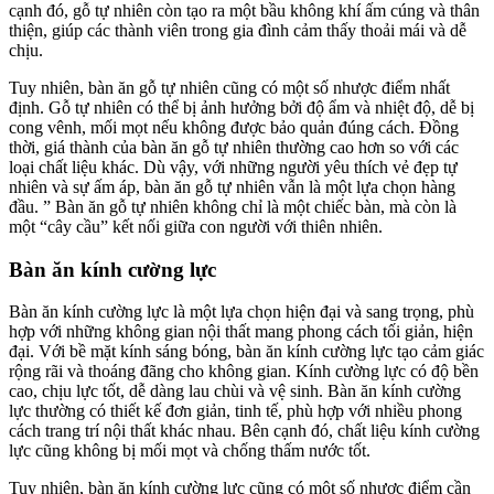
cạnh đó, gỗ tự nhiên còn tạo ra một bầu không khí ấm cúng và thân
thiện, giúp các thành viên trong gia đình cảm thấy thoải mái và dễ
chịu.
Tuy nhiên, bàn ăn gỗ tự nhiên cũng có một số nhược điểm nhất
định. Gỗ tự nhiên có thể bị ảnh hưởng bởi độ ẩm và nhiệt độ, dễ bị
cong vênh, mối mọt nếu không được bảo quản đúng cách. Đồng
thời, giá thành của bàn ăn gỗ tự nhiên thường cao hơn so với các
loại chất liệu khác. Dù vậy, với những người yêu thích vẻ đẹp tự
nhiên và sự ấm áp, bàn ăn gỗ tự nhiên vẫn là một lựa chọn hàng
đầu. ” Bàn ăn gỗ tự nhiên không chỉ là một chiếc bàn, mà còn là
một “cây cầu” kết nối giữa con người với thiên nhiên.
Bàn ăn kính cường lực
Bàn ăn kính cường lực là một lựa chọn hiện đại và sang trọng, phù
hợp với những không gian nội thất mang phong cách tối giản, hiện
đại. Với bề mặt kính sáng bóng, bàn ăn kính cường lực tạo cảm giác
rộng rãi và thoáng đãng cho không gian. Kính cường lực có độ bền
cao, chịu lực tốt, dễ dàng lau chùi và vệ sinh. Bàn ăn kính cường
lực thường có thiết kế đơn giản, tinh tế, phù hợp với nhiều phong
cách trang trí nội thất khác nhau. Bên cạnh đó, chất liệu kính cường
lực cũng không bị mối mọt và chống thấm nước tốt.
Tuy nhiên, bàn ăn kính cường lực cũng có một số nhược điểm cần