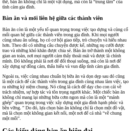
thế, bàn ăn không chỉ là một vật dụng, mà còn là “trung tâm” của
tình cảm gia đình.
Bàn ăn và mối liên hệ giữa các thành viên
Bàn ăn còn là một yếu tố quan trọng trong việc tạo dựng và củng cố
mối quan hệ giữa các thành viên trong gia đình. Khi mọi người
cùng nhau ăn uống, họ có cơ hội giao tiếp, trò chuyện và hiểu nhau
hơn. Theo đó có những câu chuyện được kể, những nụ cười được
trao và những khó khăn được chia sẻ. Bàn ăn trở thành một không
gian an toàn, nơi mọi người cảm thấy thoải mái và được là chính
mình. Đó không phải là nơi để đối thoại suông, mà còn là nơi để
xây dựng sự đồng cảm, thấu hiểu và vun đắp tình cảm gia đình.
Ngoài ra, việc cùng nhau chuẩn bị bữa ăn và dọn dẹp sau đó cũng
là một cách để các thành viên trong gia đình cùng nhau làm việc, tạo
ra những kỷ niệm chung. Nó cũng là cách để dạy cho con cái về
trách nhiệm, sự hợp tác và tôn trọng người khác. Một chiếc bàn ăn
không chỉ mang lại những bữa cơm ngon mà còn là một “mảnh
ghép” quan trọng trong việc xây dựng một gia đình hạnh phúc và
bền vững. ” Do đó, lựa chọn bàn ăn không chỉ là chọn một đồ vật,
mà là chọn một không gian kết nối, một nơi để cả nhà “về chung
một mối”.
Các kiểu dáng bàn ăn hiện đại