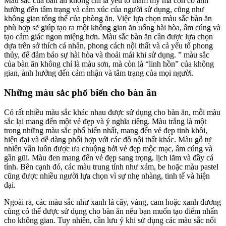
Màu sắc của bàn ăn không chỉ là yếu tố thẩm mỹ mà còn có ảnh
hưởng đến tâm trạng và cảm xúc của người sử dụng, cũng như
không gian tổng thể của phòng ăn. Việc lựa chọn màu sắc bàn ăn
phù hợp sẽ giúp tạo ra một không gian ăn uống hài hòa, ấm cúng và
tạo cảm giác ngon miệng hơn. Màu sắc bàn ăn cần được lựa chọn
dựa trên sở thích cá nhân, phong cách nội thất và cả yếu tố phong
thủy, để đảm bảo sự hài hòa và thoải mái khi sử dụng. ” màu sắc
của bàn ăn không chỉ là màu sơn, mà còn là “linh hồn” của không
gian, ảnh hưởng đến cảm nhận và tâm trạng của mọi người.
Những màu sắc phổ biến cho bàn ăn
Có rất nhiều màu sắc khác nhau được sử dụng cho bàn ăn, mỗi màu
sắc lại mang đến một vẻ đẹp và ý nghĩa riêng. Màu trắng là một
trong những màu sắc phổ biến nhất, mang đến vẻ đẹp tinh khôi,
hiện đại và dễ dàng phối hợp với các đồ nội thất khác. Màu gỗ tự
nhiên vẫn luôn được ưa chuộng bởi vẻ đẹp mộc mạc, ấm cúng và
gần gũi. Màu đen mang đến vẻ đẹp sang trọng, lịch lãm và đầy cá
tính. Bên cạnh đó, các màu trung tính như xám, be hoặc màu pastel
cũng được nhiều người lựa chọn vì sự nhẹ nhàng, tinh tế và hiện
đại.
Ngoài ra, các màu sắc như xanh lá cây, vàng, cam hoặc xanh dương
cũng có thể được sử dụng cho bàn ăn nếu bạn muốn tạo điểm nhấn
cho không gian. Tuy nhiên, cần lưu ý khi sử dụng các màu sắc nổi