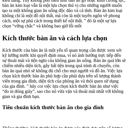
kiểu dáng. Tuy không phổ biến như bàn ăn gỗ hoặc kính cường lực,
bàn ăn kim loại vẫn là một lựa chọn thú vị cho những người muốn
tạo ra một không gian ăn uống độc đáo và cá tính. Bàn ăn kim loại
không chỉ là một đồ nội thất, mà còn là một tuyên ngôn về phong
cách, một sự phá cách trong thiết kế nội thất. ” đó là một sự lựa
chọn “vững chắc” và không bao giờ lỗi mốt
Kích thước bàn ăn và cách lựa chọn
Kích thước của bàn ăn là một yếu tố quan trọng cần được xem xét
kỹ lưỡng trước khi quyết định mua, vì nó ảnh hưởng trực tiếp đến
sự thoải mái và tiện nghi của không gian ăn uống. Bàn ăn quá lớn sẽ
chiếm nhiều diện tích, gây bất tiện trong quá trình di chuyển, còn
bàn ăn quá nhỏ sẽ không đủ chỗ cho mọi người và đồ ăn. Việc lựa
chọn kích thước bàn ăn phù hợp cần phải dựa trên số lượng thành
viên trong gia đình, diện tích của phòng ăn và thói quen sử dụng
của gia đình. ” hãy coi việc lựa chọn kích thước bàn ăn như việc
“đo ni đóng giày”, sao cho nó vừa vặn và thoải mái nhất với không
gian và gia đình bạn.
Tiêu chuẩn kích thước bàn ăn cho gia đình