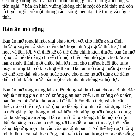
sử dụng không gian và tạo ra một không gian ăn uống ấm cúng và
tiện nghi. ” bàn ăn hình vuông không chỉ là một đồ nội thất, mà còn
là tuyên ngôn về một phong cách sống hiện đại, trẻ trung và đầy cá
tính.
Bàn ăn mở rộng
Bàn ăn mở rộng là một giải pháp tuyệt vời cho những gia đình
thường xuyên có khách đến chơi hoặc những người thích sự linh
hoạt và tiện lợi. Với thiết kế có thể điều chỉnh kích thước, bàn ăn mở
rộng có thể dễ dàng chuyển từ một chiếc bàn nhỏ gọn cho bữa ăn
hàng ngày thành một chiếc bàn lớn hơn cho những buổi tiệc tùng
hoặc những khi có khách ghé thăm. Bàn ăn mở rộng thường có các
cơ chế kéo dài, gập gọn hoặc xoay, cho phép người dùng dễ dàng
điều chỉnh kích thước bàn một cách nhanh chóng và tiện lợi.
Bàn ăn mở rộng mang lại sự tiện dụng và linh hoạt cho gia đình, đặc
biệt là những gia đình có không gian hạn chế. Khi không có khách,
bàn ăn có thể được thu gọn lại để tiết kiệm diện tích, và khi cần
thiết, nó có thể được mở rộng ra để đáp ứng nhu cầu sử dụng. Đây
là một giải pháp thông minh và hữu ích, giúp người dùng tận dụng
tối đa không gian sống. Bàn ăn mở rộng không chỉ là một đồ nội
thất đa năng mà còn là một người bạn đồng hành tin cậy, luôn sẵn
sàng đáp ứng mọi nhu cầu của gia đình bạn. ” Nó thể hiện sự thông
minh, linh hoạt và thích ứng, một yếu tố quan trọng trong cuộc sống