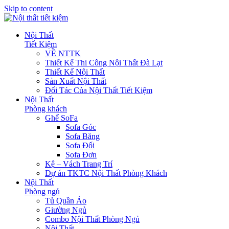
Skip to content
Nội Thất
Tiết Kiệm
VỀ NTTK
Thiết Kế Thi Công Nội Thất Đà Lạt
Thiết Kế Nội Thất
Sản Xuất Nội Thất
Đối Tác Của Nội Thất Tiết Kiệm
Nội Thất
Phòng khách
Ghế SoFa
Sofa Góc
Sofa Băng
Sofa Đối
Sofa Đơn
Kệ – Vách Trang Trí
Dự án TKTC Nội Thất Phòng Khách
Nội Thất
Phòng ngủ
Tủ Quần Áo
Giường Ngủ
Combo Nội Thất Phòng Ngủ
Nội Thất