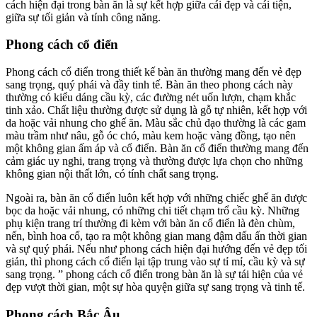
cách hiện đại trong bàn ăn là sự kết hợp giữa cái đẹp và cái tiện,
giữa sự tối giản và tính công năng.
Phong cách cổ điển
Phong cách cổ điển trong thiết kế bàn ăn thường mang đến vẻ đẹp
sang trọng, quý phái và đầy tinh tế. Bàn ăn theo phong cách này
thường có kiểu dáng cầu kỳ, các đường nét uốn lượn, chạm khắc
tinh xảo. Chất liệu thường được sử dụng là gỗ tự nhiên, kết hợp với
da hoặc vải nhung cho ghế ăn. Màu sắc chủ đạo thường là các gam
màu trầm như nâu, gỗ óc chó, màu kem hoặc vàng đồng, tạo nên
một không gian ấm áp và cổ điển. Bàn ăn cổ điển thường mang đến
cảm giác uy nghi, trang trọng và thường được lựa chọn cho những
không gian nội thất lớn, có tính chất sang trọng.
Ngoài ra, bàn ăn cổ điển luôn kết hợp với những chiếc ghế ăn được
bọc da hoặc vải nhung, có những chi tiết chạm trổ cầu kỳ. Những
phụ kiện trang trí thường đi kèm với bàn ăn cổ điển là đèn chùm,
nến, bình hoa cổ, tạo ra một không gian mang đậm dấu ấn thời gian
và sự quý phái. Nếu như phong cách hiện đại hướng đến vẻ đẹp tối
giản, thì phong cách cổ điển lại tập trung vào sự tỉ mỉ, cầu kỳ và sự
sang trọng. ” phong cách cổ điển trong bàn ăn là sự tái hiện của vẻ
đẹp vượt thời gian, một sự hòa quyện giữa sự sang trọng và tinh tế.
Phong cách Bắc Âu