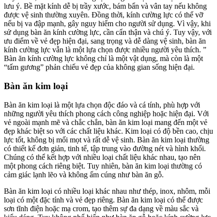
lưu ý. Bề mặt kính dễ bị trầy xước, bám bẩn và vân tay nếu không
được vệ sinh thường xuyên. Đồng thời, kính cường lực có thể vỡ
nếu bị va đập mạnh, gây nguy hiểm cho người sử dụng. Vì vậy, khi
sử dụng bàn ăn kính cường lực, cần cẩn thận và chú ý. Tuy vậy, với
ưu điểm về vẻ đẹp hiện đại, sang trọng và dễ dàng vệ sinh, bàn ăn
kính cường lực vẫn là một lựa chọn được nhiều người yêu thích. ”
Bàn ăn kính cường lực không chỉ là một vật dụng, mà còn là một
“tấm gương” phản chiếu vẻ đẹp của không gian sống hiện đại.
Bàn ăn kim loại
Bàn ăn kim loại là một lựa chọn độc đáo và cá tính, phù hợp với
những người yêu thích phong cách công nghiệp hoặc hiện đại. Với
vẻ ngoài mạnh mẽ và chắc chắn, bàn ăn kim loại mang đến một vẻ
đẹp khác biệt so với các chất liệu khác. Kim loại có độ bền cao, chịu
lực tốt, không bị mối mọt và rất dễ vệ sinh. Bàn ăn kim loại thường
có thiết kế đơn giản, tinh tế, tập trung vào đường nét và hình khối.
Chúng có thể kết hợp với nhiều loại chất liệu khác nhau, tạo nên
một phong cách riêng biệt. Tuy nhiên, bàn ăn kim loại thường có
cảm giác lạnh lẽo và không ấm cúng như bàn ăn gỗ.
Bàn ăn kim loại có nhiều loại khác nhau như thép, inox, nhôm, mỗi
loại có một đặc tính và vẻ đẹp riêng. Bàn ăn kim loại có thể được
sơn tĩnh điện hoặc mạ crom, tạo thêm sự đa dạng về màu sắc và