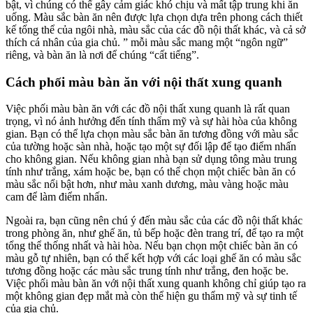
bật, vì chúng có thể gây cảm giác khó chịu và mất tập trung khi ăn
uống. Màu sắc bàn ăn nên được lựa chọn dựa trên phong cách thiết
kế tổng thể của ngôi nhà, màu sắc của các đồ nội thất khác, và cả sở
thích cá nhân của gia chủ. ” mỗi màu sắc mang một “ngôn ngữ”
riêng, và bàn ăn là nơi để chúng “cất tiếng”.
Cách phối màu bàn ăn với nội thất xung quanh
Việc phối màu bàn ăn với các đồ nội thất xung quanh là rất quan
trọng, vì nó ảnh hưởng đến tính thẩm mỹ và sự hài hòa của không
gian. Bạn có thể lựa chọn màu sắc bàn ăn tương đồng với màu sắc
của tường hoặc sàn nhà, hoặc tạo một sự đối lập để tạo điểm nhấn
cho không gian. Nếu không gian nhà bạn sử dụng tông màu trung
tính như trắng, xám hoặc be, bạn có thể chọn một chiếc bàn ăn có
màu sắc nổi bật hơn, như màu xanh dương, màu vàng hoặc màu
cam để làm điểm nhấn.
Ngoài ra, bạn cũng nên chú ý đến màu sắc của các đồ nội thất khác
trong phòng ăn, như ghế ăn, tủ bếp hoặc đèn trang trí, để tạo ra một
tổng thể thống nhất và hài hòa. Nếu bạn chọn một chiếc bàn ăn có
màu gỗ tự nhiên, bạn có thể kết hợp với các loại ghế ăn có màu sắc
tương đồng hoặc các màu sắc trung tính như trắng, đen hoặc be.
Việc phối màu bàn ăn với nội thất xung quanh không chỉ giúp tạo ra
một không gian đẹp mắt mà còn thể hiện gu thẩm mỹ và sự tinh tế
của gia chủ.