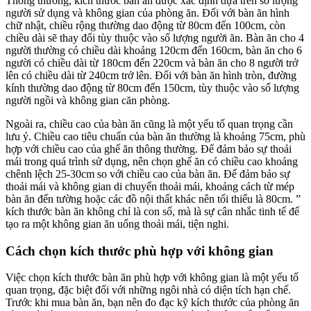
Thông thường, kích thước bàn ăn được xác định dựa trên số lượng
người sử dụng và không gian của phòng ăn. Đối với bàn ăn hình
chữ nhật, chiều rộng thường dao động từ 80cm đến 100cm, còn
chiều dài sẽ thay đổi tùy thuộc vào số lượng người ăn. Bàn ăn cho 4
người thường có chiều dài khoảng 120cm đến 160cm, bàn ăn cho 6
người có chiều dài từ 180cm đến 220cm và bàn ăn cho 8 người trở
lên có chiều dài từ 240cm trở lên. Đối với bàn ăn hình tròn, đường
kính thường dao động từ 80cm đến 150cm, tùy thuộc vào số lượng
người ngồi và không gian căn phòng.
Ngoài ra, chiều cao của bàn ăn cũng là một yếu tố quan trọng cần
lưu ý. Chiều cao tiêu chuẩn của bàn ăn thường là khoảng 75cm, phù
hợp với chiều cao của ghế ăn thông thường. Để đảm bảo sự thoải
mái trong quá trình sử dụng, nên chọn ghế ăn có chiều cao khoảng
chênh lệch 25-30cm so với chiều cao của bàn ăn. Để đảm bảo sự
thoải mái và không gian di chuyển thoải mái, khoảng cách từ mép
bàn ăn đến tường hoặc các đồ nội thất khác nên tối thiểu là 80cm. ”
kích thước bàn ăn không chỉ là con số, mà là sự cân nhắc tinh tế để
tạo ra một không gian ăn uống thoải mái, tiện nghi.
Cách chọn kích thước phù hợp với không gian
Việc chọn kích thước bàn ăn phù hợp với không gian là một yếu tố
quan trọng, đặc biệt đối với những ngôi nhà có diện tích hạn chế.
Trước khi mua bàn ăn, bạn nên đo đạc kỹ kích thước của phòng ăn