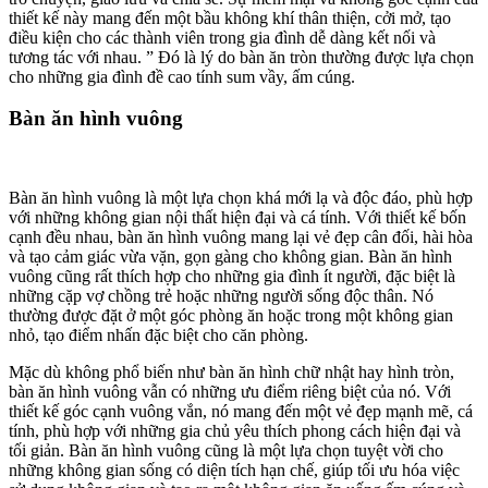
thiết kế này mang đến một bầu không khí thân thiện, cởi mở, tạo
điều kiện cho các thành viên trong gia đình dễ dàng kết nối và
tương tác với nhau. ” Đó là lý do bàn ăn tròn thường được lựa chọn
cho những gia đình đề cao tính sum vầy, ấm cúng.
Bàn ăn hình vuông
Bàn ăn hình vuông là một lựa chọn khá mới lạ và độc đáo, phù hợp
với những không gian nội thất hiện đại và cá tính. Với thiết kế bốn
cạnh đều nhau, bàn ăn hình vuông mang lại vẻ đẹp cân đối, hài hòa
và tạo cảm giác vừa vặn, gọn gàng cho không gian. Bàn ăn hình
vuông cũng rất thích hợp cho những gia đình ít người, đặc biệt là
những cặp vợ chồng trẻ hoặc những người sống độc thân. Nó
thường được đặt ở một góc phòng ăn hoặc trong một không gian
nhỏ, tạo điểm nhấn đặc biệt cho căn phòng.
Mặc dù không phổ biến như bàn ăn hình chữ nhật hay hình tròn,
bàn ăn hình vuông vẫn có những ưu điểm riêng biệt của nó. Với
thiết kế góc cạnh vuông vắn, nó mang đến một vẻ đẹp mạnh mẽ, cá
tính, phù hợp với những gia chủ yêu thích phong cách hiện đại và
tối giản. Bàn ăn hình vuông cũng là một lựa chọn tuyệt vời cho
những không gian sống có diện tích hạn chế, giúp tối ưu hóa việc