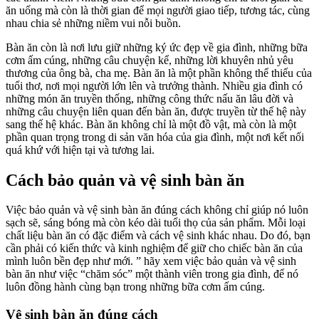
ăn uống mà còn là thời gian để mọi người giao tiếp, tương tác, cùng
nhau chia sẻ những niềm vui nỗi buồn.
Bàn ăn còn là nơi lưu giữ những ký ức đẹp về gia đình, những bữa
cơm ấm cúng, những câu chuyện kể, những lời khuyên nhủ yêu
thương của ông bà, cha mẹ. Bàn ăn là một phần không thể thiếu của
tuổi thơ, nơi mọi người lớn lên và trưởng thành. Nhiều gia đình có
những món ăn truyền thống, những công thức nấu ăn lâu đời và
những câu chuyện liên quan đến bàn ăn, được truyền từ thế hệ này
sang thế hệ khác. Bàn ăn không chỉ là một đồ vật, mà còn là một
phần quan trọng trong di sản văn hóa của gia đình, một nơi kết nối
quá khứ với hiện tại và tương lai.
Cách bảo quản và vệ sinh bàn ăn
Việc bảo quản và vệ sinh bàn ăn đúng cách không chỉ giúp nó luôn
sạch sẽ, sáng bóng mà còn kéo dài tuổi thọ của sản phẩm. Mỗi loại
chất liệu bàn ăn có đặc điểm và cách vệ sinh khác nhau. Do đó, bạn
cần phải có kiến thức và kinh nghiệm để giữ cho chiếc bàn ăn của
mình luôn bền đẹp như mới. ” hãy xem việc bảo quản và vệ sinh
bàn ăn như việc “chăm sóc” một thành viên trong gia đình, để nó
luôn đồng hành cùng bạn trong những bữa cơm ấm cúng.
Vệ sinh bàn ăn đúng cách