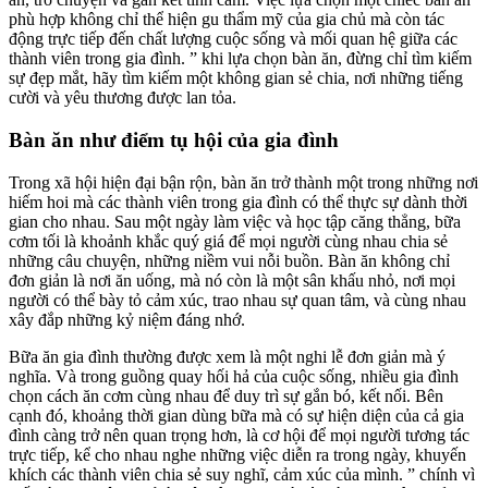
phù hợp không chỉ thể hiện gu thẩm mỹ của gia chủ mà còn tác
động trực tiếp đến chất lượng cuộc sống và mối quan hệ giữa các
thành viên trong gia đình. ” khi lựa chọn bàn ăn, đừng chỉ tìm kiếm
sự đẹp mắt, hãy tìm kiếm một không gian sẻ chia, nơi những tiếng
cười và yêu thương được lan tỏa.
Bàn ăn như điểm tụ hội của gia đình
Trong xã hội hiện đại bận rộn, bàn ăn trở thành một trong những nơi
hiếm hoi mà các thành viên trong gia đình có thể thực sự dành thời
gian cho nhau. Sau một ngày làm việc và học tập căng thẳng, bữa
cơm tối là khoảnh khắc quý giá để mọi người cùng nhau chia sẻ
những câu chuyện, những niềm vui nỗi buồn. Bàn ăn không chỉ
đơn giản là nơi ăn uống, mà nó còn là một sân khấu nhỏ, nơi mọi
người có thể bày tỏ cảm xúc, trao nhau sự quan tâm, và cùng nhau
xây đắp những kỷ niệm đáng nhớ.
Bữa ăn gia đình thường được xem là một nghi lễ đơn giản mà ý
nghĩa. Và trong guồng quay hối hả của cuộc sống, nhiều gia đình
chọn cách ăn cơm cùng nhau để duy trì sự gắn bó, kết nối. Bên
cạnh đó, khoảng thời gian dùng bữa mà có sự hiện diện của cả gia
đình càng trở nên quan trọng hơn, là cơ hội để mọi người tương tác
trực tiếp, kể cho nhau nghe những việc diễn ra trong ngày, khuyến
khích các thành viên chia sẻ suy nghĩ, cảm xúc của mình. ” chính vì