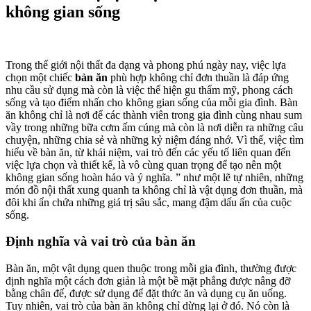
không gian sống
Trong thế giới nội thất đa dạng và phong phú ngày nay, việc lựa
chọn một chiếc
bàn ăn
phù hợp không chỉ đơn thuần là đáp ứng
nhu cầu sử dụng mà còn là việc thể hiện gu thẩm mỹ, phong cách
sống và tạo điểm nhấn cho không gian sống của mỗi gia đình. Bàn
ăn không chỉ là nơi để các thành viên trong gia đình cùng nhau sum
vầy trong những bữa cơm ấm cúng mà còn là nơi diễn ra những câu
chuyện, những chia sẻ và những kỷ niệm đáng nhớ. Vì thế, việc tìm
hiểu về bàn ăn, từ khái niệm, vai trò đến các yếu tố liên quan đến
việc lựa chọn và thiết kế, là vô cùng quan trọng để tạo nên một
không gian sống hoàn hảo và ý nghĩa. ” như một lẽ tự nhiên, những
món đồ nội thất xung quanh ta không chỉ là vật dụng đơn thuần, mà
đôi khi ẩn chứa những giá trị sâu sắc, mang đậm dấu ấn của cuộc
sống.
Định nghĩa và vai trò của bàn ăn
Bàn ăn, một vật dụng quen thuộc trong mỗi gia đình, thường được
định nghĩa một cách đơn giản là một bề mặt phẳng được nâng đỡ
bằng chân đế, được sử dụng để đặt thức ăn và dụng cụ ăn uống.
Tuy nhiên, vai trò của bàn ăn không chỉ dừng lại ở đó. Nó còn là