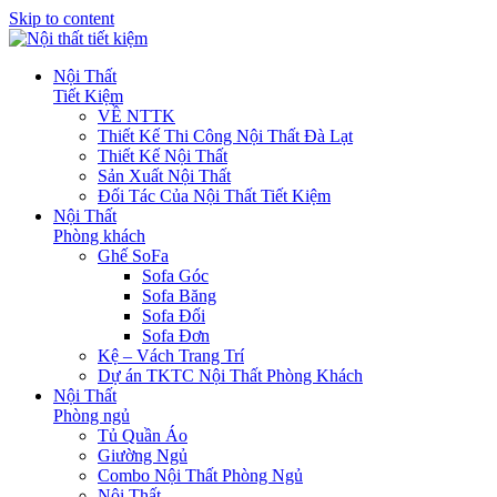
Skip to content
Nội Thất
Tiết Kiệm
VỀ NTTK
Thiết Kế Thi Công Nội Thất Đà Lạt
Thiết Kế Nội Thất
Sản Xuất Nội Thất
Đối Tác Của Nội Thất Tiết Kiệm
Nội Thất
Phòng khách
Ghế SoFa
Sofa Góc
Sofa Băng
Sofa Đối
Sofa Đơn
Kệ – Vách Trang Trí
Dự án TKTC Nội Thất Phòng Khách
Nội Thất
Phòng ngủ
Tủ Quần Áo
Giường Ngủ
Combo Nội Thất Phòng Ngủ
Nội Thất