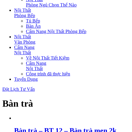
Phòng Ngủ Chọn Thế Nào
Nội Thất
Phòng Bếp
Tủ Bếp
Bàn Ăn
Cẩm Nang Nội Thất Phòng Bếp
Nội Thất
Văn Phòng
Cẩm Nang
Nội Thất
Về Nội Thất Tiết Kiệm
Cẩm Nang
Nội Thất
Công trình đã thực hiện
Tuyển Dụng
Đặt Lịch Tư Vấn
Bàn trà
Bàn trà – BT 12 – Bàn trà men 2k