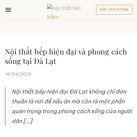
Skip
ĐẶT LỊCH TƯ VẤN
to
content
NỘI THẤT
TIẾT KIỆM
VỀ NTTK
Nội thất bếp hiện đại và phong cách
Thiết Kế Thi Công Nội Thất Đà Lạt
sống tại Đà Lạt
Thiết Kế Nội Thất
16/04/2025
Sản Xuất Nội Thất
Nội thất bếp hiện đại Đà Lạt không chỉ đơn
Đối Tác Của Nội Thất Tiết Kiệm
thuần là nơi để nấu ăn mà còn là một phần
quan trọng trong phong cách sống của người
NỘI THẤT
PHÒNG KHÁCH
dân […]
Ghế SoFa