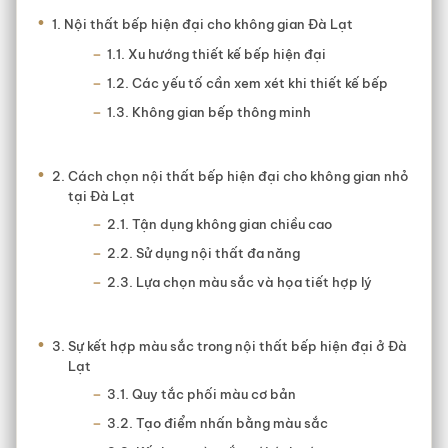
Combo Nội Thất Phòng Ngủ
Nội thất bếp hiện đại cho không gian Đà Lạt
Nội Thất
Xu hướng thiết kế bếp hiện đại
Phòng Ngủ Chọn Thế Nào
Các yếu tố cần xem xét khi thiết kế bếp
Không gian bếp thông minh
NỘI THẤT
PHÒNG BẾP
Tủ Bếp
Cách chọn nội thất bếp hiện đại cho không gian nhỏ
tại Đà Lạt
Bàn Ăn
Tận dụng không gian chiều cao
Sử dụng nội thất đa năng
Cẩm Nang Nội Thất Phòng Bếp
Lựa chọn màu sắc và họa tiết hợp lý
NỘI THẤT
VĂN PHÒNG
Sự kết hợp màu sắc trong nội thất bếp hiện đại ở Đà
Lạt
CẨM NANG
NỘI THẤT
Quy tắc phối màu cơ bản
Tạo điểm nhấn bằng màu sắc
Về Nội Thất Tiết Kiệm