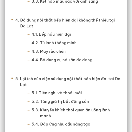
Kết hợp màu sắc với ánh sáng
Cẩm Nang
Nội Thất
Đồ dùng nội thất bếp hiện đại không thể thiếu tại
Đà Lạt
Công trình đã thực hiện
Bếp nấu hiện đại
TUYỂN DỤNG
Tủ lạnh thông minh
Máy rửa chén
Bộ dụng cụ nấu ăn đa dạng
Lợi ích của việc sử dụng nội thất bếp hiện đại tại Đà
Lạt
Tiện nghi và thoải mái
Tăng giá trị bất động sản
Khuyến khích thói quen ăn uống lành
mạnh
Đáp ứng nhu cầu sáng tạo