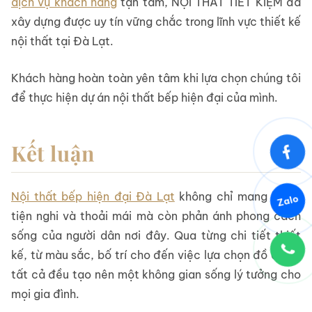
dịch vụ khách hàng
tận tâm, NỘI THẤT TIẾT KIỆM đã
xây dựng được uy tín vững chắc trong lĩnh vực thiết kế
nội thất tại Đà Lạt.
Khách hàng hoàn toàn yên tâm khi lựa chọn chúng tôi
để thực hiện dự án nội thất bếp hiện đại của mình.
Kết luận
Nội thất bếp hiện đại Đà Lạt
không chỉ mang lại sự
Zalo
tiện nghi và thoải mái mà còn phản ánh phong cách
sống của người dân nơi đây. Qua từng chi tiết thiết
kế, từ màu sắc, bố trí cho đến việc lựa chọn đồ dùng,
tất cả đều tạo nên một không gian sống lý tưởng cho
mọi gia đình.