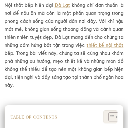
Nội thất bếp hiện đại
Đà Lạt
không chỉ đơn thuần là
Sofa Góc
nơi để nấu ăn mà còn là một phần quan trọng trong
Sofa Băng
phong cách sống của người dân nơi đây. Với khí hậu
mát mẻ, không gian sống thoáng đãng và cảnh quan
Sofa Đối
thiên nhiên tuyệt đẹp, Đà Lạt mang đến cho chúng ta
những cảm hứng bất tận trong việc
thiết kế nội thất
Sofa Đơn
bếp. Trong bài viết này, chúng ta sẽ cùng nhau khám
Kệ – Vách Trang Trí
phá những xu hướng, mẹo thiết kế và những món đồ
không thể thiếu để tạo nên một không gian bếp hiện
Dự án TKTC Nội Thất Phòng Khách
đại, tiện nghi và đầy sáng tạo tại thành phố ngàn hoa
này.
NỘI THẤT
PHÒNG NGỦ
Tủ Quần Áo
TABLE OF CONTENTS
Giường Ngủ