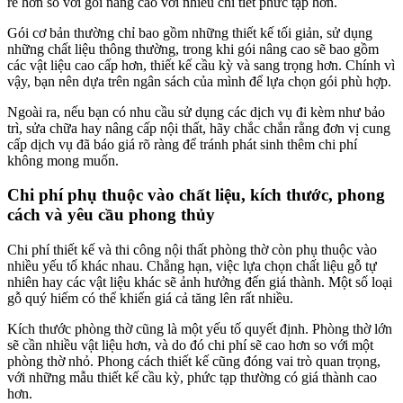
rẻ hơn so với gói nâng cao với nhiều chi tiết phức tạp hơn.
Gói cơ bản thường chỉ bao gồm những thiết kế tối giản, sử dụng
những chất liệu thông thường, trong khi gói nâng cao sẽ bao gồm
các vật liệu cao cấp hơn, thiết kế cầu kỳ và sang trọng hơn. Chính vì
vậy, bạn nên dựa trên ngân sách của mình để lựa chọn gói phù hợp.
Ngoài ra, nếu bạn có nhu cầu sử dụng các dịch vụ đi kèm như bảo
trì, sửa chữa hay nâng cấp nội thất, hãy chắc chắn rằng đơn vị cung
cấp dịch vụ đã báo giá rõ ràng để tránh phát sinh thêm chi phí
không mong muốn.
Chi phí phụ thuộc vào chất liệu, kích thước, phong
cách và yêu cầu phong thủy
Chi phí thiết kế và thi công nội thất phòng thờ còn phụ thuộc vào
nhiều yếu tố khác nhau. Chẳng hạn, việc lựa chọn chất liệu gỗ tự
nhiên hay các vật liệu khác sẽ ảnh hưởng đến giá thành. Một số loại
gỗ quý hiếm có thể khiến giá cả tăng lên rất nhiều.
Kích thước phòng thờ cũng là một yếu tố quyết định. Phòng thờ lớn
sẽ cần nhiều vật liệu hơn, và do đó chi phí sẽ cao hơn so với một
phòng thờ nhỏ. Phong cách thiết kế cũng đóng vai trò quan trọng,
với những mẫu thiết kế cầu kỳ, phức tạp thường có giá thành cao
hơn.