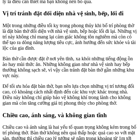
lý là điều cần thiết mà bạn không nên bỏ qua.
Vị trí tránh đặt đối diện nhà vệ sinh, bếp, lối đi
Một trong những điều tối kỵ trong phong thủy khi bố trí phòng thờ
là đặt bàn thờ đối diện với nhà vệ sinh, bếp hoặc lối đi lại. Những vị
trí này không chỉ mang lại cảm giác không tôn nghiêm mà còn có
thể tạo ra dòng năng lượng tiêu cực, ảnh hưởng đến sức khỏe và tài
lộc của gia đình.
Bàn thờ cần được đặt ở nơi yên tĩnh, xa khỏi những tiếng động ồn
ào hay mùi thức ăn. Những không gian như nhà vệ sinh hay bếp
thường không sạch sẽ, vì vậy cần tránh đặt bàn thờ gần những khu
vực này.
Để tối ưu hóa đặt bàn thờ, bạn nên lựa chọn những vị trí tương đối
cao, có khoảng cách nhất định đến các khu vực khác trong nhà.
Điều này không chỉ giúp bảo vệ không khí trong lành cho không
gian mà còn tăng cường giá trị phong thủy cho phòng thờ.
Chiều cao, ánh sáng, và không gian tĩnh
Chiều cao và ánh sáng là hai yếu tố quan trọng không kém trong bố
trí phòng thờ. Bàn thờ không nên quá thấp hoặc quá cao so với mặt
sàn, thường thì chiều cao lý tưởng sẽ nằm trong khoảng từ 1m tới