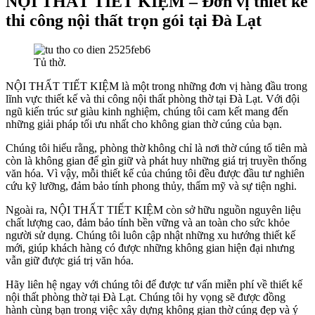
NỘI THẤT TIẾT KIỆM – Đơn vị thiết kế
thi công nội thất trọn gói tại Đà Lạt
Tủ thờ.
NỘI THẤT TIẾT KIỆM là một trong những đơn vị hàng đầu trong
lĩnh vực thiết kế và thi công nội thất phòng thờ tại Đà Lạt. Với đội
ngũ kiến trúc sư giàu kinh nghiệm, chúng tôi cam kết mang đến
những giải pháp tối ưu nhất cho không gian thờ cúng của bạn.
Chúng tôi hiểu rằng, phòng thờ không chỉ là nơi thờ cúng tổ tiên mà
còn là không gian để gìn giữ và phát huy những giá trị truyền thống
văn hóa. Vì vậy, mỗi thiết kế của chúng tôi đều được đầu tư nghiên
cứu kỹ lưỡng, đảm bảo tính phong thủy, thẩm mỹ và sự tiện nghi.
Ngoài ra, NỘI THẤT TIẾT KIỆM còn sở hữu nguồn nguyên liệu
chất lượng cao, đảm bảo tính bền vững và an toàn cho sức khỏe
người sử dụng. Chúng tôi luôn cập nhật những xu hướng thiết kế
mới, giúp khách hàng có được những không gian hiện đại nhưng
vẫn giữ được giá trị văn hóa.
Hãy liên hệ ngay với chúng tôi để được tư vấn miễn phí về thiết kế
nội thất phòng thờ tại Đà Lạt. Chúng tôi hy vọng sẽ được đồng
hành cùng bạn trong việc xây dựng không gian thờ cúng đẹp và ý