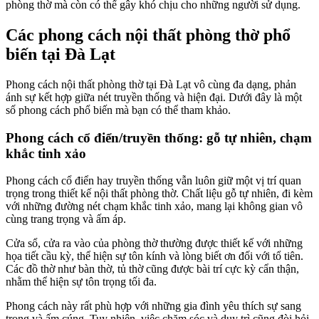
phòng thờ mà còn có thể gây khó chịu cho những người sử dụng.
Các phong cách nội thất phòng thờ phổ
biến tại Đà Lạt
Phong cách nội thất phòng thờ tại Đà Lạt vô cùng đa dạng, phản
ánh sự kết hợp giữa nét truyền thống và hiện đại. Dưới đây là một
số phong cách phổ biến mà bạn có thể tham khảo.
Phong cách cổ điển/truyền thống: gỗ tự nhiên, chạm
khắc tinh xảo
Phong cách cổ điển hay truyền thống vẫn luôn giữ một vị trí quan
trọng trong thiết kế nội thất phòng thờ. Chất liệu gỗ tự nhiên, đi kèm
với những đường nét chạm khắc tinh xảo, mang lại không gian vô
cùng trang trọng và ấm áp.
Cửa sổ, cửa ra vào của phòng thờ thường được thiết kế với những
họa tiết cầu kỳ, thể hiện sự tôn kính và lòng biết ơn đối với tổ tiên.
Các đồ thờ như bàn thờ, tủ thờ cũng được bài trí cực kỳ cẩn thận,
nhằm thể hiện sự tôn trọng tối đa.
Phong cách này rất phù hợp với những gia đình yêu thích sự sang
trọng và ấm cúng. Tuy nhiên, việc chăm sóc và duy trì cũng đòi hỏi