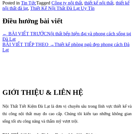
Posted in
Tin Tức
Tagged
Công ty nội thất
,
thiết kế nội thất
,
thiết kế
nội thất đà lạt
,
Thiết Kế Nội Thất Đà Lạt Uy Tín
Điều hướng bài viết
← BÀI VIẾT TRƯỚC
Nội thất bếp hiện đại và phong cách sống tại
Đà Lạt
BÀI VIẾT TIẾP THEO →
Thiết kế phòng ngủ đẹp phong cách Đà
Lạt
GIỚI THIỆU & LIÊN HỆ
Nội Thất Tiết Kiệm Đà Lạt là đơn vị chuyên sâu trong lĩnh vực thiết kế và
thi công nội thất may đo cao cấp. Chúng tôi kiến tạo những không gian
sống tối ưu công năng và thẩm mỹ vượt trội.