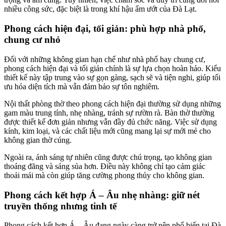
nhiều công sức, đặc biệt là trong khí hậu ẩm ướt của Đà Lạt.
Phong cách hiện đại, tối giản: phù hợp nhà phố,
chung cư nhỏ
Đối với những không gian hạn chế như nhà phố hay chung cư,
phong cách hiện đại và tối giản chính là sự lựa chọn hoàn hảo. Kiểu
thiết kế này tập trung vào sự gọn gàng, sạch sẽ và tiện nghi, giúp tối
ưu hóa diện tích mà vẫn đảm bảo sự tôn nghiêm.
Nội thất phòng thờ theo phong cách hiện đại thường sử dụng những
gam màu trung tính, nhẹ nhàng, tránh sự rườm rà. Bàn thờ thường
được thiết kế đơn giản nhưng vẫn đầy đủ chức năng. Việc sử dụng
kính, kim loại, và các chất liệu mới cũng mang lại sự mới mẻ cho
không gian thờ cúng.
Ngoài ra, ánh sáng tự nhiên cũng được chú trọng, tạo không gian
thoáng đãng và sáng sủa hơn. Điều này không chỉ tạo cảm giác
thoải mái mà còn giúp tăng cường phong thủy cho không gian.
Phong cách kết hợp Á – Âu nhẹ nhàng: giữ nét
truyền thống nhưng tinh tế
Phong cách kết hợp Á – Âu đang ngày càng trở nên phổ biến tại Đà