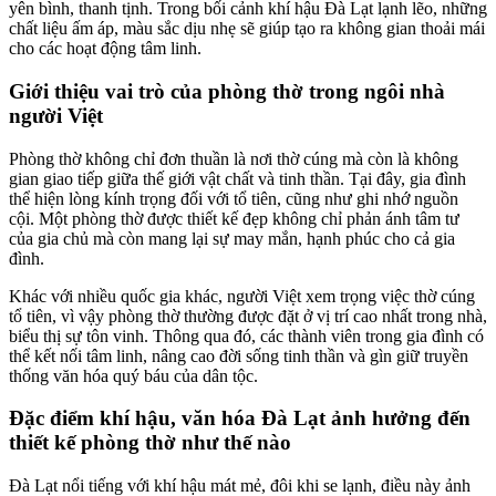
yên bình, thanh tịnh. Trong bối cảnh khí hậu Đà Lạt lạnh lẽo, những
chất liệu ấm áp, màu sắc dịu nhẹ sẽ giúp tạo ra không gian thoải mái
cho các hoạt động tâm linh.
Giới thiệu vai trò của phòng thờ trong ngôi nhà
người Việt
Phòng thờ không chỉ đơn thuần là nơi thờ cúng mà còn là không
gian giao tiếp giữa thế giới vật chất và tinh thần. Tại đây, gia đình
thể hiện lòng kính trọng đối với tổ tiên, cũng như ghi nhớ nguồn
cội. Một phòng thờ được thiết kế đẹp không chỉ phản ánh tâm tư
của gia chủ mà còn mang lại sự may mắn, hạnh phúc cho cả gia
đình.
Khác với nhiều quốc gia khác, người Việt xem trọng việc thờ cúng
tổ tiên, vì vậy phòng thờ thường được đặt ở vị trí cao nhất trong nhà,
biểu thị sự tôn vinh. Thông qua đó, các thành viên trong gia đình có
thể kết nối tâm linh, nâng cao đời sống tinh thần và gìn giữ truyền
thống văn hóa quý báu của dân tộc.
Đặc điểm khí hậu, văn hóa Đà Lạt ảnh hưởng đến
thiết kế phòng thờ như thế nào
Đà Lạt nổi tiếng với khí hậu mát mẻ, đôi khi se lạnh, điều này ảnh