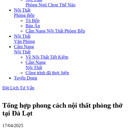
Phòng Ngủ Chọn Thế Nào
Nội Thất
Phòng Bếp
Tủ Bếp
Bàn Ăn
Cẩm Nang Nội Thất Phòng Bếp
Nội Thất
Văn Phòng
Cẩm Nang
Nội Thất
Về Nội Thất Tiết Kiệm
Cẩm Nang
Nội Thất
Công trình đã thực hiện
Tuyển Dụng
Đặt Lịch Tư Vấn
Tổng hợp phong cách nội thất phòng thờ
tại Đà Lạt
17/04/2025