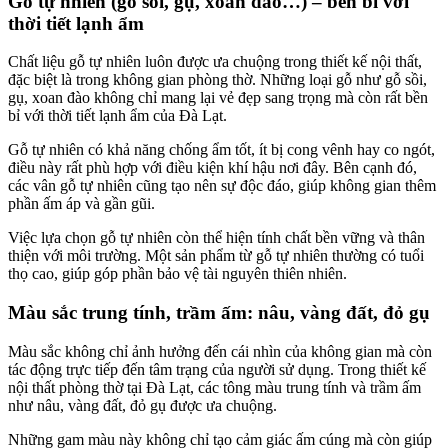
Gỗ tự nhiên (gỗ sồi, gụ, xoan đào…) – bền bỉ với
thời tiết lạnh ẩm
Chất liệu gỗ tự nhiên luôn được ưa chuộng trong thiết kế nội thất,
đặc biệt là trong không gian phòng thờ. Những loại gỗ như gỗ sồi,
gụ, xoan đào không chỉ mang lại vẻ đẹp sang trọng mà còn rất bền
bỉ với thời tiết lạnh ẩm của Đà Lạt.
Gỗ tự nhiên có khả năng chống ẩm tốt, ít bị cong vênh hay co ngót,
điều này rất phù hợp với điều kiện khí hậu nơi đây. Bên cạnh đó,
các vân gỗ tự nhiên cũng tạo nên sự độc đáo, giúp không gian thêm
phần ấm áp và gần gũi.
Việc lựa chọn gỗ tự nhiên còn thể hiện tính chất bền vững và thân
thiện với môi trường. Một sản phẩm từ gỗ tự nhiên thường có tuổi
thọ cao, giúp góp phần bảo vệ tài nguyên thiên nhiên.
Màu sắc trung tính, trầm ấm: nâu, vàng đất, đỏ gụ
Màu sắc không chỉ ảnh hưởng đến cái nhìn của không gian mà còn
tác động trực tiếp đến tâm trạng của người sử dụng. Trong thiết kế
nội thất phòng thờ tại Đà Lạt, các tông màu trung tính và trầm ấm
như nâu, vàng đất, đỏ gụ được ưa chuộng.
Những gam màu này không chỉ tạo cảm giác ấm cúng mà còn giúp