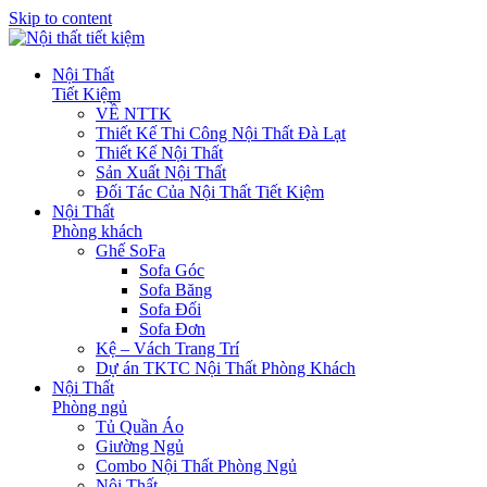
Skip to content
Nội Thất
Tiết Kiệm
VỀ NTTK
Thiết Kế Thi Công Nội Thất Đà Lạt
Thiết Kế Nội Thất
Sản Xuất Nội Thất
Đối Tác Của Nội Thất Tiết Kiệm
Nội Thất
Phòng khách
Ghế SoFa
Sofa Góc
Sofa Băng
Sofa Đối
Sofa Đơn
Kệ – Vách Trang Trí
Dự án TKTC Nội Thất Phòng Khách
Nội Thất
Phòng ngủ
Tủ Quần Áo
Giường Ngủ
Combo Nội Thất Phòng Ngủ
Nội Thất