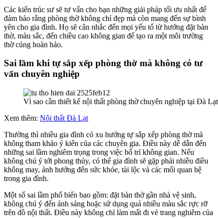
Các kiến trúc sư sẽ tư vấn cho bạn những giải pháp tối ưu nhất để
đảm bảo rằng phòng thờ không chỉ đẹp mà còn mang đến sự bình
yên cho gia đình. Họ sẽ cân nhắc đến mọi yếu tố từ hướng đặt bàn
thờ, màu sắc, đến chiều cao không gian để tạo ra một môi trường
thờ cúng hoàn hảo.
Sai lầm khi tự sắp xếp phòng thờ mà không có tư
vấn chuyên nghiệp
Vì sao cần thiết kế nội thất phòng thờ chuyên nghiệp tại Đà Lạ
Xem thêm:
Nội thất Đà Lạt
Thường thì nhiều gia đình có xu hướng tự sắp xếp phòng thờ mà
không tham khảo ý kiến của các chuyên gia. Điều này dễ dẫn đến
những sai lầm nghiêm trọng trong việc bố trí không gian. Nếu
không chú ý tới phong thủy, có thể gia đình sẽ gặp phải nhiều điều
không may, ảnh hưởng đến sức khỏe, tài lộc và các mối quan hệ
trong gia đình.
Một số sai lầm phổ biến bao gồm: đặt bàn thờ gần nhà vệ sinh,
không chú ý đến ánh sáng hoặc sử dụng quá nhiều màu sắc rực rỡ
trên đồ nội thất. Điều này không chỉ làm mất đi vẻ trang nghiêm của