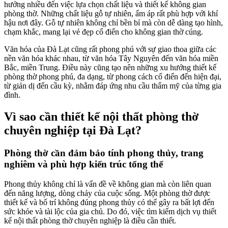
hưởng nhiều đến việc lựa chọn chất liệu và thiết kế không gian
phòng thờ. Những chất liệu gỗ tự nhiên, ấm áp rất phù hợp với khí
hậu nơi đây. Gỗ tự nhiên không chỉ bền bỉ mà còn dễ dàng tạo hình,
chạm khắc, mang lại vẻ đẹp cổ điển cho không gian thờ cúng.
Văn hóa của Đà Lạt cũng rất phong phú với sự giao thoa giữa các
nền văn hóa khác nhau, từ văn hóa Tây Nguyên đến văn hóa miền
Bắc, miền Trung. Điều này cũng tạo nên những xu hướng thiết kế
phòng thờ phong phú, đa dạng, từ phong cách cổ điển đến hiện đại,
từ giản dị đến cầu kỳ, nhằm đáp ứng nhu cầu thẩm mỹ của từng gia
đình.
Vì sao cần thiết kế nội thất phòng thờ
chuyên nghiệp tại Đà Lạt?
Phòng thờ cần đảm bảo tính phong thủy, trang
nghiêm và phù hợp kiến trúc tổng thể
Phong thủy không chỉ là vấn đề về không gian mà còn liên quan
đến năng lượng, dòng chảy của cuộc sống. Một phòng thờ được
thiết kế và bố trí không đúng phong thủy có thể gây ra bất lợi đến
sức khỏe và tài lộc của gia chủ. Do đó, việc tìm kiếm dịch vụ thiết
kế nội thất phòng thờ chuyên nghiệp là điều cần thiết.