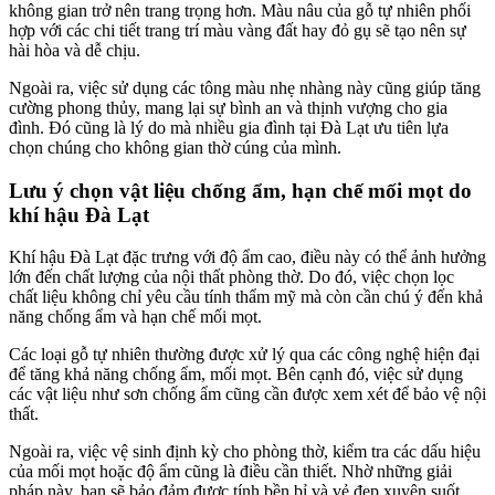
không gian trở nên trang trọng hơn. Màu nâu của gỗ tự nhiên phối
hợp với các chi tiết trang trí màu vàng đất hay đỏ gụ sẽ tạo nên sự
hài hòa và dễ chịu.
Ngoài ra, việc sử dụng các tông màu nhẹ nhàng này cũng giúp tăng
cường phong thủy, mang lại sự bình an và thịnh vượng cho gia
đình. Đó cũng là lý do mà nhiều gia đình tại Đà Lạt ưu tiên lựa
chọn chúng cho không gian thờ cúng của mình.
Lưu ý chọn vật liệu chống ẩm, hạn chế mối mọt do
khí hậu Đà Lạt
Khí hậu Đà Lạt đặc trưng với độ ẩm cao, điều này có thể ảnh hưởng
lớn đến chất lượng của nội thất phòng thờ. Do đó, việc chọn lọc
chất liệu không chỉ yêu cầu tính thẩm mỹ mà còn cần chú ý đến khả
năng chống ẩm và hạn chế mối mọt.
Các loại gỗ tự nhiên thường được xử lý qua các công nghệ hiện đại
để tăng khả năng chống ẩm, mối mọt. Bên cạnh đó, việc sử dụng
các vật liệu như sơn chống ẩm cũng cần được xem xét để bảo vệ nội
thất.
Ngoài ra, việc vệ sinh định kỳ cho phòng thờ, kiểm tra các dấu hiệu
của mối mọt hoặc độ ẩm cũng là điều cần thiết. Nhờ những giải
pháp này, bạn sẽ bảo đảm được tính bền bỉ và vẻ đẹp xuyên suốt