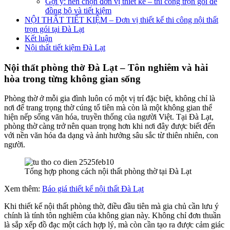
Gợi ý: nên chọn đơn vị thiết kế – thi công trọn gói để
đồng bộ và tiết kiệm
NỘI THẤT TIẾT KIỆM – Đơn vị thiết kế thi công nội thất
trọn gói tại Đà Lạt
Kết luận
Nội thất tiết kiệm Đà Lạt
Nội thất phòng thờ Đà Lạt – Tôn nghiêm và hài
hòa trong từng không gian sống
Phòng thờ ở mỗi gia đình luôn có một vị trí đặc biệt, không chỉ là
nơi để trang trọng thờ cúng tổ tiên mà còn là một không gian thể
hiện nếp sống văn hóa, truyền thống của người Việt. Tại Đà Lạt,
phòng thờ càng trở nên quan trọng hơn khi nơi đây được biết đến
với nền văn hóa đa dạng và ảnh hưởng sâu sắc từ thiên nhiên, con
người.
Tổng hợp phong cách nội thất phòng thờ tại Đà Lạt
Xem thêm:
Báo giá thiết kế nội thất Đà Lạt
Khi thiết kế nội thất phòng thờ, điều đầu tiên mà gia chủ cần lưu ý
chính là tính tôn nghiêm của không gian này. Không chỉ đơn thuần
là sắp xếp đồ đạc một cách hợp lý, mà còn cần tạo ra được cảm giác