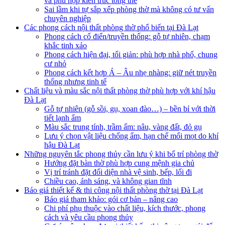
và phù hợp kiến trúc tổng thể
Sai lầm khi tự sắp xếp phòng thờ mà không có tư vấn
chuyên nghiệp
Các phong cách nội thất phòng thờ phổ biến tại Đà Lạt
Phong cách cổ điển/truyền thống: gỗ tự nhiên, chạm
khắc tinh xảo
Phong cách hiện đại, tối giản: phù hợp nhà phố, chung
cư nhỏ
Phong cách kết hợp Á – Âu nhẹ nhàng: giữ nét truyền
thống nhưng tinh tế
Chất liệu và màu sắc nội thất phòng thờ phù hợp với khí hậu
Đà Lạt
Gỗ tự nhiên (gỗ sồi, gụ, xoan đào…) – bền bỉ với thời
tiết lạnh ẩm
Màu sắc trung tính, trầm ấm: nâu, vàng đất, đỏ gụ
Lưu ý chọn vật liệu chống ẩm, hạn chế mối mọt do khí
hậu Đà Lạt
Những nguyên tắc phong thủy cần lưu ý khi bố trí phòng thờ
Hướng đặt bàn thờ phù hợp cung mệnh gia chủ
Vị trí tránh đặt đối diện nhà vệ sinh, bếp, lối đi
Chiều cao, ánh sáng, và không gian tĩnh
Báo giá thiết kế & thi công nội thất phòng thờ tại Đà Lạt
Báo giá tham khảo: gói cơ bản – nâng cao
Chi phí phụ thuộc vào chất liệu, kích thước, phong
cách và yêu cầu phong thủy