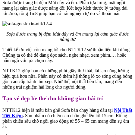
Sofa được trang bị đệm Mút dày và êm. Phần tựa lưng, mặt ngồi
mang lại cảm giác được nâng đỡ. Kết hợp kích thước lý tưởng dài
tới 2m6, rộng 1m8 giúp bạn có trải nghiệm tự do và thoải mái.
Sofa được trang bị đệm Mút dày và êm mang lại cảm giác được
nâng đỡ
Thiết kế ưu việt còn mang tới cho NTTK12 sự thuận tiện khi dùng.
Chúng ta có thể dễ dàng đọc sách, nghe nhạc, xem phim,… hoặc
nằm ngủ với lựa chọn này.
NTTK12 giúp bạn có những phút giây thư thái, tái tạo năng lượng
hiệu quả hơn nữa. Phần này có thêm hệ thống lò xo sóng cùng bông
gòn cao cấp tránh lún xẹp. Nhờ thế, nội thất bền lâu, mang đến
những trải nghiệm hài lòng cho người dùng.
Tạo vẻ đẹp bề thế cho không gian bài trí
NTTK12 hiện là mẫu bàn ghế Sofa bán chạy hàng đầu tại
Nội Thất
Tiết Kiệm
.
Sản phẩm có chiều cao chân ghế lên tới 15 cm. Riêng
phần chiều sâu chỗ ngồi giao động từ 55 – 65 cm mang đến sự êm
ái.