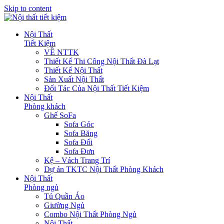
Skip to content
Nội Thất
Tiết Kiệm
VỀ NTTK
Thiết Kế Thi Công Nội Thất Đà Lạt
Thiết Kế Nội Thất
Sản Xuất Nội Thất
Đối Tác Của Nội Thất Tiết Kiệm
Nội Thất
Phòng khách
Ghế SoFa
Sofa Góc
Sofa Băng
Sofa Đối
Sofa Đơn
Kệ – Vách Trang Trí
Dự án TKTC Nội Thất Phòng Khách
Nội Thất
Phòng ngủ
Tủ Quần Áo
Giường Ngủ
Combo Nội Thất Phòng Ngủ
Nội Thất