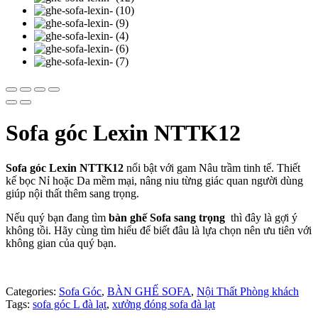
Sofa góc Lexin NTTK12
Sofa góc Lexin NTTK12
nổi bật với gam Nâu trầm tinh tế. Thiết
kế bọc Nỉ hoặc Da mềm mại, nâng niu từng giác quan người dùng
giúp nội thất thêm sang trọng.
Nếu quý bạn đang tìm
bàn ghế Sofa sang trọng
thì đây là gợi ý
không tồi. Hãy cùng tìm hiểu để biết đâu là lựa chọn nên ưu tiên với
không gian của quý bạn.
Categories:
Sofa Góc
,
BÀN GHẾ SOFA
,
Nội Thất Phòng khách
Tags:
sofa góc L đà lạt
,
xưởng đóng sofa đà lạt