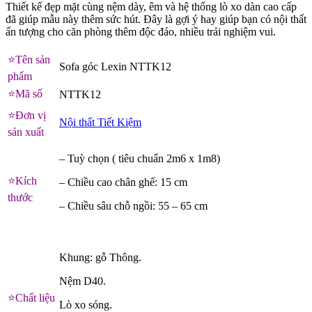
Thiết kế đẹp mặt cùng nệm dày, êm và hệ thống lò xo dàn cao cấp
đã giúp mẫu này thêm sức hút. Đây là gợi ý hay giúp bạn có nội thất
ấn tượng cho căn phòng thêm độc đáo, nhiều trải nghiệm vui.
⭐
️Tên s
ả
n
Sofa góc Lexin NTTK12
ph
ẩ
m
⭐
️Mã số
NTTK12
⭐
️Đơn vị
Nội thất Tiết Kiệm
sản xuất
– Tuỳ chọn ( tiêu chuẩn 2m6 x 1m8)
⭐
️Kích
– Chiều cao chân ghế: 15 cm
thước
– Chiều sâu chỗ ngồi: 55 – 65 cm
Khung: gỗ Thông.
Nệm D40.
⭐
️Chất liệu
Lò xo sóng.