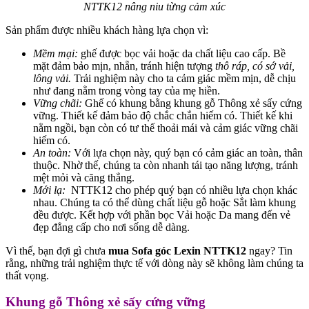
NTTK12 nâng niu từng cảm xúc
Sản phẩm được nhiều khách hàng lựa chọn vì:
Mềm mại:
ghế được bọc vải hoặc da chất liệu cao cấp. Bề
mặt đảm bảo mịn, nhẵn, tránh hiện tượng
thô ráp, có sớ vải,
lông vải.
Trải nghiệm này cho ta cảm giác mềm mịn, dễ chịu
như đang nằm trong vòng tay của mẹ hiền.
Vững chãi:
Ghế có khung bằng khung gỗ Thông xẻ sấy cứng
vững. Thiết kế đảm bảo độ chắc chắn hiếm có. Thiết kế khi
nằm ngồi, bạn còn có tư thế thoải mái và cảm giác vững chãi
hiếm có.
An toàn:
Với lựa chọn này, quý bạn có cảm giác an toàn, thân
thuộc. Nhờ thế, chúng ta còn nhanh tái tạo năng lượng, tránh
mệt mỏi và căng thẳng.
Mới lạ:
NTTK12 cho phép quý bạn có nhiều lựa chọn khác
nhau. Chúng ta có thể dùng chất liệu gỗ hoặc Sắt làm khung
đều được. Kết hợp với phần bọc Vải hoặc Da mang đến vẻ
đẹp đẳng cấp cho nơi sống dễ dàng.
Vì thế, bạn đợi gì chưa
mua Sofa góc Lexin NTTK12
ngay? Tin
rằng, những trải nghiệm thực tế với dòng này sẽ không làm chúng ta
thất vọng.
Khung gỗ Thông xẻ sấy cứng vững