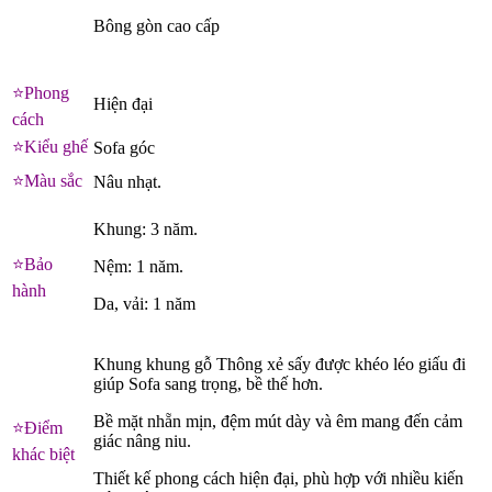
Bông gòn cao cấp
⭐
️Phong
Hiện đại
cách
⭐
️Kiểu ghế
Sofa góc
⭐
️Màu sắc
Nâu nhạt.
Khung: 3 năm.
⭐
️Bảo
Nệm: 1 năm.
hành
Da, vải: 1 năm
Khung khung gỗ Thông xẻ sấy được khéo léo giấu đi
giúp Sofa sang trọng, bề thế hơn.
Bề mặt nhẵn mịn, đệm mút dày và êm mang đến cảm
⭐
️Điểm
giác nâng niu.
khác biệt
Thiết kế phong cách hiện đại, phù hợp với nhiều kiến