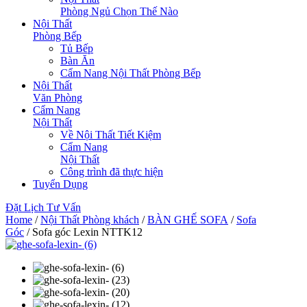
Phòng Ngủ Chọn Thế Nào
Nội Thất
Phòng Bếp
Tủ Bếp
Bàn Ăn
Cẩm Nang Nội Thất Phòng Bếp
Nội Thất
Văn Phòng
Cẩm Nang
Nội Thất
Về Nội Thất Tiết Kiệm
Cẩm Nang
Nội Thất
Công trình đã thực hiện
Tuyển Dụng
Đặt Lịch Tư Vấn
Home
/
Nội Thất Phòng khách
/
BÀN GHẾ SOFA
/
Sofa
Góc
/ Sofa góc Lexin NTTK12