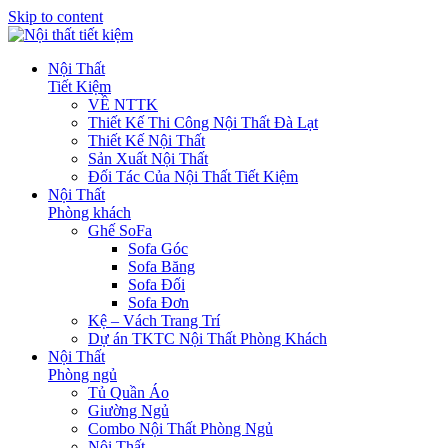
Skip to content
Nội Thất
Tiết Kiệm
VỀ NTTK
Thiết Kế Thi Công Nội Thất Đà Lạt
Thiết Kế Nội Thất
Sản Xuất Nội Thất
Đối Tác Của Nội Thất Tiết Kiệm
Nội Thất
Phòng khách
Ghế SoFa
Sofa Góc
Sofa Băng
Sofa Đối
Sofa Đơn
Kệ – Vách Trang Trí
Dự án TKTC Nội Thất Phòng Khách
Nội Thất
Phòng ngủ
Tủ Quần Áo
Giường Ngủ
Combo Nội Thất Phòng Ngủ
Nội Thất