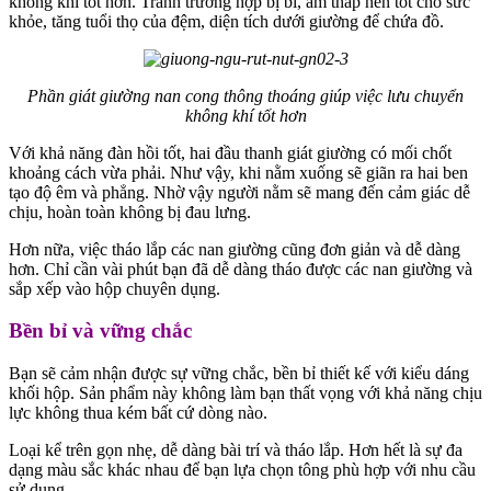
không khí tốt hơn. Tránh trường hợp bị bí, ẩm thấp nên tốt cho sức
khỏe, tăng tuổi thọ của đệm, diện tích dưới giường để chứa đồ.
Phần giát giường nan cong thông thoáng giúp việc lưu chuyển
không khí tốt hơn
Với khả năng đàn hồi tốt, hai đầu thanh giát giường có mối chốt
khoảng cách vừa phải. Như vậy, khi nằm xuống sẽ giãn ra hai ben
tạo độ êm và phẳng. Nhờ vậy người nằm sẽ mang đến cảm giác dễ
chịu, hoàn toàn không bị đau lưng.
Hơn nữa, việc tháo lắp các nan giường cũng đơn giản và dễ dàng
hơn. Chỉ cần vài phút bạn đã dễ dàng tháo được các nan giường và
sắp xếp vào hộp chuyên dụng.
Bền bỉ và vững chắc
Bạn sẽ cảm nhận được sự vững chắc, bền bỉ thiết kế với kiểu dáng
khối hộp. Sản phẩm này không làm bạn thất vọng với khả năng chịu
lực không thua kém bất cứ dòng nào.
Loại kể trên gọn nhẹ, dễ dàng bài trí và tháo lắp. Hơn hết là sự đa
dạng màu sắc khác nhau để bạn lựa chọn tông phù hợp với nhu cầu
sử dụng.