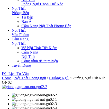
Phòng Ngủ Chọn Thế Nào
Nội Thất
Phòng Bếp
Tủ Bếp
Bàn Ăn
Cẩm Nang Nội Thất Phòng Bếp
Nội Thất
Văn Phòng
Cẩm Nang
Nội Thất
Về Nội Thất Tiết Kiệm
Cẩm Nang
Nội Thất
Công trình đã thực hiện
Tuyển Dụng
Đặt Lịch Tư Vấn
Home
/
Nội Thất Phòng ngủ
/
Giường Ngủ
/ Giường Ngủ Rút Nút
GN02