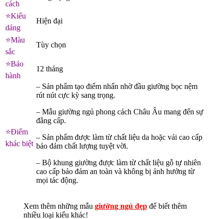
cách
⭐
️Kiểu
Hiện đại
dáng
⭐
️Màu
Tùy chọn
sắc
⭐
️Bảo
12 tháng
hành
– Sản phẩm tạo điểm nhấn nhờ đầu giường bọc nệm
rút nút cực kỳ sang trọng.
– Mẫu giường ngủ phong cách Châu Âu mang đến sự
đẳng cấp.
⭐
️Điểm
– Sản phẩm được làm từ chất liệu da hoặc vải cao cấp
khác biệt
bảo đảm chất lượng tuyệt vời.
– Bộ khung giường được làm từ chất liệu gỗ tự nhiên
cao cấp bảo đảm an toàn và không bị ảnh hưởng từ
mọi tác động.
Xem thêm những mẫu
giường ngủ đẹp
để biết thêm
nhiều loại kiểu khác!