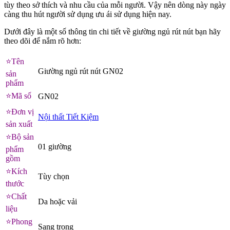
tùy theo sở thích và nhu cầu của mỗi người. Vậy nên dòng này ngày
càng thu hút người sử dụng ưu ái sử dụng hiện nay.
Dưới đây là một số thông tin chi tiết về giường ngủ rút nút bạn hãy
theo dõi để nắm rõ hơn:
⭐
️Tên
Giường ngủ rút nút GN02
sản
phẩm
⭐
️Mã số
GN02
⭐
️Đơn vị
Nội thất Tiết Kiệm
sản xuất
⭐
️Bộ sản
01 giường
phẩm
gồm
⭐
️Kích
Tùy chọn
thước
⭐
️Chất
Da hoặc vải
liệu
⭐
️Phong
Sang trọng