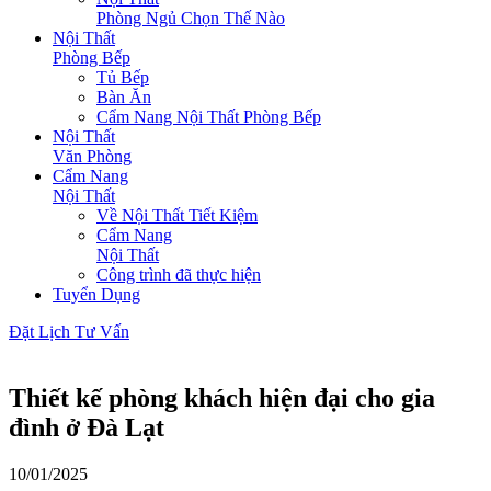
Phòng Ngủ Chọn Thế Nào
Nội Thất
Phòng Bếp
Tủ Bếp
Bàn Ăn
Cẩm Nang Nội Thất Phòng Bếp
Nội Thất
Văn Phòng
Cẩm Nang
Nội Thất
Về Nội Thất Tiết Kiệm
Cẩm Nang
Nội Thất
Công trình đã thực hiện
Tuyển Dụng
Đặt Lịch Tư Vấn
Thiết kế phòng khách hiện đại cho gia
đình ở Đà Lạt
10/01/2025