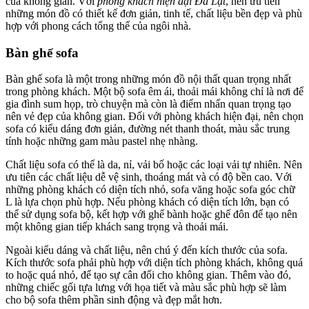
của không gian. Với
phòng khách hiện đại Đà Lạt
, nên ưu tiên
những món đồ có thiết kế đơn giản, tinh tế, chất liệu bền đẹp và phù
hợp với phong cách tổng thể của ngôi nhà.
Bàn ghế sofa
Bàn ghế sofa là một trong những món đồ nội thất quan trọng nhất
trong phòng khách. Một bộ sofa êm ái, thoải mái không chỉ là nơi để
gia đình sum họp, trò chuyện mà còn là điểm nhấn quan trọng tạo
nên vẻ đẹp của không gian. Đối với phòng khách hiện đại, nên chọn
sofa có kiểu dáng đơn giản, đường nét thanh thoát, màu sắc trung
tính hoặc những gam màu pastel nhẹ nhàng.
Chất liệu sofa có thể là da, nỉ, vải bố hoặc các loại vải tự nhiên. Nên
ưu tiên các chất liệu dễ vệ sinh, thoáng mát và có độ bền cao. Với
những phòng khách có diện tích nhỏ, sofa văng hoặc sofa góc chữ
L là lựa chọn phù hợp. Nếu phòng khách có diện tích lớn, bạn có
thể sử dụng sofa bộ, kết hợp với ghế bành hoặc ghế đôn để tạo nên
một không gian tiếp khách sang trọng và thoải mái.
Ngoài kiểu dáng và chất liệu, nên chú ý đến kích thước của sofa.
Kích thước sofa phải phù hợp với diện tích phòng khách, không quá
to hoặc quá nhỏ, để tạo sự cân đối cho không gian. Thêm vào đó,
những chiếc gối tựa lưng với họa tiết và màu sắc phù hợp sẽ làm
cho bộ sofa thêm phần sinh động và đẹp mắt hơn.