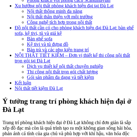
Phòng khách với phong cách Scandinavian
Xu hướng nội thất phòng khách hiện đại tại Đà Lạt
Nội thất thông minh đa năng
Nội thất thân thiện với môi trường
Công nghệ tích hợp trong nội thất
Đồ nội thất cần có cho phòng khách hiện đại Đà Lạt: bàn ghế
sofa, kệ tivi, tủ và giá kệ
Bàn ghế sofa
Kệ tivi và tủ đựng đồ
Bàn trà và các phụ kiện trang trí
NỘI THẤT TIẾT KIỆM – Đơn vị thiết kế thi công nội thất
trọn gói tại Đà Lạt
Dịch vụ thiết kế nội thất chuyên nghiệp
Thi công nội thất trọn gói chất lượng
Gói sản phẩm đa dạng và tiết kiệm
Kết luận
Nội thất tiết kiệm Đà Lạt
Ý tưởng trang trí phòng khách hiện đại ở
Đà Lạt
Trang trí phòng khách hiện đại ở Đà Lạt không chỉ đơn giản là sắp
xếp đồ đạc mà còn là quá trình tạo ra một không gian sống hài hòa,
phản ánh cá tính của gia chủ và phù hợp với khí hậu, văn hóa độc