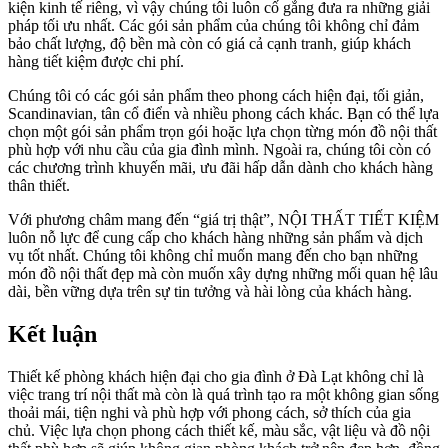
kiện kinh tế riêng, vì vậy chúng tôi luôn cố gắng đưa ra những giải
pháp tối ưu nhất. Các gói sản phẩm của chúng tôi không chỉ đảm
bảo chất lượng, độ bền mà còn có giá cả cạnh tranh, giúp khách
hàng tiết kiệm được chi phí.
Chúng tôi có các gói sản phẩm theo phong cách hiện đại, tối giản,
Scandinavian, tân cổ điển và nhiều phong cách khác. Bạn có thể lựa
chọn một gói sản phẩm trọn gói hoặc lựa chọn từng món đồ nội thất
phù hợp với nhu cầu của gia đình mình. Ngoài ra, chúng tôi còn có
các chương trình khuyến mãi, ưu đãi hấp dẫn dành cho khách hàng
thân thiết.
Với phương châm mang đến “giá trị thật”, NỘI THẤT TIẾT KIỆM
luôn nỗ lực để cung cấp cho khách hàng những sản phẩm và dịch
vụ tốt nhất. Chúng tôi không chỉ muốn mang đến cho bạn những
món đồ nội thất đẹp mà còn muốn xây dựng những mối quan hệ lâu
dài, bền vững dựa trên sự tin tưởng và hài lòng của khách hàng.
Kết luận
Thiết kế phòng khách hiện đại cho gia đình ở Đà Lạt không chỉ là
việc trang trí nội thất mà còn là quá trình tạo ra một không gian sống
thoải mái, tiện nghi và phù hợp với phong cách, sở thích của gia
chủ. Việc lựa chọn phong cách thiết kế, màu sắc, vật liệu và đồ nội