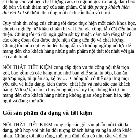
sử dụng các vật liệu chất lượng cao, có nguồn gốc rõ ràng, đảm bảo
độ bền và tính thẩm mỹ của sản phẩm. Chi tiết
phòng khách hiện
đại Đà Lạt
sẽ được thi công một cách cẩn thận và tỉ mỉ.
Quy trình thi công của chúng tôi được thực hiện một cách khoa học,
chuyên nghiệp, từ khâu chuẩn bị vật liệu, gia công, lắp đặt đến hoàn
thiện. Chúng tôi có đội ngũ giám sát kỹ thuật, đảm bảo rằng tất cả
các công đoạn đều được thực hiện đúng tiến độ và chất lượng.
Chúng tôi luôn đặt uy tín lên hàng đầu và không ngừng nỗ lực để
mang đến cho khách hàng những sản phẩm nội thất tốt nhất với giá
cả cạnh tranh.
NỘI THẤT TIẾT KIỆM cung cấp dịch vụ thi công nội thất trọn
gói, bao gồm cả các hạng mục như bàn ghế sofa, tủ bếp, bàn ăn,
giường ngủ, tủ quần áo, kệ tivi,… Chúng tôi có thể đáp ứng mọi
yêu cầu về kiểu dáng, kích thước, chất liệu và màu sắc của khách
hàng. Với sự tận tâm, chuyên nghiệp và uy tín, chúng tôi tự tin
mang đến cho khách hàng những không gian sống hoàn hảo, tiện
nghi và đáng mơ ước.
Gói sản phẩm đa dạng và tiết kiệm
NỘI THẤT TIẾT KIỆM cung cấp các gói sản phẩm nội thất đa
dạng, phù hợp với nhiều đối tượng khách hàng và ngân sách khác
nhau. Chúng tôi hiểu rằng, mỗi gia đình đều có nhu cầu và điều