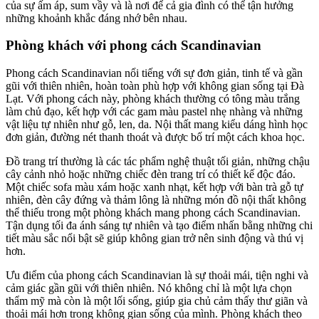
của sự ấm áp, sum vầy và là nơi để cả gia đình có thể tận hưởng
những khoảnh khắc đáng nhớ bên nhau.
Phòng khách với phong cách Scandinavian
Phong cách Scandinavian nổi tiếng với sự đơn giản, tinh tế và gần
gũi với thiên nhiên, hoàn toàn phù hợp với không gian sống tại Đà
Lạt. Với phong cách này, phòng khách thường có tông màu trắng
làm chủ đạo, kết hợp với các gam màu pastel nhẹ nhàng và những
vật liệu tự nhiên như gỗ, len, da. Nội thất mang kiểu dáng hình học
đơn giản, đường nét thanh thoát và được bố trí một cách khoa học.
Đồ trang trí thường là các tác phẩm nghệ thuật tối giản, những chậu
cây cảnh nhỏ hoặc những chiếc đèn trang trí có thiết kế độc đáo.
Một chiếc sofa màu xám hoặc xanh nhạt, kết hợp với bàn trà gỗ tự
nhiên, đèn cây đứng và thảm lông là những món đồ nội thất không
thể thiếu trong một phòng khách mang phong cách Scandinavian.
Tận dụng tối đa ánh sáng tự nhiên và tạo điểm nhấn bằng những chi
tiết màu sắc nổi bật sẽ giúp không gian trở nên sinh động và thú vị
hơn.
Ưu điểm của phong cách Scandinavian là sự thoải mái, tiện nghi và
cảm giác gần gũi với thiên nhiên. Nó không chỉ là một lựa chọn
thẩm mỹ mà còn là một lối sống, giúp gia chủ cảm thấy thư giãn và
thoải mái hơn trong không gian sống của mình. Phòng khách theo