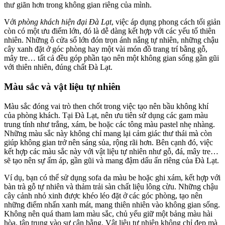
thư giãn hơn trong không gian riêng của mình.
Với
phòng khách hiện đại Đà Lạt
, việc áp dụng phong cách tối giản
còn có một ưu điểm lớn, đó là dễ dàng kết hợp với các yếu tố thiên
nhiên. Những ô cửa sổ lớn đón trọn ánh nắng tự nhiên, những chậu
cây xanh đặt ở góc phòng hay một vài món đồ trang trí bằng gỗ,
mây tre… tất cả đều góp phần tạo nên một không gian sống gần gũi
với thiên nhiên, đúng chất Đà Lạt.
Màu sắc và vật liệu tự nhiên
Màu sắc đóng vai trò then chốt trong việc tạo nên bầu không khí
của phòng khách. Tại Đà Lạt, nên ưu tiên sử dụng các gam màu
trung tính như trắng, xám, be hoặc các tông màu pastel nhẹ nhàng.
Những màu sắc này không chỉ mang lại cảm giác thư thái mà còn
giúp không gian trở nên sáng sủa, rộng rãi hơn. Bên cạnh đó, việc
kết hợp các màu sắc này với vật liệu tự nhiên như gỗ, đá, mây tre…
sẽ tạo nên sự ấm áp, gần gũi và mang đậm dấu ấn riêng của Đà Lạt.
Ví dụ, bạn có thể sử dụng sofa da màu be hoặc ghi xám, kết hợp với
bàn trà gỗ tự nhiên và thảm trải sàn chất liệu lông cừu. Những chậu
cây cảnh nhỏ xinh được khéo léo đặt ở các góc phòng, tạo nên
những điểm nhấn xanh mát, mang thiên nhiên vào không gian sống.
Không nên quá tham lam màu sắc, chủ yếu giữ một bảng màu hài
hòa, tập trung vào sự cân bằng. Vật liệu tự nhiên không chỉ đẹp mà