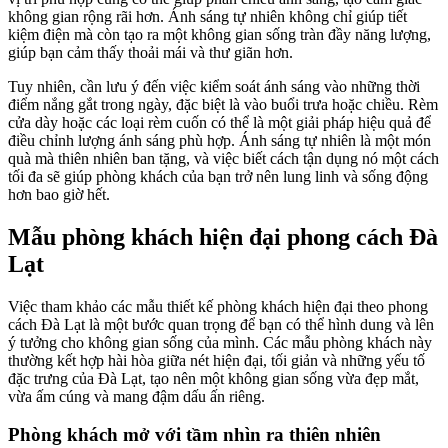
không gian rộng rãi hơn. Ánh sáng tự nhiên không chỉ giúp tiết
kiệm điện mà còn tạo ra một không gian sống tràn đầy năng lượng,
giúp bạn cảm thấy thoải mái và thư giãn hơn.
Tuy nhiên, cần lưu ý đến việc kiểm soát ánh sáng vào những thời
điểm nắng gắt trong ngày, đặc biệt là vào buổi trưa hoặc chiều. Rèm
cửa dày hoặc các loại rèm cuốn có thể là một giải pháp hiệu quả để
điều chỉnh lượng ánh sáng phù hợp. Ánh sáng tự nhiên là một món
quà mà thiên nhiên ban tặng, và việc biết cách tận dụng nó một cách
tối đa sẽ giúp phòng khách của bạn trở nên lung linh và sống động
hơn bao giờ hết.
Mẫu phòng khách hiện đại phong cách Đà
Lạt
Việc tham khảo các mẫu thiết kế phòng khách hiện đại theo phong
cách Đà Lạt là một bước quan trọng để bạn có thể hình dung và lên
ý tưởng cho không gian sống của mình. Các mẫu phòng khách này
thường kết hợp hài hòa giữa nét hiện đại, tối giản và những yếu tố
đặc trưng của Đà Lạt, tạo nên một không gian sống vừa đẹp mắt,
vừa ấm cúng và mang đậm dấu ấn riêng.
Phòng khách mở với tầm nhìn ra thiên nhiên