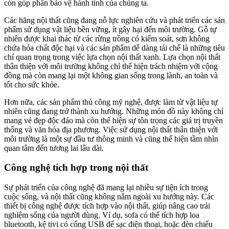
còn góp phần bảo vệ hành tinh của chúng ta.
Các hãng nội thất cũng đang nỗ lực nghiên cứu và phát triển các sản
phẩm sử dụng vật liệu bền vững, ít gây hại đến môi trường. Gỗ tự
nhiên được khai thác từ các rừng trồng có kiểm soát, sơn không
chứa hóa chất độc hại và các sản phẩm dễ dàng tái chế là những tiêu
chí quan trọng trong việc lựa chọn nội thất xanh. Lựa chọn nội thất
thân thiện với môi trường không chỉ thể hiện trách nhiệm với cộng
đồng mà còn mang lại một không gian sống trong lành, an toàn và
tốt cho sức khỏe.
Hơn nữa, các sản phẩm thủ công mỹ nghệ, được làm từ vật liệu tự
nhiên cũng đang trở thành xu hướng. Những món đồ này không chỉ
mang vẻ đẹp độc đáo mà còn thể hiện sự tôn trọng các giá trị truyền
thống và văn hóa địa phương. Việc sử dụng nội thất thân thiện với
môi trường là một sự đầu tư thông minh và cũng thể hiện tầm nhìn
quan tâm đến tương lai lâu dài.
Công nghệ tích hợp trong nội thất
Sự phát triển của công nghệ đã mang lại nhiều sự tiện ích trong
cuộc sống, và nội thất cũng không nằm ngoài xu hướng này. Các
thiết bị công nghệ được tích hợp vào nội thất, giúp nâng cao trải
nghiệm sống của người dùng. Ví dụ, sofa có thể tích hợp loa
bluetooth, kệ tivi có cổng USB để sạc điện thoại, hoặc đèn chiếu