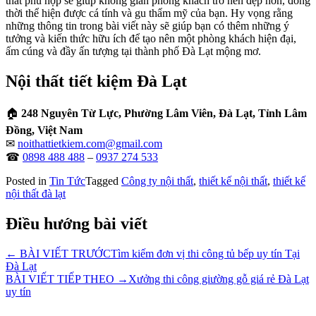
thất phù hợp sẽ giúp không gian phòng khách trở nên đẹp hơn, đồng
thời thể hiện được cá tính và gu thẩm mỹ của bạn. Hy vọng rằng
những thông tin trong bài viết này sẽ giúp bạn có thêm những ý
tưởng và kiến thức hữu ích để tạo nên một phòng khách hiện đại,
ấm cúng và đầy ấn tượng tại thành phố Đà Lạt mộng mơ.
Nội thất tiết kiệm Đà Lạt
🏠
248 Nguyên Từ Lực, Phường Lâm Viên, Đà Lạt, Tỉnh Lâm
Đồng, Việt Nam
✉
noithattietkiem.com@gmail.com
☎
0898 488 488
–
0937 274 533
Posted in
Tin Tức
Tagged
Công ty nội thất
,
thiết kế nội thất
,
thiết kế
nội thất đà lạt
Điều hướng bài viết
← BÀI VIẾT TRƯỚC
Tìm kiếm đơn vị thi công tủ bếp uy tín Tại
Đà Lạt
BÀI VIẾT TIẾP THEO →
Xưởng thi công giường gỗ giá rẻ Đà Lạt
uy tín