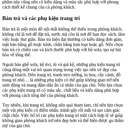
phẩm này cũng nên có kiểu dáng và màu sắc phù hợp với phong
cách thiết kế chung của cả phòng khách.
Bàn trà và các phụ kiện trang trí
Bàn trà là một món đồ nội thất không thể thiếu trong phòng khách,
không chỉ là nơi để đặt trà, nước mà còn là nơi để bạn đọc sách, làm
việc hoặc thư giãn. Bàn trà hiện đại thường có kiểu dáng đơn giản,
mặt bàn bằng gỗ hoặc kính, chân bằng kim loại hoặc gỗ. Nên chọn
bàn trà có chiều cao và kích thước phù hợp với bộ sofa, tạo sự hài
hòa về tổng thể.
Ngoài bàn ghế sofa, kệ tivi, tủ và giá kệ, những phụ kiện trang trí
cũng đóng một vai trò quan trọng trong việc tạo nên vẻ đẹp của
phòng khách. Đèn trang trí, tranh treo tường, lọ hoa, cây cảnh, đồ
trang trí nhỏ… là những phụ kiện có thể giúp không gian trở nên
sinh động và mang đậm dấu ấn cá nhân của gia chủ. Nên lựa chọn
các phụ kiện trang trí có màu sắc, chất liệu và kiểu dáng phù hợp
với phong cách tổng thể của phòng khách.
Tuy nhiên, khi trang trí, không nên quá tham lam, chỉ nên lựa chọn
một vài phụ kiện có điểm nhấn, tránh gây rối mắt và tạo cảm giác
chật chội. Việc bố trí các phụ kiện trang trí một cách hợp lý sẽ giúp
không gian phòng khách trở nên đẹp hơn và thể hiện được gu thẩm
mỹ của gia chủ.