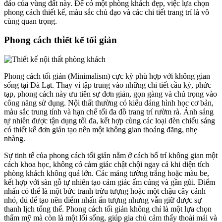
đáo của vùng đất này. Để có một phòng khách đẹp, việc lựa chọn
phong cách thiết kế, màu sắc chủ đạo và các chi tiết trang trí là vô
cùng quan trọng.
Phong cách thiết kế tối giản
Phong cách tối giản (Minimalism) cực kỳ phù hợp với không gian
sống tại Đà Lạt. Thay vì tập trung vào những chi tiết cầu kỳ, phức
tạp, phong cách này ưu tiên sự đơn giản, gọn gàng và chú trọng vào
công năng sử dụng. Nội thất thường có kiểu dáng hình học cơ bản,
màu sắc trung tính và hạn chế tối đa đồ trang trí rườm rà. Ánh sáng
tự nhiên được tận dụng tối đa, kết hợp cùng các loại đèn chiếu sáng
có thiết kế đơn giản tạo nên một không gian thoáng đãng, nhẹ
nhàng.
Sự tinh tế của phong cách tối giản nằm ở cách bố trí không gian một
cách khoa học, không có cảm giác chật chội ngay cả khi diện tích
phòng khách không quá lớn. Các mảng tường trắng hoặc màu be,
kết hợp với sàn gỗ tự nhiên tạo cảm giác ấm cúng và gần gũi. Điểm
nhấn có thể là một bức tranh trừu tượng hoặc một chậu cây cảnh
nhỏ, đủ để tạo nên điểm nhấn ấn tượng nhưng vẫn giữ được sự
thanh lịch tổng thể. Phong cách tối giản không chỉ là một lựa chọn
thẩm mỹ mà còn là một lối sống, giúp gia chủ cảm thấy thoải mái và