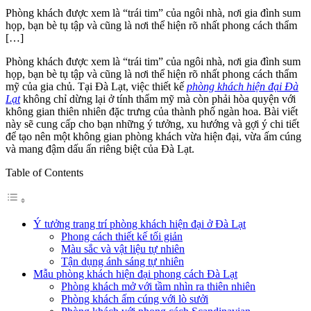
Phòng khách được xem là “trái tim” của ngôi nhà, nơi gia đình sum
họp, bạn bè tụ tập và cũng là nơi thể hiện rõ nhất phong cách thẩm
[…]
Phòng khách được xem là “trái tim” của ngôi nhà, nơi gia đình sum
họp, bạn bè tụ tập và cũng là nơi thể hiện rõ nhất phong cách thẩm
mỹ của gia chủ. Tại Đà Lạt, việc thiết kế
phòng khách hiện đại Đà
Lạt
không chỉ dừng lại ở tính thẩm mỹ mà còn phải hòa quyện với
không gian thiên nhiên đặc trưng của thành phố ngàn hoa. Bài viết
này sẽ cung cấp cho bạn những ý tưởng, xu hướng và gợi ý chi tiết
để tạo nên một không gian phòng khách vừa hiện đại, vừa ấm cúng
và mang đậm dấu ấn riêng biệt của Đà Lạt.
Table of Contents
Ý tưởng trang trí phòng khách hiện đại ở Đà Lạt
Phong cách thiết kế tối giản
Màu sắc và vật liệu tự nhiên
Tận dụng ánh sáng tự nhiên
Mẫu phòng khách hiện đại phong cách Đà Lạt
Phòng khách mở với tầm nhìn ra thiên nhiên
Phòng khách ấm cúng với lò sưởi