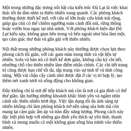
Một trong những đặc trưng nổi bật của kiến trúc Đà Lạt là việc khai
thác tối đa tầm nhìn ra thiên nhiên xung quanh. Các phòng khách
thường được thiết kế mở, với cửa sổ lớn hoặc cửa kính trải rộng,
giúp gia chủ có thể chiêm ngưỡng toàn cảnh đồi núi, rừng thông
hoặc vườn hoa ngay tại nhà mình. Với
phòng khách hiện đại Đà
Lạt
kiểu này, không gian bên trong và bên ngoài như hòa làm một,
tạo cảm giác thư thái và gần gũi với thiên nhiên.
Nội thất trong những phòng khách này thường được chọn lựa theo
phong cách tối giản, với các gam màu trung tính và vật liệu tự
nhiên. Sofa và bàn trà có thiết kế đơn giản, không cầu kỳ chi tiết,
nhường chỗ cho thiên nhiên làm điểm nhấn chính. Các chi tiết trang
trí cũng được hạn chế tối đa, tập trung vào sự tinh tế và tính công
năng. Một vài chậu cây cảnh nhỏ được đặt ở các vị trí hợp lý, tạo
thêm nét xanh tươi và sống động cho không gian.
Đây không chỉ là nơi để tiếp khách mà còn là nơi cả gia đình có thể
thư giãn, tận hưởng những khoảnh khắc bình yên và ngắm nhìn
cảnh sắc thiên nhiên tươi đẹp. Việc tận dụng tối đa ánh sáng tự
nhiên không chỉ làm phòng khách trở nên sáng sủa hơn mà còn
mang lại cảm giác ấm áp và tràn đầy năng lượng. Phong cách này
đặc biệt phù hợp với những gia đình yêu thích sự yên tĩnh, thanh
bình và mong muốn có một không gian sống hòa mình vào thiên
nhiên.