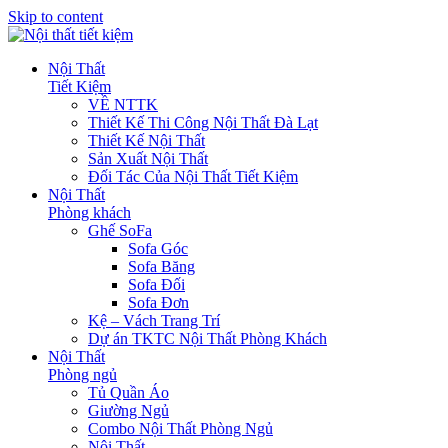
Skip to content
Nội Thất
Tiết Kiệm
VỀ NTTK
Thiết Kế Thi Công Nội Thất Đà Lạt
Thiết Kế Nội Thất
Sản Xuất Nội Thất
Đối Tác Của Nội Thất Tiết Kiệm
Nội Thất
Phòng khách
Ghế SoFa
Sofa Góc
Sofa Băng
Sofa Đối
Sofa Đơn
Kệ – Vách Trang Trí
Dự án TKTC Nội Thất Phòng Khách
Nội Thất
Phòng ngủ
Tủ Quần Áo
Giường Ngủ
Combo Nội Thất Phòng Ngủ
Nội Thất