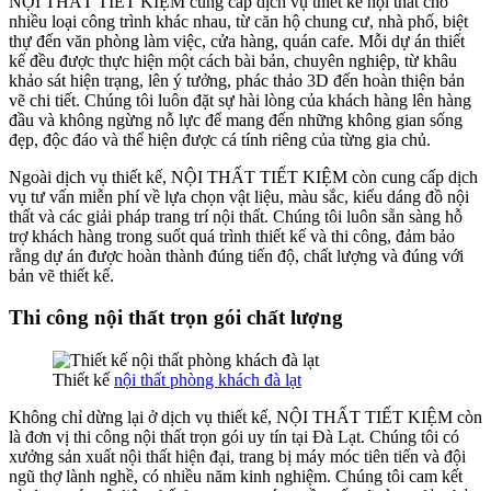
NỘI THẤT TIẾT KIỆM cung cấp dịch vụ thiết kế nội thất cho
nhiều loại công trình khác nhau, từ căn hộ chung cư, nhà phố, biệt
thự đến văn phòng làm việc, cửa hàng, quán cafe. Mỗi dự án thiết
kế đều được thực hiện một cách bài bản, chuyên nghiệp, từ khâu
khảo sát hiện trạng, lên ý tưởng, phác thảo 3D đến hoàn thiện bản
vẽ chi tiết. Chúng tôi luôn đặt sự hài lòng của khách hàng lên hàng
đầu và không ngừng nỗ lực để mang đến những không gian sống
đẹp, độc đáo và thể hiện được cá tính riêng của từng gia chủ.
Ngoài dịch vụ thiết kế, NỘI THẤT TIẾT KIỆM còn cung cấp dịch
vụ tư vấn miễn phí về lựa chọn vật liệu, màu sắc, kiểu dáng đồ nội
thất và các giải pháp trang trí nội thất. Chúng tôi luôn sẵn sàng hỗ
trợ khách hàng trong suốt quá trình thiết kế và thi công, đảm bảo
rằng dự án được hoàn thành đúng tiến độ, chất lượng và đúng với
bản vẽ thiết kế.
Thi công nội thất trọn gói chất lượng
Thiết kế
nội thất phòng khách đà lạt
Không chỉ dừng lại ở dịch vụ thiết kế, NỘI THẤT TIẾT KIỆM còn
là đơn vị thi công nội thất trọn gói uy tín tại Đà Lạt. Chúng tôi có
xưởng sản xuất nội thất hiện đại, trang bị máy móc tiên tiến và đội
ngũ thợ lành nghề, có nhiều năm kinh nghiệm. Chúng tôi cam kết