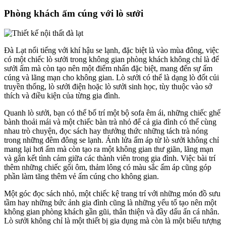
Phòng khách ấm cúng với lò sưởi
Đà Lạt nổi tiếng với khí hậu se lạnh, đặc biệt là vào mùa đông, việc
có một chiếc lò sưởi trong không gian phòng khách không chỉ là để
sưởi ấm mà còn tạo nên một điểm nhấn đặc biệt, mang đến sự ấm
cúng và lãng mạn cho không gian. Lò sưởi có thể là dạng lò đốt củi
truyền thống, lò sưởi điện hoặc lò sưởi sinh học, tùy thuộc vào sở
thích và điều kiện của từng gia đình.
Quanh lò sưởi, bạn có thể bố trí một bộ sofa êm ái, những chiếc ghế
bành thoải mái và một chiếc bàn trà nhỏ để cả gia đình có thể cùng
nhau trò chuyện, đọc sách hay thưởng thức những tách trà nóng
trong những đêm đông se lạnh. Ánh lửa ấm áp từ lò sưởi không chỉ
mang lại hơi ấm mà còn tạo ra một không gian thư giãn, lãng mạn
và gắn kết tình cảm giữa các thành viên trong gia đình. Việc bài trí
thêm những chiếc gối ôm, thảm lông có màu sắc ấm áp cũng góp
phần làm tăng thêm vẻ ấm cúng cho không gian.
Một góc đọc sách nhỏ, một chiếc kệ trang trí với những món đồ sưu
tầm hay những bức ảnh gia đình cũng là những yếu tố tạo nên một
không gian phòng khách gần gũi, thân thiện và đầy dấu ấn cá nhân.
Lò sưởi không chỉ là một thiết bị gia dụng mà còn là một biểu tượng