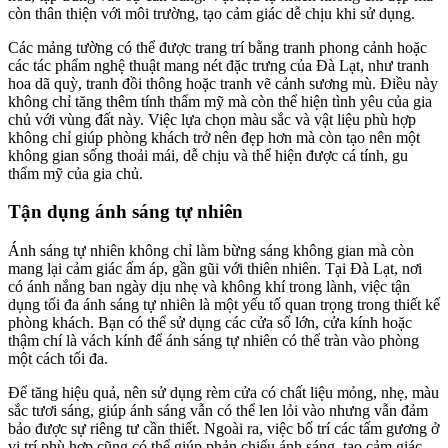
còn thân thiện với môi trường, tạo cảm giác dễ chịu khi sử dụng.
Các mảng tường có thể được trang trí bằng tranh phong cảnh hoặc
các tác phẩm nghệ thuật mang nét đặc trưng của Đà Lạt, như tranh
hoa dã quỳ, tranh đồi thông hoặc tranh vẽ cảnh sương mù. Điều này
không chỉ tăng thêm tính thẩm mỹ mà còn thể hiện tình yêu của gia
chủ với vùng đất này. Việc lựa chọn màu sắc và vật liệu phù hợp
không chỉ giúp phòng khách trở nên đẹp hơn mà còn tạo nên một
không gian sống thoải mái, dễ chịu và thể hiện được cá tính, gu
thẩm mỹ của gia chủ.
Tận dụng ánh sáng tự nhiên
Ánh sáng tự nhiên không chỉ làm bừng sáng không gian mà còn
mang lại cảm giác ấm áp, gần gũi với thiên nhiên. Tại Đà Lạt, nơi
có ánh nắng ban ngày dịu nhẹ và không khí trong lành, việc tận
dụng tối đa ánh sáng tự nhiên là một yếu tố quan trọng trong thiết kế
phòng khách. Bạn có thể sử dụng các cửa sổ lớn, cửa kính hoặc
thậm chí là vách kính để ánh sáng tự nhiên có thể tràn vào phòng
một cách tối đa.
Để tăng hiệu quả, nên sử dụng rèm cửa có chất liệu mỏng, nhẹ, màu
sắc tươi sáng, giúp ánh sáng vẫn có thể len lỏi vào nhưng vẫn đảm
bảo được sự riêng tư cần thiết. Ngoài ra, việc bố trí các tấm gương ở
vị trí phù hợp cũng có thể giúp phản chiếu ánh sáng, tạo cảm giác