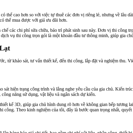
có thể cao hơn so với việc tự thuê các đơn vị riêng lẻ, nhưng về lâu dài,
n có thể mua được với giá ưu đãi hơn.
 chế các chi phí sửa chữa, bảo trì phát sinh sau này. Đơn vị thi công t
n dịch vụ thi công trọn gói là một khoản đầu tư thông minh, giúp gia chủ
 Lạt
 từ khảo sát, tư vấn thiết kế, đến thi công, lắp đặt và nghiệm thu. Vi
o sát hiện trạng công trình và lắng nghe yêu cầu của gia chủ. Kiến trú
, công năng sử dụng, vật liệu và ngân sách dự kiến.
 thiết kế 3D, giúp gia chủ hình dung rõ hơn về không gian bếp tương lai
 thi công. Theo kinh nghiệm của tôi, đây là bước quan trọng nhất, quyế
ẽ lập bảng báo giá chi tiết, bao gồm chi phí vật liệu, nhân công, thiết 