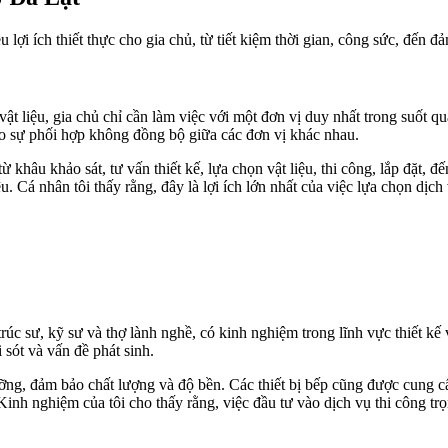
 lợi ích thiết thực cho gia chủ, từ tiết kiệm thời gian, công sức, đến đ
vật liệu, gia chủ chỉ cần làm việc với một đơn vị duy nhất trong suốt qu
 do sự phối hợp không đồng bộ giữa các đơn vị khác nhau.
ừ khâu khảo sát, tư vấn thiết kế, lựa chọn vật liệu, thi công, lắp đặt,
u. Cá nhân tôi thấy rằng, đây là lợi ích lớn nhất của việc lựa chọn dịch
rúc sư, kỹ sư và thợ lành nghề, có kinh nghiệm trong lĩnh vực thiết kế
i sót và vấn đề phát sinh.
ỡng, đảm bảo chất lượng và độ bền. Các thiết bị bếp cũng được cung cấ
Kinh nghiệm của tôi cho thấy rằng, việc đầu tư vào dịch vụ thi công tr