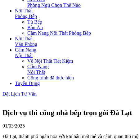
Phòng Ngủ Chọn Thế Nào
Nội Thất
Phòng Bếp
Tủ Bếp
Bàn Ăn
Cẩm Nang Nội Thất Phòng Bếp
Nội Thất
Văn Phòng
Cẩm Nang
Nội Thất
Về Nội Thất Tiết Kiệm
Cẩm Nang
Nội Thất
Công trình đã thực hiện
Tuyển Dụng
Đặt Lịch Tư Vấn
Dịch vụ thi công nhà bếp trọn gói Đà Lạt
01/03/2025
Đà Lạt, thành phố ngàn hoa với khí hậu mát mẻ và cảnh quan thơ mộ