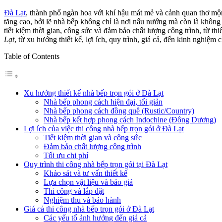
Đà Lạt
, thành phố ngàn hoa với khí hậu mát mẻ và cảnh quan thơ mộ
tăng cao, bởi lẽ nhà bếp không chỉ là nơi nấu nướng mà còn là không
tiết kiệm thời gian, công sức và đảm bảo chất lượng công trình, từ thi
Lạt
, từ xu hướng thiết kế, lợi ích, quy trình, giá cả, đến kinh nghiệm 
Table of Contents
Xu hướng thiết kế nhà bếp trọn gói ở Đà Lạt
Nhà bếp phong cách hiện đại, tối giản
Nhà bếp phong cách đồng quê (Rustic/Country)
Nhà bếp kết hợp phong cách Indochine (Đông Dương)
Lợi ích của việc thi công nhà bếp trọn gói ở Đà Lạt
Tiết kiệm thời gian và công sức
Đảm bảo chất lượng công trình
Tối ưu chi phí
Quy trình thi công nhà bếp trọn gói tại Đà Lạt
Khảo sát và tư vấn thiết kế
Lựa chọn vật liệu và báo giá
Thi công và lắp đặt
Nghiệm thu và bảo hành
Giá cả thi công nhà bếp trọn gói ở Đà Lạt
Các yếu tố ảnh hưởng đến giá cả