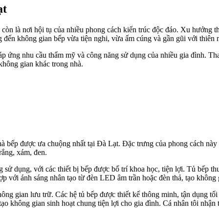
ạt
à còn là nơi hội tụ của nhiều phong cách kiến trúc độc đáo. Xu hướng t
 đến không gian bếp vừa tiện nghi, vừa ấm cúng và gần gũi với thiên 
đáp ứng nhu cầu thẩm mỹ và công năng sử dụng của nhiều gia đình. Tha
 không gian khác trong nhà.
hà bếp được ưa chuộng nhất tại Đà Lạt. Đặc trưng của phong cách này là
rắng, xám, đen.
 sử dụng, với các thiết bị bếp được bố trí khoa học, tiện lợi. Tủ bếp 
ợp với ánh sáng nhân tạo từ đèn LED âm trần hoặc đèn thả, tạo không 
ông gian lưu trữ. Các hệ tủ bếp được thiết kế thông minh, tận dụng t
o không gian sinh hoạt chung tiện lợi cho gia đình. Cá nhân tôi nhận 