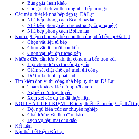
Bảng giá tham khảo
Các gói dịch vụ thi công nhà bếp trọn gói
Các mẫu thiết kế nhà bếp đẹp tại Đà Lạt
Nhà bếp phong cách Scandinavian
Nhà bếp phong cách Industrial (Công nghiệp)
Nhà bếp phong cách Bohemian
Kinh nghiệm chọn vật liệu cho thi công nhà bếp tại Đà Lạt
Chọn vật liệu tủ bếp
Chọn vật liệu mặt bàn bếp
Chọn vật liệu ốp tường bếp
Những điều cần lưu ý khi thi công nhà bếp trọn gói
Lựa chọn đơn vị thi công uy tín
Giám sát chặt chẽ quá trình thi công
Dự trù kinh phí phát sinh
Tìm kiếm đơn vị thi công nhà bếp uy tín tại Đà Lạt
Tham khảo ý kiến từ người quen
Nghiên cứu trực tuyến
Xem xét các dự án đã thực hiện
NỘI THẤT TIẾT KIỆM – Đơn vị thiết kế thi công nội thất trọn
Đội ngũ kiến trúc sư chuyên nghiệp
Chất lượng vật liệu đảm bảo
Dịch vụ hậu mãi chu đáo
Kết luận
Nội thất tiết kiệm Đà Lạt