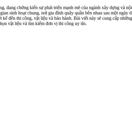
ng, đang chứng kiến sự phát triển mạnh mẽ của ngành xây dựng và nội
 gian sinh hoạt chung, nơi gia đình quây quần bên nhau sau một ngày 
ết kế đến thi công, vật liệu và bảo hành. Bài viết này sẽ cung cấp những
chọn vật liệu và tìm kiếm đơn vị thi công uy tín.