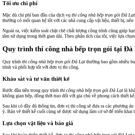
Tối ưu chi phí
Mặc dù chi phí ban đầu của dịch vụ
thi công nhà bếp trọn gói Đà Lạt
thường có mối quan hệ tốt với các nhà cung cấp vật liệu, thiết bị, nê
Ngoài ra, việc kiểm soát chặt chẽ chất lượng công trình cũng giúp hạn
tâm sử dụng trong thời gian dài. Theo phân tích của tôi, việc lựa chọ
Quy trình thi công nhà bếp trọn gói tại Đà
Quy trình
thi công nhà bếp trọn gói Đà Lạt
thường bao gồm nhiều bước,
trình và phối hợp tốt với đơn vị thi công.
Khảo sát và tư vấn thiết kế
Bước đầu tiên trong quy trình
thi công nhà bếp trọn gói Đà Lạt
là khả
không gian bếp, đồng thời trao đổi với gia chủ về phong cách thiết kế
Sau khi có đầy đủ thông tin, đơn vị thi công sẽ đưa ra các phương án
ý. Bản vẽ thiết kế cuối cùng sẽ được sử dụng làm cơ sở để triển khai
Lựa chọn vật liệu và báo giá
Sau khi hoàn thiện thiết kế, đơn vị
thi công nhà bếp trọn gói Đà Lạt
s