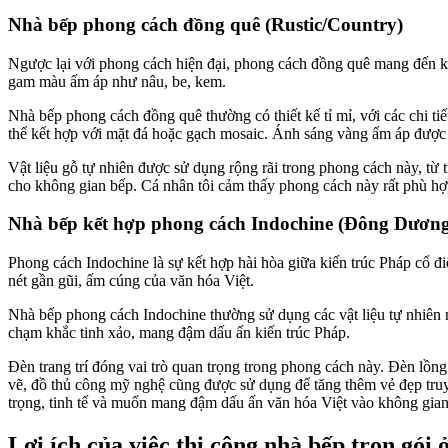
Nhà bếp phong cách đồng quê (Rustic/Country)
Ngược lại với phong cách hiện đại, phong cách đồng quê mang đến khô
gam màu ấm áp như nâu, be, kem.
Nhà bếp phong cách đồng quê thường có thiết kế tỉ mỉ, với các chi ti
thể kết hợp với mặt đá hoặc gạch mosaic. Ánh sáng vàng ấm áp được 
Vật liệu gỗ tự nhiên được sử dụng rộng rãi trong phong cách này, từ 
cho không gian bếp. Cá nhân tôi cảm thấy phong cách này rất phù hợp
Nhà bếp kết hợp phong cách Indochine (Đông Dương
Phong cách Indochine là sự kết hợp hài hòa giữa kiến trúc Pháp cổ đ
nét gần gũi, ấm cúng của văn hóa Việt.
Nhà bếp phong cách Indochine thường sử dụng các vật liệu tự nhiên như
chạm khắc tinh xảo, mang đậm dấu ấn kiến trúc Pháp.
Đèn trang trí đóng vai trò quan trọng trong phong cách này. Đèn lồn
vẽ, đồ thủ công mỹ nghệ cũng được sử dụng để tăng thêm vẻ đẹp tru
trọng, tinh tế và muốn mang đậm dấu ấn văn hóa Việt vào không gia
Lợi ích của việc thi công nhà bếp trọn gói 