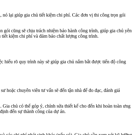
 nó lại giúp gia chủ tiết kiệm chi phí. Các đơn vị thi công trọn gói
rọn gói cũng sẽ chịu trách nhiệm bảo hành công trình, giúp gia chủ yên
 tiết kiệm chi phí và đảm bảo chất lượng công trình.
ệc hiểu rõ quy trình này sẽ giúp gia chủ nắm bắt được tiến độ công
c sư hoặc chuyên viên tư vấn sẽ đến tận nhà để đo đạc, đánh giá
. Gia chủ có thể góp ý, chỉnh sửa thiết kế cho đến khi hoàn toàn ưng
t định đến sự thành công của dự án.
bị và các chi phí phát sinh khác (nếu có). Gia chủ cần xem xét kỹ lưỡng