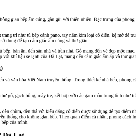
ng gian bếp ấm cúng, gần gũi với thiên nhiên. Đặc trưng của phong cá
ết trang trí như tủ bếp cánh pano, tay nắm kim loại cổ điển, kệ mở để
sử dụng để tạo cảm giác ấm cúng và thư giãn.
tủ bếp, bàn ăn, đến sàn nhà và trần nhà. Gỗ mang đến vẻ đẹp mộc mạc, 
 với khí hậu se lạnh của Đà Lạt, mang đến cảm giác ấm áp và thư giãn
)
iển và văn hóa Việt Nam truyền thống. Trong thiết kế nhà bếp, phong 
 gỗ, gạch bông, mây tre, kết hợp với các gam màu trung tính như trắng,
g, đèn chùm, đèn thả với kiểu dáng cổ điển được sử dụng để tạo điểm n
yền thống cho không gian bếp. Theo quan điểm cá nhân, phong cách In
n bếp của mình.
ở Đà Lạt