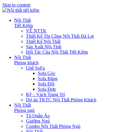
Skip to content
Nội Thất
Tiết Kiệm
VỀ NTTK
Thiết Kế Thi Công Nội Thất Đà Lạt
Thiết Kế Nội Thất
Sản Xuất Nội Thất
Đối Tác Của Nội Thất Tiết Kiệm
Nội Thất
Phòng khách
Ghế SoFa
Sofa Góc
Sofa Băng
Sofa Đối
Sofa Đơn
Kệ – Vách Trang Trí
Dự án TKTC Nội Thất Phòng Khách
Nội Thất
Phòng ngủ
Tủ Quần Áo
Giường Ngủ
Combo Nội Thất Phòng Ngủ
Nội Thất