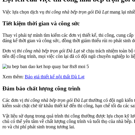
Việc lựa chọn dịch vụ
thi công nhà bếp trọn gói Đà Lạt
mang lại nhiều
Tiết kiệm thời gian và công sức
Thay vì phải tự mình tìm kiếm các đơn vị thiết kế, thi công, cung cấp 
đáng kể thời gian và công sức, đồng thời giảm thiểu rủi ro phát sinh
Đơn vị
thi công nhà bếp trọn gói Đà Lạt
sẽ chịu trách nhiệm toàn bộ t
tiến độ công trình, mọi việc còn lại đã có đội ngũ chuyên nghiệp lo liệ
Xem thêm:
Báo giá thiết kế nội thất Đà Lạt
Đảm bảo chất lượng công trình
Các đơn vị
thi công nhà bếp trọn gói Đà Lạt
thường có đội ngũ kiến t
kiểm soát chặt chẽ từ khâu thiết kế đến thi công, hạn chế tối đa các sa
Vật liệu sử dụng trong quá trình thi công thường được lựa chọn kỹ lư
chủ có thể yên tâm về chất lượng công trình và tuổi thọ của nhà bếp. 
ro và chi phí phát sinh trong tương lai.