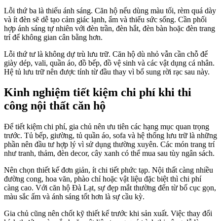
Lỗi thứ ba là thiếu ánh sáng. Căn hộ nếu dùng màu tối, rèm quá dày
và ít đèn sẽ dễ tạo cảm giác lạnh, ẩm và thiếu sức sống. Cần phối
hợp ánh sáng tự nhiên với đèn trần, đèn hắt, đèn bàn hoặc đèn trang
trí để không gian cân bằng hơn.
Lỗi thứ tư là không dự trù lưu trữ. Căn hộ dù nhỏ vẫn cần chỗ để
giày dép, vali, quần áo, đồ bếp, đồ vệ sinh và các vật dụng cá nhân.
Hệ tủ lưu trữ nên được tính từ đầu thay vì bổ sung rời rạc sau này.
Kinh nghiệm tiết kiệm chi phí khi thi
công nội thất căn hộ
Để tiết kiệm chi phí, gia chủ nên ưu tiên các hạng mục quan trọng
trước. Tủ bếp, giường, tủ quần áo, sofa và hệ thống lưu trữ là những
phần nên đầu tư hợp lý vì sử dụng thường xuyên. Các món trang trí
như tranh, thảm, đèn decor, cây xanh có thể mua sau tùy ngân sách.
Nên chọn thiết kế đơn giản, ít chi tiết phức tạp. Nội thất càng nhiều
đường cong, hoa văn, phào chỉ hoặc vật liệu đặc biệt thì chi phí
càng cao. Với căn hộ Đà Lạt, sự đẹp mắt thường đến từ bố cục gọn,
màu sắc ấm và ánh sáng tốt hơn là sự cầu kỳ.
Gia chủ cũng nên chốt kỹ thiết kế trước khi sản xuất. Việc thay đổi