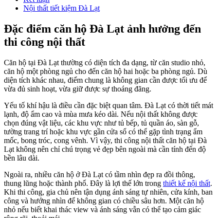
Nội thất tiết kiệm Đà Lạt
Đặc điểm căn hộ Đà Lạt ảnh hưởng đến
thi công nội thất
Căn hộ tại Đà Lạt thường có diện tích đa dạng, từ căn studio nhỏ,
căn hộ một phòng ngủ cho đến căn hộ hai hoặc ba phòng ngủ. Dù
diện tích khác nhau, điểm chung là không gian cần được tối ưu để
vừa đủ sinh hoạt, vừa giữ được sự thoáng đãng.
Yếu tố khí hậu là điều cần đặc biệt quan tâm. Đà Lạt có thời tiết mát
lạnh, độ ẩm cao và mùa mưa kéo dài. Nếu nội thất không được
chọn đúng vật liệu, các khu vực như tủ bếp, tủ quần áo, sàn gỗ,
tường trang trí hoặc khu vực gần cửa sổ có thể gặp tình trạng ẩm
mốc, bong tróc, cong vênh. Vì vậy, thi công nội thất căn hộ tại Đà
Lạt không nên chỉ chú trọng vẻ đẹp bên ngoài mà cần tính đến độ
bền lâu dài.
Ngoài ra, nhiều căn hộ ở Đà Lạt có tầm nhìn đẹp ra đồi thông,
thung lũng hoặc thành phố. Đây là lợi thế lớn trong
thiết kế nội thất
.
Khi thi công, gia chủ nên tận dụng ánh sáng tự nhiên, cửa kính, ban
công và hướng nhìn để không gian có chiều sâu hơn. Một căn hộ
nhỏ nếu biết khai thác view và ánh sáng vẫn có thể tạo cảm giác