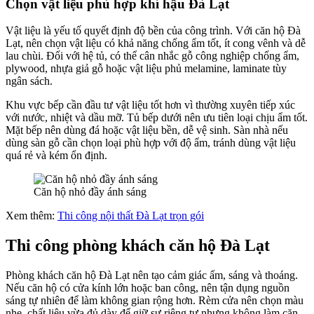
Chọn vật liệu phù hợp khí hậu Đà Lạt
Vật liệu là yếu tố quyết định độ bền của công trình. Với căn hộ Đà
Lạt, nên chọn vật liệu có khả năng chống ẩm tốt, ít cong vênh và dễ
lau chùi. Đối với hệ tủ, có thể cân nhắc gỗ công nghiệp chống ẩm,
plywood, nhựa giả gỗ hoặc vật liệu phủ melamine, laminate tùy
ngân sách.
Khu vực bếp cần đầu tư vật liệu tốt hơn vì thường xuyên tiếp xúc
với nước, nhiệt và dầu mỡ. Tủ bếp dưới nên ưu tiên loại chịu ẩm tốt.
Mặt bếp nên dùng đá hoặc vật liệu bền, dễ vệ sinh. Sàn nhà nếu
dùng sàn gỗ cần chọn loại phù hợp với độ ẩm, tránh dùng vật liệu
quá rẻ và kém ổn định.
Căn hộ nhỏ đầy ánh sáng
Xem thêm:
Thi công nội thất Đà Lạt trọn gói
Thi công phòng khách căn hộ Đà Lạt
Phòng khách căn hộ Đà Lạt nên tạo cảm giác ấm, sáng và thoáng.
Nếu căn hộ có cửa kính lớn hoặc ban công, nên tận dụng nguồn
sáng tự nhiên để làm không gian rộng hơn. Rèm cửa nên chọn màu
nhẹ, chất liệu vừa đủ dày để giữ sự riêng tư nhưng không làm căn