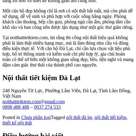
sáng tốt hơn và thiết kế không gian ấm cúng hơn.
Một căn hộ đẹp không chỉ là nơi có nội thất bắt mắt, mà còn phải dễ
sử dụng, dễ vệ sinh và phù hợp với cuộc sống hằng ngày. Phòng
khách cần thoáng, bếp cần gọn, phòng ngủ cần ấm, phòng tắm cần
khô ráo và ban công nên được tận dụng như một góc thư giãn riêng.
Tại noithattietkiem.com, tin rằng thi công nội thất hiệu quả không
phải là làm thật nhiều hạng mục, mà là làm đúng nhu cầu và đúng
điều kiện thực tế. Với căn hộ Đà Lạt, chỉ cần lựa chọn vật liệu phù
hợp, bố trí thông minh và kiểm soát chi phí hợp lý, gia chủ hoàn
toàn có thể sở hữu một không gian sống đẹp, bền, tiện nghi và mang
đậm cảm giác thư thái của thành phố cao nguyên.
Nội thất tiết kiệm Đà Lạt
248 Nguyên Từ Lực, Phường Lâm Viên, Đà Lạt, Tỉnh Lâm Đồng,
Việt Nam
noithattietkiem.com@gmail.com
0898 488 488
–
0937 274 533
Posted in
Chưa phân loại
Tagged
nội thất đà lạt
,
nội thất tiết kiệm
,
thiết kế nội thất
Điều hướng bài viết