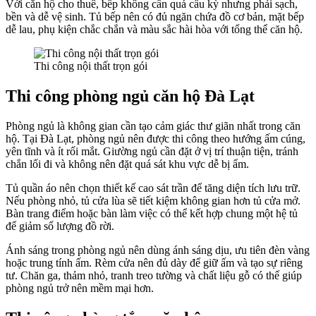
Với căn hộ cho thuê, bếp không cần quá cầu kỳ nhưng phải sạch,
bền và dễ vệ sinh. Tủ bếp nên có đủ ngăn chứa đồ cơ bản, mặt bếp
dễ lau, phụ kiện chắc chắn và màu sắc hài hòa với tổng thể căn hộ.
Thi công nội thất trọn gói
Thi công phòng ngủ căn hộ Đà Lạt
Phòng ngủ là không gian cần tạo cảm giác thư giãn nhất trong căn
hộ. Tại Đà Lạt, phòng ngủ nên được thi công theo hướng ấm cúng,
yên tĩnh và ít rối mắt. Giường ngủ cần đặt ở vị trí thuận tiện, tránh
chắn lối đi và không nên đặt quá sát khu vực dễ bị ẩm.
Tủ quần áo nên chọn thiết kế cao sát trần để tăng diện tích lưu trữ.
Nếu phòng nhỏ, tủ cửa lùa sẽ tiết kiệm không gian hơn tủ cửa mở.
Bàn trang điểm hoặc bàn làm việc có thể kết hợp chung một hệ tủ
để giảm số lượng đồ rời.
Ánh sáng trong phòng ngủ nên dùng ánh sáng dịu, ưu tiên đèn vàng
hoặc trung tính ấm. Rèm cửa nên đủ dày để giữ ấm và tạo sự riêng
tư. Chăn ga, thảm nhỏ, tranh treo tường và chất liệu gỗ có thể giúp
phòng ngủ trở nên mềm mại hơn.