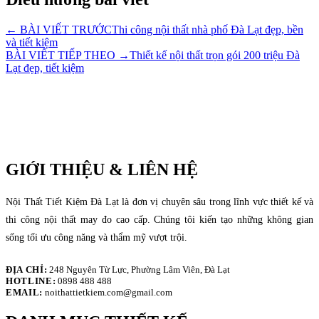
← BÀI VIẾT TRƯỚC
Thi công nội thất nhà phố Đà Lạt đẹp, bền
và tiết kiệm
BÀI VIẾT TIẾP THEO →
Thiết kế nội thất trọn gói 200 triệu Đà
Lạt đẹp, tiết kiệm
GIỚI THIỆU & LIÊN HỆ
Nội Thất Tiết Kiệm Đà Lạt là đơn vị chuyên sâu trong lĩnh vực thiết kế và
thi công nội thất may đo cao cấp. Chúng tôi kiến tạo những không gian
sống tối ưu công năng và thẩm mỹ vượt trội.
ĐỊA CHỈ:
248 Nguyên Từ Lực, Phường Lâm Viên, Đà Lạt
HOTLINE:
0898 488 488
EMAIL:
noithattietkiem.com@gmail.com