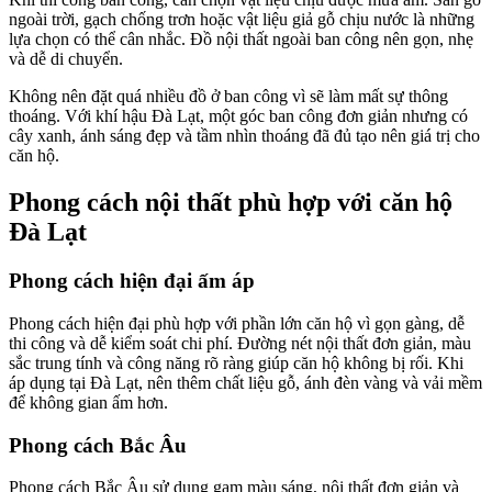
ngoài trời, gạch chống trơn hoặc vật liệu giả gỗ chịu nước là những
lựa chọn có thể cân nhắc. Đồ nội thất ngoài ban công nên gọn, nhẹ
và dễ di chuyển.
Không nên đặt quá nhiều đồ ở ban công vì sẽ làm mất sự thông
thoáng. Với khí hậu Đà Lạt, một góc ban công đơn giản nhưng có
cây xanh, ánh sáng đẹp và tầm nhìn thoáng đã đủ tạo nên giá trị cho
căn hộ.
Phong cách nội thất phù hợp với căn hộ
Đà Lạt
Phong cách hiện đại ấm áp
Phong cách hiện đại phù hợp với phần lớn căn hộ vì gọn gàng, dễ
thi công và dễ kiểm soát chi phí. Đường nét nội thất đơn giản, màu
sắc trung tính và công năng rõ ràng giúp căn hộ không bị rối. Khi
áp dụng tại Đà Lạt, nên thêm chất liệu gỗ, ánh đèn vàng và vải mềm
để không gian ấm hơn.
Phong cách Bắc Âu
Phong cách Bắc Âu sử dụng gam màu sáng, nội thất đơn giản và