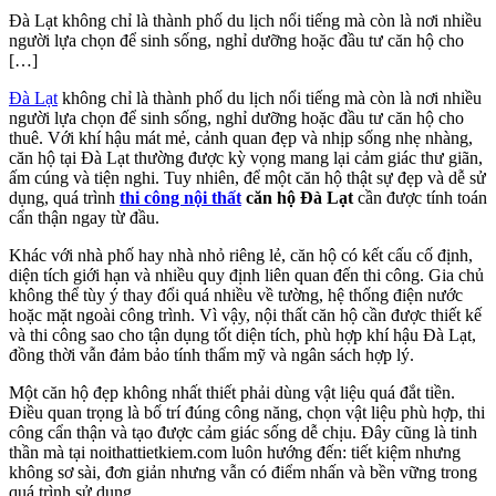
Đà Lạt không chỉ là thành phố du lịch nổi tiếng mà còn là nơi nhiều
người lựa chọn để sinh sống, nghỉ dưỡng hoặc đầu tư căn hộ cho
[…]
Đà Lạt
không chỉ là thành phố du lịch nổi tiếng mà còn là nơi nhiều
người lựa chọn để sinh sống, nghỉ dưỡng hoặc đầu tư căn hộ cho
thuê. Với khí hậu mát mẻ, cảnh quan đẹp và nhịp sống nhẹ nhàng,
căn hộ tại Đà Lạt thường được kỳ vọng mang lại cảm giác thư giãn,
ấm cúng và tiện nghi. Tuy nhiên, để một căn hộ thật sự đẹp và dễ sử
dụng, quá trình
thi công nội thất
căn hộ Đà Lạt
cần được tính toán
cẩn thận ngay từ đầu.
Khác với nhà phố hay nhà nhỏ riêng lẻ, căn hộ có kết cấu cố định,
diện tích giới hạn và nhiều quy định liên quan đến thi công. Gia chủ
không thể tùy ý thay đổi quá nhiều về tường, hệ thống điện nước
hoặc mặt ngoài công trình. Vì vậy, nội thất căn hộ cần được thiết kế
và thi công sao cho tận dụng tốt diện tích, phù hợp khí hậu Đà Lạt,
đồng thời vẫn đảm bảo tính thẩm mỹ và ngân sách hợp lý.
Một căn hộ đẹp không nhất thiết phải dùng vật liệu quá đắt tiền.
Điều quan trọng là bố trí đúng công năng, chọn vật liệu phù hợp, thi
công cẩn thận và tạo được cảm giác sống dễ chịu. Đây cũng là tinh
thần mà tại noithattietkiem.com luôn hướng đến: tiết kiệm nhưng
không sơ sài, đơn giản nhưng vẫn có điểm nhấn và bền vững trong
quá trình sử dụng.