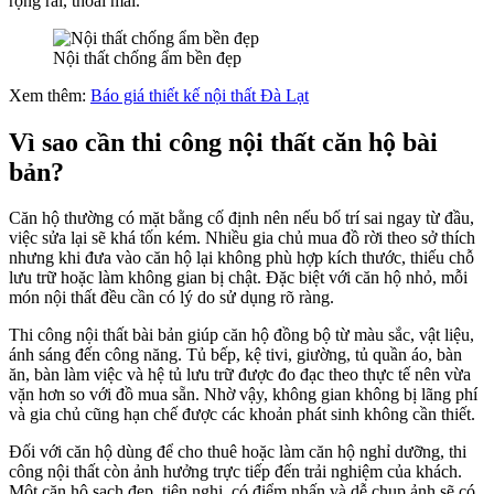
rộng rãi, thoải mái.
Nội thất chống ẩm bền đẹp
Xem thêm:
Báo giá thiết kế nội thất Đà Lạt
Vì sao cần thi công nội thất căn hộ bài
bản?
Căn hộ thường có mặt bằng cố định nên nếu bố trí sai ngay từ đầu,
việc sửa lại sẽ khá tốn kém. Nhiều gia chủ mua đồ rời theo sở thích
nhưng khi đưa vào căn hộ lại không phù hợp kích thước, thiếu chỗ
lưu trữ hoặc làm không gian bị chật. Đặc biệt với căn hộ nhỏ, mỗi
món nội thất đều cần có lý do sử dụng rõ ràng.
Thi công nội thất bài bản giúp căn hộ đồng bộ từ màu sắc, vật liệu,
ánh sáng đến công năng. Tủ bếp, kệ tivi, giường, tủ quần áo, bàn
ăn, bàn làm việc và hệ tủ lưu trữ được đo đạc theo thực tế nên vừa
vặn hơn so với đồ mua sẵn. Nhờ vậy, không gian không bị lãng phí
và gia chủ cũng hạn chế được các khoản phát sinh không cần thiết.
Đối với căn hộ dùng để cho thuê hoặc làm căn hộ nghỉ dưỡng, thi
công nội thất còn ảnh hưởng trực tiếp đến trải nghiệm của khách.
Một căn hộ sạch đẹp, tiện nghi, có điểm nhấn và dễ chụp ảnh sẽ có