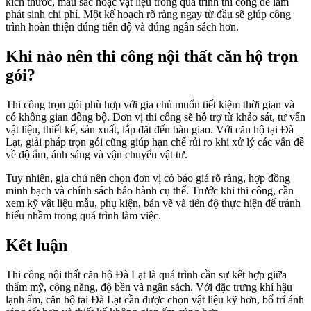
kích thước, màu sắc hoặc vật liệu trong quá trình thi công dễ làm
phát sinh chi phí. Một kế hoạch rõ ràng ngay từ đầu sẽ giúp công
trình hoàn thiện đúng tiến độ và đúng ngân sách hơn.
Khi nào nên thi công nội thất căn hộ trọn
gói?
Thi công trọn gói phù hợp với gia chủ muốn tiết kiệm thời gian và
có không gian đồng bộ. Đơn vị thi công sẽ hỗ trợ từ khảo sát, tư vấn
vật liệu, thiết kế, sản xuất, lắp đặt đến bàn giao. Với căn hộ tại Đà
Lạt, giải pháp trọn gói cũng giúp hạn chế rủi ro khi xử lý các vấn đề
về độ ẩm, ánh sáng và vận chuyển vật tư.
Tuy nhiên, gia chủ nên chọn đơn vị có báo giá rõ ràng, hợp đồng
minh bạch và chính sách bảo hành cụ thể. Trước khi thi công, cần
xem kỹ vật liệu mẫu, phụ kiện, bản vẽ và tiến độ thực hiện để tránh
hiểu nhầm trong quá trình làm việc.
Kết luận
Thi công nội thất căn hộ Đà Lạt là quá trình cần sự kết hợp giữa
thẩm mỹ, công năng, độ bền và ngân sách. Với đặc trưng khí hậu
lạnh ẩm, căn hộ tại Đà Lạt cần được chọn vật liệu kỹ hơn, bố trí ánh