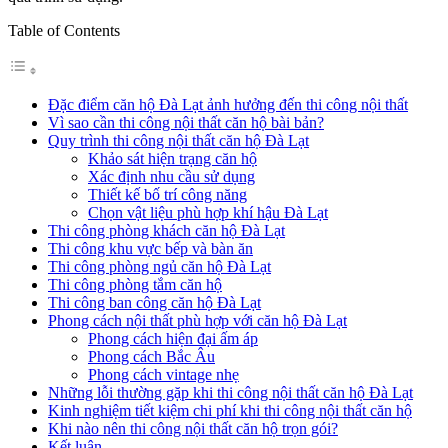
Table of Contents
Đặc điểm căn hộ Đà Lạt ảnh hưởng đến thi công nội thất
Vì sao cần thi công nội thất căn hộ bài bản?
Quy trình thi công nội thất căn hộ Đà Lạt
Khảo sát hiện trạng căn hộ
Xác định nhu cầu sử dụng
Thiết kế bố trí công năng
Chọn vật liệu phù hợp khí hậu Đà Lạt
Thi công phòng khách căn hộ Đà Lạt
Thi công khu vực bếp và bàn ăn
Thi công phòng ngủ căn hộ Đà Lạt
Thi công phòng tắm căn hộ
Thi công ban công căn hộ Đà Lạt
Phong cách nội thất phù hợp với căn hộ Đà Lạt
Phong cách hiện đại ấm áp
Phong cách Bắc Âu
Phong cách vintage nhẹ
Những lỗi thường gặp khi thi công nội thất căn hộ Đà Lạt
Kinh nghiệm tiết kiệm chi phí khi thi công nội thất căn hộ
Khi nào nên thi công nội thất căn hộ trọn gói?
Kết luận