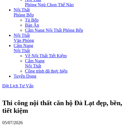
Phòng Ngủ Chọn Thế Nào
Nội Thất
Phòng Bếp
Tủ Bếp
Bàn Ăn
Cẩm Nang Nội Thất Phòng Bếp
Nội Thất
Văn Phòng
Cẩm Nang
Nội Thất
Về Nội Thất Tiết Kiệm
Cẩm Nang
Nội Thất
Công trình đã thực hiện
Tuyển Dụng
Đặt Lịch Tư Vấn
Thi công nội thất căn hộ Đà Lạt đẹp, bền,
tiết kiệm
05/07/2026