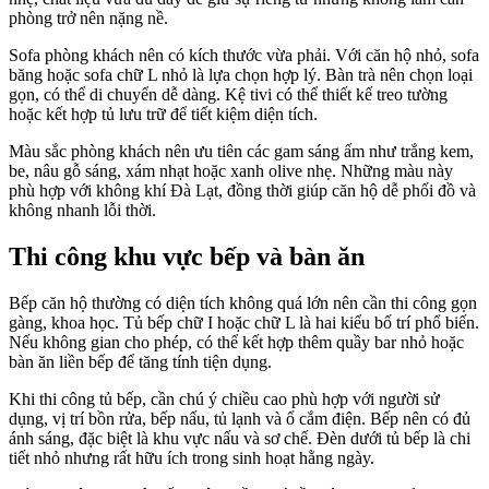
phòng trở nên nặng nề.
Sofa phòng khách nên có kích thước vừa phải. Với căn hộ nhỏ, sofa
băng hoặc sofa chữ L nhỏ là lựa chọn hợp lý. Bàn trà nên chọn loại
gọn, có thể di chuyển dễ dàng. Kệ tivi có thể thiết kế treo tường
hoặc kết hợp tủ lưu trữ để tiết kiệm diện tích.
Màu sắc phòng khách nên ưu tiên các gam sáng ấm như trắng kem,
be, nâu gỗ sáng, xám nhạt hoặc xanh olive nhẹ. Những màu này
phù hợp với không khí Đà Lạt, đồng thời giúp căn hộ dễ phối đồ và
không nhanh lỗi thời.
Thi công khu vực bếp và bàn ăn
Bếp căn hộ thường có diện tích không quá lớn nên cần thi công gọn
gàng, khoa học. Tủ bếp chữ I hoặc chữ L là hai kiểu bố trí phổ biến.
Nếu không gian cho phép, có thể kết hợp thêm quầy bar nhỏ hoặc
bàn ăn liền bếp để tăng tính tiện dụng.
Khi thi công tủ bếp, cần chú ý chiều cao phù hợp với người sử
dụng, vị trí bồn rửa, bếp nấu, tủ lạnh và ổ cắm điện. Bếp nên có đủ
ánh sáng, đặc biệt là khu vực nấu và sơ chế. Đèn dưới tủ bếp là chi
tiết nhỏ nhưng rất hữu ích trong sinh hoạt hằng ngày.