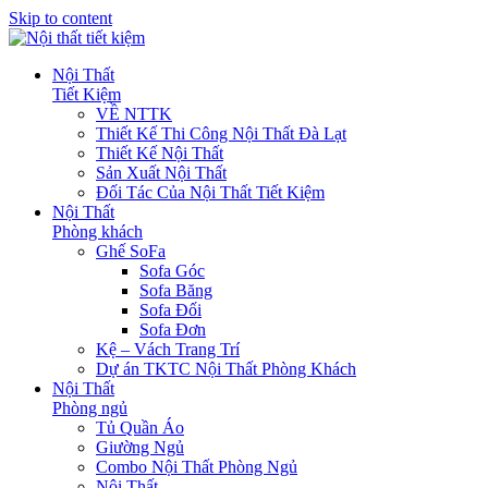
Skip to content
Nội Thất
Tiết Kiệm
VỀ NTTK
Thiết Kế Thi Công Nội Thất Đà Lạt
Thiết Kế Nội Thất
Sản Xuất Nội Thất
Đối Tác Của Nội Thất Tiết Kiệm
Nội Thất
Phòng khách
Ghế SoFa
Sofa Góc
Sofa Băng
Sofa Đối
Sofa Đơn
Kệ – Vách Trang Trí
Dự án TKTC Nội Thất Phòng Khách
Nội Thất
Phòng ngủ
Tủ Quần Áo
Giường Ngủ
Combo Nội Thất Phòng Ngủ
Nội Thất