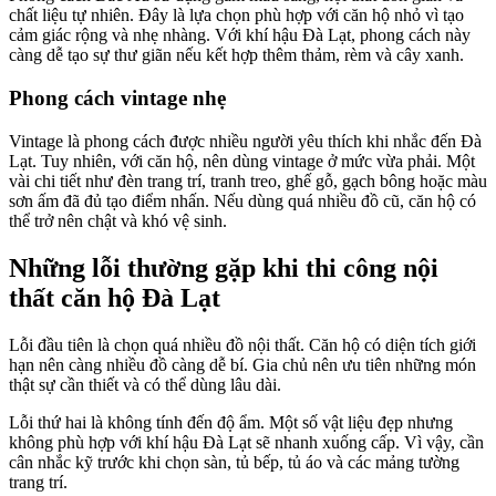
chất liệu tự nhiên. Đây là lựa chọn phù hợp với căn hộ nhỏ vì tạo
cảm giác rộng và nhẹ nhàng. Với khí hậu Đà Lạt, phong cách này
càng dễ tạo sự thư giãn nếu kết hợp thêm thảm, rèm và cây xanh.
Phong cách vintage nhẹ
Vintage là phong cách được nhiều người yêu thích khi nhắc đến Đà
Lạt. Tuy nhiên, với căn hộ, nên dùng vintage ở mức vừa phải. Một
vài chi tiết như đèn trang trí, tranh treo, ghế gỗ, gạch bông hoặc màu
sơn ấm đã đủ tạo điểm nhấn. Nếu dùng quá nhiều đồ cũ, căn hộ có
thể trở nên chật và khó vệ sinh.
Những lỗi thường gặp khi thi công nội
thất căn hộ Đà Lạt
Lỗi đầu tiên là chọn quá nhiều đồ nội thất. Căn hộ có diện tích giới
hạn nên càng nhiều đồ càng dễ bí. Gia chủ nên ưu tiên những món
thật sự cần thiết và có thể dùng lâu dài.
Lỗi thứ hai là không tính đến độ ẩm. Một số vật liệu đẹp nhưng
không phù hợp với khí hậu Đà Lạt sẽ nhanh xuống cấp. Vì vậy, cần
cân nhắc kỹ trước khi chọn sàn, tủ bếp, tủ áo và các mảng tường
trang trí.