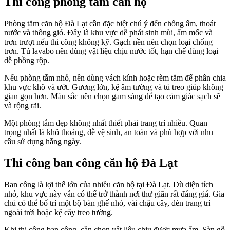
Thi công phòng tắm căn hộ
Phòng tắm căn hộ Đà Lạt cần đặc biệt chú ý đến chống ẩm, thoát
nước và thông gió. Đây là khu vực dễ phát sinh mùi, ẩm mốc và
trơn trượt nếu thi công không kỹ. Gạch nền nên chọn loại chống
trơn. Tủ lavabo nên dùng vật liệu chịu nước tốt, hạn chế dùng loại
dễ phồng rộp.
Nếu phòng tắm nhỏ, nên dùng vách kính hoặc rèm tắm để phân chia
khu vực khô và ướt. Gương lớn, kệ âm tường và tủ treo giúp không
gian gọn hơn. Màu sắc nên chọn gam sáng để tạo cảm giác sạch sẽ
và rộng rãi.
Một phòng tắm đẹp không nhất thiết phải trang trí nhiều. Quan
trọng nhất là khô thoáng, dễ vệ sinh, an toàn và phù hợp với nhu
cầu sử dụng hằng ngày.
Thi công ban công căn hộ Đà Lạt
Ban công là lợi thế lớn của nhiều căn hộ tại Đà Lạt. Dù diện tích
nhỏ, khu vực này vẫn có thể trở thành nơi thư giãn rất đáng giá. Gia
chủ có thể bố trí một bộ bàn ghế nhỏ, vài chậu cây, đèn trang trí
ngoài trời hoặc kệ cây treo tường.
Khi thi công ban công, cần chọn vật liệu chịu được mưa ẩm. Sàn gỗ