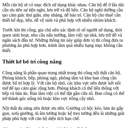
Mỗi căn hộ sẽ có mục đích sử dụng khác nhau. Căn hộ để ở lâu dài
cần ưu tiên sự tiện nghi, lưu trữ và độ bền. Căn hộ nghỉ dưỡng cần
tạo cảm giác thư giãn, nhẹ nhàng, dễ bảo trì. Căn hộ cho thuê cần
thiết kế đẹp, bền, dễ vệ sinh và phù hợp với nhiều nhóm khách.
Trước khi thi công, gia chủ nên xác định rõ số người sử dụng, thói
quen sinh hoạt, nhu cầu nấu nướng, làm việc tại nhà, lưu trữ đồ và
ngân sách đầu tư. Những thông tin này giúp đơn vị thi công đưa ra
phương án phù hợp hơn, tránh làm quá nhiều hạng mục không cần
thiết.
Thiết kế bố trí công năng
Công năng là phần quan trọng nhất trong thi công nội thất căn hộ.
Phòng khách, bếp, phòng ngủ, phòng tắm và khu ban công cần
được bố trí hợp lý. Với căn hộ nhỏ, các khu vực nên được kết nối
mở để tạo cảm giác rộng hơn. Phòng khách có thể liên thông với
bếp và bàn ăn. Bàn làm việc có thể đặt gần cửa sổ. Ban công có thể
trở thành góc uống trà hoặc khu vực trồng cây nhỏ.
Nội thất đa năng nên được ưu tiên. Giường có hộc kéo, bàn ăn gấp
gọn, sofa giường, tủ âm tường hoặc kệ treo tường đều là những giải
pháp phù hợp với căn hộ diện tích hạn chế.