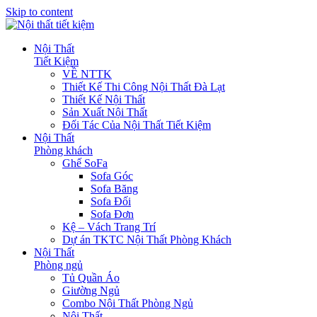
Skip to content
Nội Thất
Tiết Kiệm
VỀ NTTK
Thiết Kế Thi Công Nội Thất Đà Lạt
Thiết Kế Nội Thất
Sản Xuất Nội Thất
Đối Tác Của Nội Thất Tiết Kiệm
Nội Thất
Phòng khách
Ghế SoFa
Sofa Góc
Sofa Băng
Sofa Đối
Sofa Đơn
Kệ – Vách Trang Trí
Dự án TKTC Nội Thất Phòng Khách
Nội Thất
Phòng ngủ
Tủ Quần Áo
Giường Ngủ
Combo Nội Thất Phòng Ngủ
Nội Thất