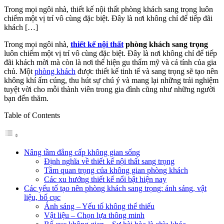
Trong mọi ngôi nhà, thiết kế nội thất phòng khách sang trọng luôn
chiếm một vị trí vô cùng đặc biệt. Đây là nơi không chỉ để tiếp đãi
khách […]
Trong mọi ngôi nhà,
thiết kế nội thất
phòng khách sang trọng
luôn chiếm một vị trí vô cùng đặc biệt. Đây là nơi không chỉ để tiếp
đãi khách mời mà còn là nơi thể hiện gu thẩm mỹ và cá tính của gia
chủ. Một
phòng khách
được thiết kế tinh tế và sang trọng sẽ tạo nên
không khí ấm cúng, thu hút sự chú ý và mang lại những trải nghiệm
tuyệt vời cho mỗi thành viên trong gia đình cũng như những người
bạn đến thăm.
Table of Contents
Nâng tầm đẳng cấp không gian sống
Định nghĩa về thiết kế nội thất sang trọng
Tầm quan trọng của không gian phòng khách
Các xu hướng thiết kế nổi bật hiện nay
Các yếu tố tạo nên phòng khách sang trọng: ánh sáng, vật
liệu, bố cục
Ánh sáng – Yếu tố không thể thiếu
Vật liệu – Chọn lựa thông minh