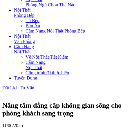
Phòng Ngủ Chọn Thế Nào
Nội Thất
Phòng Bếp
Tủ Bếp
Bàn Ăn
Cẩm Nang Nội Thất Phòng Bếp
Nội Thất
Văn Phòng
Cẩm Nang
Nội Thất
Về Nội Thất Tiết Kiệm
Cẩm Nang
Nội Thất
Công trình đã thực hiện
Tuyển Dụng
Đặt Lịch Tư Vấn
Nâng tầm đẳng cấp không gian sống cho
phòng khách sang trọng
11/06/2025