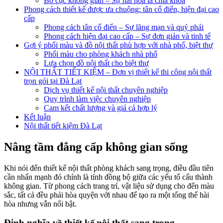
Bố cục không gian – Sự hài hòa là chìa khóa
Phong cách thiết kế được ưa chuộng: tân cổ điển, hiện đại cao
cấp
Phong cách tân cổ điển – Sự lãng mạn và quý phái
Phong cách hiện đại cao cấp – Sự đơn giản và tinh tế
Gợi ý phối màu và đồ nội thất phù hợp với nhà phố, biệt thự
Phối màu cho phòng khách nhà phố
Lựa chọn đồ nội thất cho biệt thự
NỘI THẤT TIẾT KIỆM – Đơn vị thiết kế thi công nội thất
trọn gói tại Đà Lạt
Dịch vụ thiết kế nội thất chuyên nghiệp
Quy trình làm việc chuyên nghiệp
Cam kết chất lượng và giá cả hợp lý
Kết luận
Nội thất tiết kiệm Đà Lạt
Nâng tầm đẳng cấp không gian sống
Khi nói đến thiết kế nội thất phòng khách sang trọng, điều đầu tiên
cần nhấn mạnh đó chính là tính đồng bộ giữa các yếu tố cấu thành
không gian. Từ phong cách trang trí, vật liệu sử dụng cho đến màu
sắc, tất cả đều phải hòa quyện với nhau để tạo ra một tổng thể hài
hòa nhưng vẫn nổi bật.
Định nghĩa về thiết kế nội thất sang trọng