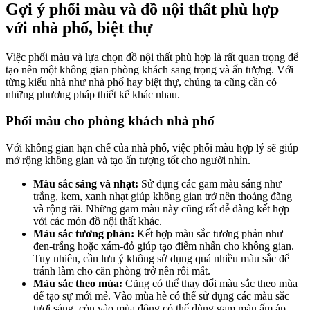
Gợi ý phối màu và đồ nội thất phù hợp
với nhà phố, biệt thự
Việc phối màu và lựa chọn đồ nội thất phù hợp là rất quan trọng để
tạo nên một không gian phòng khách sang trọng và ấn tượng. Với
từng kiểu nhà như nhà phố hay biệt thự, chúng ta cũng cần có
những phương pháp thiết kế khác nhau.
Phối màu cho phòng khách nhà phố
Với không gian hạn chế của nhà phố, việc phối màu hợp lý sẽ giúp
mở rộng không gian và tạo ấn tượng tốt cho người nhìn.
Màu sắc sáng và nhạt:
Sử dụng các gam màu sáng như
trắng, kem, xanh nhạt giúp không gian trở nên thoáng đãng
và rộng rãi. Những gam màu này cũng rất dễ dàng kết hợp
với các món đồ nội thất khác.
Màu sắc tương phản:
Kết hợp màu sắc tương phản như
đen-trắng hoặc xám-đỏ giúp tạo điểm nhấn cho không gian.
Tuy nhiên, cần lưu ý không sử dụng quá nhiều màu sắc để
tránh làm cho căn phòng trở nên rối mắt.
Màu sắc theo mùa:
Cũng có thể thay đổi màu sắc theo mùa
để tạo sự mới mẻ. Vào mùa hè có thể sử dụng các màu sắc
tươi sáng, còn vào mùa đông có thể dùng gam màu ấm áp