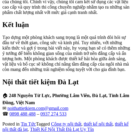
của chúng tôi. Chính vì vậy, chúng tôi cam kết sử dụng các vật liệu
cao cấp và quy trình thi công chuyên nghiệp nhằm tạo ra những sản
phẩm chất lượng nhất với mức giá cạnh tranh nhất.
Kết luận
Tạo dựng một phòng khách sang trọng là một quá trình đòi hỏi sự
đầu tư về thời gian, công sức và kinh phí. Tuy nhiên, với những
kiến thức và gợi ý trong bài viết này, hy vọng bạn sẽ có thêm những
ý tưởng để biến không gian sống của mình trở nên đẳng cấp và ấn
tượng hơn. Một phòng khách được thiết kế hài hòa giữa ánh sáng,
vật liệu và bố cục sẽ không chỉ nâng tầm đẳng cấp của ngôi nhà mà
còn mang đến những trải nghiệm sống tuyệt vời cho gia đình bạn.
Nội thất tiết kiệm Đà Lạt
🏠
248 Nguyên Từ Lực, Phường Lâm Viên, Đà Lạt, Tỉnh Lâm
Đồng, Việt Nam
✉
noithattietkiem.com@gmail.com
☎
0898 488 488
–
0937 274 533
Posted in
Tin Tức
Tagged
Công ty nội thất
,
thiết kế nội thất
,
thiết kế
nội thất đà lạt
,
Thiết Kế Nội Thất Đà Lạt Uy Tín