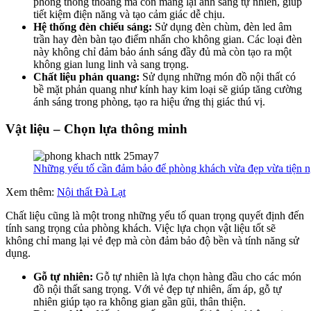
phòng thông thoáng mà còn mang lại ánh sáng tự nhiên, giúp
tiết kiệm điện năng và tạo cảm giác dễ chịu.
Hệ thống đèn chiếu sáng:
Sử dụng đèn chùm, đèn led âm
trần hay đèn bàn tạo điểm nhấn cho không gian. Các loại đèn
này không chỉ đảm bảo ánh sáng đầy đủ mà còn tạo ra một
không gian lung linh và sang trọng.
Chất liệu phản quang:
Sử dụng những món đồ nội thất có
bề mặt phản quang như kính hay kim loại sẽ giúp tăng cường
ánh sáng trong phòng, tạo ra hiệu ứng thị giác thú vị.
Vật liệu – Chọn lựa thông minh
Những yếu tố cần đảm bảo để phòng khách vừa đẹp vừa tiện n
Xem thêm:
Nội thất Đà Lạt
Chất liệu cũng là một trong những yếu tố quan trọng quyết định đến
tính sang t
rọng của phòng khách. Việc lựa chọn vật liệu tốt sẽ
không chỉ mang lại vẻ đẹp mà còn đảm bảo độ bền và tính năng sử
dụng.
Gỗ tự nhiên:
Gỗ tự nhiên là lựa chọn hàng đầu cho các món
đồ nội thất sang trọng. Với vẻ đẹp tự nhiên, ấm áp, gỗ tự
nhiên giúp tạo ra không gian gần gũi, thân thiện.