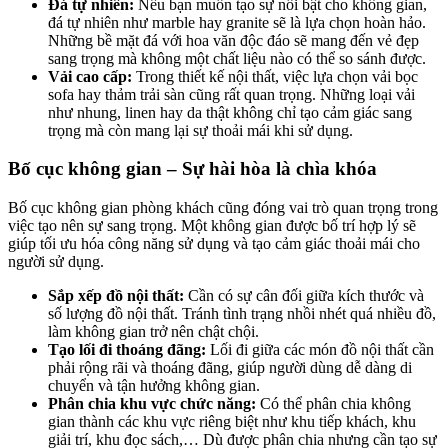
Đá tự nhiên:
Nếu bạn muốn tạo sự nổi bật cho không gian,
đá tự nhiên như marble hay granite sẽ là lựa chọn hoàn hảo.
Những bề mặt đá với hoa văn độc đáo sẽ mang đến vẻ đẹp
sang trọng mà không một chất liệu nào có thể so sánh được.
Vải cao cấp:
Trong thiết kế nội thất, việc lựa chọn vải bọc
sofa hay thảm trải sàn cũng rất quan trọng. Những loại vải
như nhung, linen hay da thật không chỉ tạo cảm giác sang
trọng mà còn mang lại sự thoải mái khi sử dụng.
Bố cục không gian – Sự hài hòa là chìa khóa
Bố cục không gian phòng khách cũng đóng vai trò quan trọng trong
việc tạo nên sự sang trọng. Một không gian được bố trí hợp lý sẽ
giúp tối ưu hóa công năng sử dụng và tạo cảm giác thoải mái cho
người sử dụng.
Sắp xếp đồ nội thất:
Cần có sự cân đối giữa kích thước và
số lượng đồ nội thất. Tránh tình trạng nhồi nhét quá nhiều đồ,
làm không gian trở nên chật chội.
Tạo lối đi thoáng đãng:
Lối đi giữa các món đồ nội thất cần
phải rộng rãi và thoáng đãng, giúp người dùng dễ dàng di
chuyển và tận hưởng không gian.
Phân chia khu vực chức năng:
Có thể phân chia không
gian thành các khu vực riêng biệt như khu tiếp khách, khu
giải trí, khu đọc sách,… Dù được phân chia nhưng cần tạo sự