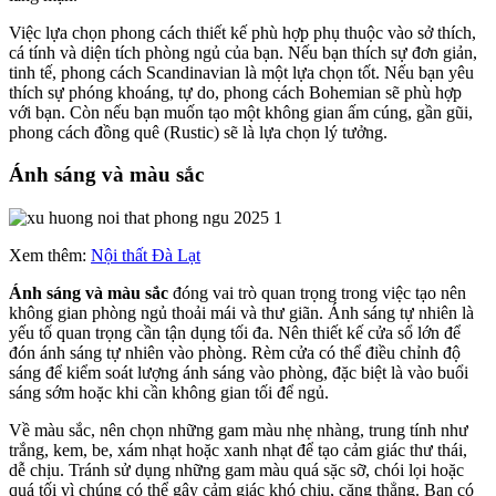
Việc lựa chọn phong cách thiết kế phù hợp phụ thuộc vào sở thích,
cá tính và diện tích phòng ngủ của bạn. Nếu bạn thích sự đơn giản,
tinh tế, phong cách Scandinavian là một lựa chọn tốt. Nếu bạn yêu
thích sự phóng khoáng, tự do, phong cách Bohemian sẽ phù hợp
với bạn. Còn nếu bạn muốn tạo một không gian ấm cúng, gần gũi,
phong cách đồng quê (Rustic) sẽ là lựa chọn lý tưởng.
Ánh sáng và màu sắc
Xem thêm:
Nội thất Đà Lạt
Ánh sáng và màu sắc
đóng vai trò quan trọng trong việc tạo nên
không gian phòng ngủ thoải mái và thư giãn. Ánh sáng tự nhiên là
yếu tố quan trọng cần tận dụng tối đa. Nên thiết kế cửa sổ lớn để
đón ánh sáng tự nhiên vào phòng. Rèm cửa có thể điều chỉnh độ
sáng để kiểm soát lượng ánh sáng vào phòng, đặc biệt là vào buổi
sáng sớm hoặc khi cần không gian tối để ngủ.
Về màu sắc, nên chọn những gam màu nhẹ nhàng, trung tính như
trắng, kem, be, xám nhạt hoặc xanh nhạt để tạo cảm giác thư thái,
dễ chịu. Tránh sử dụng những gam màu quá sặc sỡ, chói lọi hoặc
quá tối vì chúng có thể gây cảm giác khó chịu, căng thẳng. Bạn có