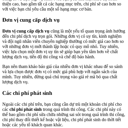
thiện cao, bao gồm tất cả các hạng mục trên, chi phí sẽ cao hơn so
với việc bạn chỉ yêu cầu một số hạng mục cơ bản.
Đơn vị cung cấp dịch vụ
Đơn vị cung cấp dịch vụ
cũng là một yếu tố quan trọng ảnh hưởng
đến chi phí dịch vụ trọn gói. Những đơn vị có uy tín, kinh nghiệm
và đội ngũ nhân viên chuyên nghiệp thường có mức giá cao hơn so
với những đơn vị mới thành lập hoặc có quy mô nhỏ. Tuy nhiên,
việc lựa chọn một đơn vị uy tín sẽ giúp bạn yên tâm hơn về chất
lượng dịch vụ, tiến độ thi công và chế độ bảo hành.
Bạn nên tham khảo báo giá của nhiều đơn vị khác nhau để so sánh
và lựa chọn được đơn vị có mức giá phù hợp với ngân sách của
mình. Tuy nhiên, đừng quá chú trọng vào giá rẻ mà bỏ qua chất
lượng dịch vụ.
Các chi phí phát sinh
Ngoài các chi phí trên, bạn cũng cần dự trù một khoản chi phí cho
các
chi phí phát sinh
trong quá trình thi công. Các chi phí này có
thể bao gồm chi phí sửa chữa những sai sót trong quá trình thi công,
chi phí thay đổi thiết kế hoặc vật liệu, chi phí phát sinh do thời tiết
hoặc các yếu tố khách quan khác.