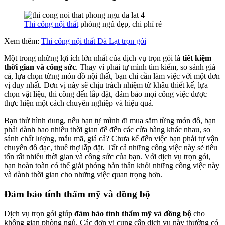
Thi công nội thất
phòng ngủ đẹp, chi phí rẻ
Xem thêm:
Thi công nội thất Đà Lạt trọn gói
Một trong những lợi ích lớn nhất của dịch vụ trọn gói là
tiết kiệm
thời gian và công sức
. Thay vì phải tự mình tìm kiếm, so sánh giá
cả, lựa chọn từng món đồ nội thất, bạn chỉ cần làm việc với một đơn
vị duy nhất. Đơn vị này sẽ chịu trách nhiệm từ khâu thiết kế, lựa
chọn vật liệu, thi công đến lắp đặt, đảm bảo mọi công việc được
thực hiện một cách chuyên nghiệp và hiệu quả.
Bạn thử hình dung, nếu bạn tự mình đi mua sắm từng món đồ, bạn
phải dành bao nhiêu thời gian để đến các cửa hàng khác nhau, so
sánh chất lượng, mẫu mã, giá cả? Chưa kể đến việc bạn phải tự vận
chuyển đồ đạc, thuê thợ lắp đặt. Tất cả những công việc này sẽ tiêu
tốn rất nhiều thời gian và công sức của bạn. Với dịch vụ trọn gói,
bạn hoàn toàn có thể giải phóng bản thân khỏi những công việc này
và dành thời gian cho những việc quan trọng hơn.
Đảm bảo tính thẩm mỹ và đồng bộ
Dịch vụ trọn gói giúp
đảm bảo tính thẩm mỹ và đồng bộ
cho
không gian phòng ngủ. Các đơn vị cung cấp dịch vụ này thường có