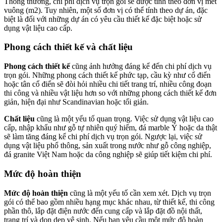
Thông thường, chi phí dịch vụ trọn gói sẽ được tính theo đơn vị mét
vuông (m2). Tuy nhiên, một số đơn vị có thể tính theo dự án, đặc
biệt là đối với những dự án có yêu cầu thiết kế đặc biệt hoặc sử
dụng vật liệu cao cấp.
Phong cách thiết kế và chất liệu
Phong cách thiết kế
cũng ảnh hưởng đáng kể đến chi phí dịch vụ
trọn gói. Những phong cách thiết kế phức tạp, cầu kỳ như cổ điển
hoặc tân cổ điển sẽ đòi hỏi nhiều chi tiết trang trí, nhiều công đoạn
thi công và nhiều vật liệu hơn so với những phong cách thiết kế đơn
giản, hiện đại như Scandinavian hoặc tối giản.
Chất liệu
cũng là một yếu tố quan trọng. Việc sử dụng vật liệu cao
cấp, nhập khẩu như gỗ tự nhiên quý hiếm, đá marble Ý hoặc da thật
sẽ làm tăng đáng kể chi phí dịch vụ trọn gói. Ngược lại, việc sử
dụng vật liệu phổ thông, sản xuất trong nước như gỗ công nghiệp,
đá granite Việt Nam hoặc da công nghiệp sẽ giúp tiết kiệm chi phí.
Mức độ hoàn thiện
Mức độ hoàn thiện
cũng là một yếu tố cần xem xét. Dịch vụ trọn
gói có thể bao gồm nhiều hạng mục khác nhau, từ thiết kế, thi công
phần thô, lắp đặt điện nước đến cung cấp và lắp đặt đồ nội thất,
trang trí và dọn dẹp vệ sinh. Nếu bạn yêu cầu một mức độ hoàn