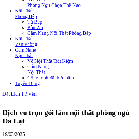
Phòng Ngủ Chọn Thế Nào
Nội Thất
Phòng Bếp
Tủ Bếp
Bàn Ăn
Cẩm Nang Nội Thất Phòng Bếp
Nội Thất
Văn Phòng
Cẩm Nang
Nội Thất
Về Nội Thất Tiết Kiệm
Cẩm Nang
Nội Thất
Công trình đã thực hiện
Tuyển Dụng
Đặt Lịch Tư Vấn
Dịch vụ trọn gói làm nội thất phòng ngủ
Đà Lạt
19/03/2025