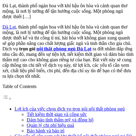
Đà Lạt, thành phố ngàn hoa với khí hậu ôn hòa và cảnh quan thơ
mộng, là nơi lý tưởng để tận hưởng cuộc sống. Một phòng ngủ
được thiết […]
Đà Lạt
, thành phố ngàn hoa với khí hậu ôn hòa và cảnh quan thơ
mộng, là nơi lý tưởng để tận hưởng cuộc sống. Một phòng ngủ
được thiết kế và thi công tỉ mỉ, hài hòa với không gian xung quanh
sẽ góp phần nâng cao chất lượng giấc ngủ và tinh thần cho gia chủ.
Dịch vụ
trọn gói
nội thất phòng ngủ Đà Lạt
ra đời nhằm đáp ứng
nhu cầu đó, mang đến sự tiện lợi, tiết kiệm thời gian và đảm bảo tính
thẩm mỹ cao cho không gian riêng tư của bạn. Bài viết này sẽ cung
cấp thông tin chi tiết về dịch vụ này, từ lợi ích, các yếu tố cần xem
xét, chất liệu phổ biến, chi phí, đến địa chỉ uy tín để bạn có thể đưa
ra lựa chọn tốt nhất.
Table of Contents
Lợi ích của việc chọn dịch vụ trọn gói nội thất phòng ngủ
Tiết kiệm thời gian và công sức
Đảm bảo tính thẩm mỹ và đồng bộ
Quản lý chi phí hiệu quả
Bảo hành và bảo trì