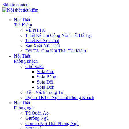
Skip to content
Nội Thất
Tiết Kiệm
VỀ NTTK
Thiết Kế Thi Công Nội Thất Đà Lạt
Thiết Kế Nội Thất
Sản Xuất Nội Thất
Đối Tác Của Nội Thất Tiết Kiệm
Nội Thất
Phòng khách
Ghế SoFa
Sofa Góc
Sofa Băng
Sofa Đối
Sofa Đơn
Kệ – Vách Trang Trí
Dự án TKTC Nội Thất Phòng Khách
Nội Thất
Phòng ngủ
Tủ Quần Áo
Giường Ngủ
Combo Nội Thất Phòng Ngủ
Nội Thất