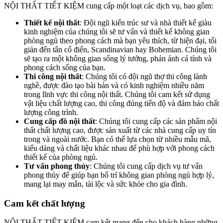
NỘI THẤT TIẾT KIỆM cung cấp một loạt các dịch vụ, bao gồm:
Thiết kế nội thất
: Đội ngũ kiến trúc sư và nhà thiết kế giàu
kinh nghiệm của chúng tôi sẽ tư vấn và thiết kế không gian
phòng ngủ theo phong cách mà bạn yêu thích, từ hiện đại, tối
giản đến tân cổ điển, Scandinavian hay Bohemian. Chúng tôi
sẽ tạo ra một không gian sống lý tưởng, phản ánh cá tính và
phong cách sống của bạn.
Thi công nội thất
: Chúng tôi có đội ngũ thợ thi công lành
nghề, được đào tạo bài bản và có kinh nghiệm nhiều năm
trong lĩnh vực thi công nội thất. Chúng tôi cam kết sử dụng
vật liệu chất lượng cao, thi công đúng tiến độ và đảm bảo chất
lượng công trình.
Cung cấp đồ nội thất
: Chúng tôi cung cấp các sản phẩm nội
thất chất lượng cao, được sản xuất từ các nhà cung cấp uy tín
trong và ngoài nước. Bạn có thể lựa chọn từ nhiều mẫu mã,
kiểu dáng và chất liệu khác nhau để phù hợp với phong cách
thiết kế của phòng ngủ.
Tư vấn phong thủy
: Chúng tôi cung cấp dịch vụ tư vấn
phong thủy để giúp bạn bố trí không gian phòng ngủ hợp lý,
mang lại may mắn, tài lộc và sức khỏe cho gia đình.
Cam kết chất lượng
NỘI THẤT TIẾT KIỆM cam kết mang đến cho khách hàng những