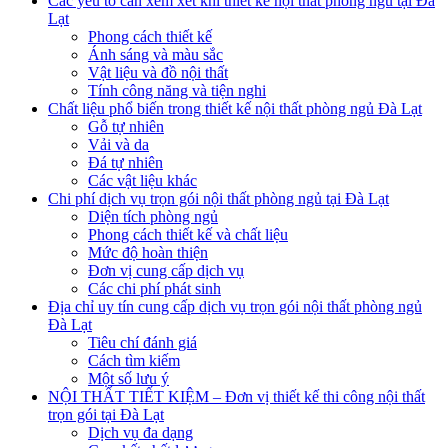
Các yếu tố cần xem xét khi thiết kế nội thất phòng ngủ tại Đà
Lạt
Phong cách thiết kế
Ánh sáng và màu sắc
Vật liệu và đồ nội thất
Tính công năng và tiện nghi
Chất liệu phổ biến trong thiết kế nội thất phòng ngủ Đà Lạt
Gỗ tự nhiên
Vải và da
Đá tự nhiên
Các vật liệu khác
Chi phí dịch vụ trọn gói nội thất phòng ngủ tại Đà Lạt
Diện tích phòng ngủ
Phong cách thiết kế và chất liệu
Mức độ hoàn thiện
Đơn vị cung cấp dịch vụ
Các chi phí phát sinh
Địa chỉ uy tín cung cấp dịch vụ trọn gói nội thất phòng ngủ
Đà Lạt
Tiêu chí đánh giá
Cách tìm kiếm
Một số lưu ý
NỘI THẤT TIẾT KIỆM – Đơn vị thiết kế thi công nội thất
trọn gói tại Đà Lạt
Dịch vụ đa dạng