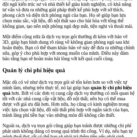
đội ngũ kiến trúc sư và nhà thiết kế giàu kinh nghiệm, có khả năng
tư vấn và đưa ra những giải pháp thiết kế phù hợp với sở thích,
phong cách và diện tích phòng ngủ của bạn. Họ sẽ giúp bạn lựa
chọn màu sắc, vật liệu, đồ nội thất sao cho hài hòa với tổng thể
không gian, tạo nên một phòng ngủ đẹp mắt, tiện nghi và thoải mái.
Một điểm cộng nữa là dịch vụ trọn gói thường đi kèm với bản vẽ
3D, giúp bạn hình dung rõ ràng về không gian phòng ngủ sau khi
hoàn thiện. Bạn có thể tham khảo bản vẽ này để đưa ra những chỉnh
sửa, góp ý cho phù hợp với mong muốn của mình. Điều này đảm
bảo rằng bạn sẽ hoàn toàn hài lòng với kết quả cuối cùng.
Quản lý chi phí hiệu quả
Mặc dù có vẻ như dịch vụ trọn gói sẽ tốn kém hơn so với việc tự
mình làm, nhưng trên thực tế, nó lại giúp bạn
quản lý chi phí hiệu
quả
hơn. Bởi vì các đơn vị cung cấp dịch vụ thường có mối quan hệ
tốt với các nhà cung cấp vật liệu, đồ nội thất, nên họ có thể mua
được với giá ưu đãi hơn. Hơn nữa, họ cũng có kinh nghiệm trong
việc lựa chọn vật liệu, đồ nội thất phù hợp với ngân sách của bạn,
tránh lãng phí tiền bạc vào những món đồ không cần thiết.
Ngoài ra, dịch vụ trọn gói cũng giúp bạn tránh được những chi phí
phát sinh không đáng có trong quá trình thi công. Ví dụ, nếu bạn tự
mình thuê thợ, rất có thể bạn sẽ phải trả thêm tiền nếu phát sinh