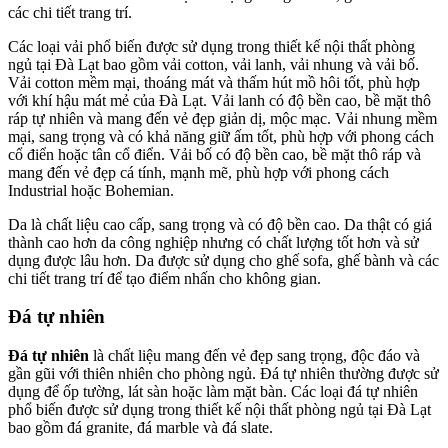
các chi tiết trang trí.
Các loại vải phổ biến được sử dụng trong thiết kế nội thất phòng
ngủ tại Đà Lạt bao gồm vải cotton, vải lanh, vải nhung và vải bố.
Vải cotton mềm mại, thoáng mát và thấm hút mồ hôi tốt, phù hợp
với khí hậu mát mẻ của Đà Lạt. Vải lanh có độ bền cao, bề mặt thô
ráp tự nhiên và mang đến vẻ đẹp giản dị, mộc mạc. Vải nhung mềm
mại, sang trọng và có khả năng giữ ấm tốt, phù hợp với phong cách
cổ điển hoặc tân cổ điển. Vải bố có độ bền cao, bề mặt thô ráp và
mang đến vẻ đẹp cá tính, mạnh mẽ, phù hợp với phong cách
Industrial hoặc Bohemian.
Da là chất liệu cao cấp, sang trọng và có độ bền cao. Da thật có giá
thành cao hơn da công nghiệp nhưng có chất lượng tốt hơn và sử
dụng được lâu hơn. Da được sử dụng cho ghế sofa, ghế bành và các
chi tiết trang trí để tạo điểm nhấn cho không gian.
Đá tự nhiên
Đá tự nhiên
là chất liệu mang đến vẻ đẹp sang trọng, độc đáo và
gần gũi với thiên nhiên cho phòng ngủ. Đá tự nhiên thường được sử
dụng để ốp tường, lát sàn hoặc làm mặt bàn. Các loại đá tự nhiên
phổ biến được sử dụng trong thiết kế nội thất phòng ngủ tại Đà Lạt
bao gồm đá granite, đá marble và đá slate.