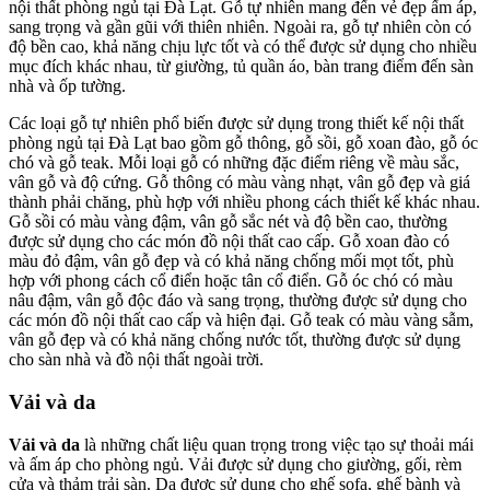
nội thất phòng ngủ tại Đà Lạt. Gỗ tự nhiên mang đến vẻ đẹp ấm áp,
sang trọng và gần gũi với thiên nhiên. Ngoài ra, gỗ tự nhiên còn có
độ bền cao, khả năng chịu lực tốt và có thể được sử dụng cho nhiều
mục đích khác nhau, từ giường, tủ quần áo, bàn trang điểm đến sàn
nhà và ốp tường.
Các loại gỗ tự nhiên phổ biến được sử dụng trong thiết kế nội thất
phòng ngủ tại Đà Lạt bao gồm gỗ thông, gỗ sồi, gỗ xoan đào, gỗ óc
chó và gỗ teak. Mỗi loại gỗ có những đặc điểm riêng về màu sắc,
vân gỗ và độ cứng. Gỗ thông có màu vàng nhạt, vân gỗ đẹp và giá
thành phải chăng, phù hợp với nhiều phong cách thiết kế khác nhau.
Gỗ sồi có màu vàng đậm, vân gỗ sắc nét và độ bền cao, thường
được sử dụng cho các món đồ nội thất cao cấp. Gỗ xoan đào có
màu đỏ đậm, vân gỗ đẹp và có khả năng chống mối mọt tốt, phù
hợp với phong cách cổ điển hoặc tân cổ điển. Gỗ óc chó có màu
nâu đậm, vân gỗ độc đáo và sang trọng, thường được sử dụng cho
các món đồ nội thất cao cấp và hiện đại. Gỗ teak có màu vàng sẫm,
vân gỗ đẹp và có khả năng chống nước tốt, thường được sử dụng
cho sàn nhà và đồ nội thất ngoài trời.
Vải và da
Vải và da
là những chất liệu quan trọng trong việc tạo sự thoải mái
và ấm áp cho phòng ngủ. Vải được sử dụng cho giường, gối, rèm
cửa và thảm trải sàn. Da được sử dụng cho ghế sofa, ghế bành và