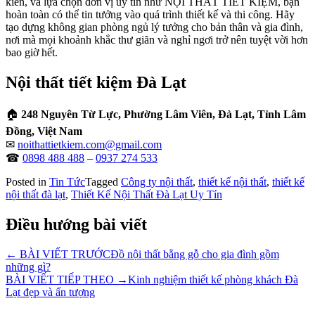
kiến, và lựa chọn đơn vị uy tín như NỘI THẤT TIẾT KIỆM, bạn
hoàn toàn có thể tin tưởng vào quá trình thiết kế và thi công. Hãy
tạo dựng không gian phòng ngủ lý tưởng cho bản thân và gia đình,
nơi mà mọi khoảnh khắc thư giãn và nghỉ ngơi trở nên tuyệt vời hơn
bao giờ hết.
Nội thất tiết kiệm Đà Lạt
🏠
248 Nguyên Từ Lực, Phường Lâm Viên, Đà Lạt, Tỉnh Lâm
Đồng, Việt Nam
✉
noithattietkiem.com@gmail.com
☎
0898 488 488
–
0937 274 533
Posted in
Tin Tức
Tagged
Công ty nội thất
,
thiết kế nội thất
,
thiết kế
nội thất đà lạt
,
Thiết Kế Nội Thất Đà Lạt Uy Tín
Điều hướng bài viết
← BÀI VIẾT TRƯỚC
Đồ nội thất bằng gỗ cho gia đình gồm
những gì?
BÀI VIẾT TIẾP THEO →
Kinh nghiệm thiết kế phòng khách Đà
Lạt đẹp và ấn tượng