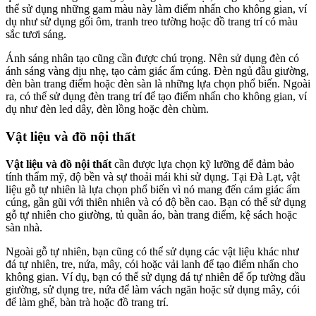
thể sử dụng những gam màu này làm điểm nhấn cho không gian, ví
dụ như sử dụng gối ôm, tranh treo tường hoặc đồ trang trí có màu
sắc tươi sáng.
Ánh sáng nhân tạo cũng cần được chú trọng. Nên sử dụng đèn có
ánh sáng vàng dịu nhẹ, tạo cảm giác ấm cúng. Đèn ngủ đầu giường,
đèn bàn trang điểm hoặc đèn sàn là những lựa chọn phổ biến. Ngoài
ra, có thể sử dụng đèn trang trí để tạo điểm nhấn cho không gian, ví
dụ như đèn led dây, đèn lồng hoặc đèn chùm.
Vật liệu và đồ nội thất
Vật liệu và đồ nội thất
cần được lựa chọn kỹ lưỡng để đảm bảo
tính thẩm mỹ, độ bền và sự thoải mái khi sử dụng. Tại Đà Lạt, vật
liệu gỗ tự nhiên là lựa chọn phổ biến vì nó mang đến cảm giác ấm
cúng, gần gũi với thiên nhiên và có độ bền cao. Bạn có thể sử dụng
gỗ tự nhiên cho giường, tủ quần áo, bàn trang điểm, kệ sách hoặc
sàn nhà.
Ngoài gỗ tự nhiên, bạn cũng có thể sử dụng các vật liệu khác như
đá tự nhiên, tre, nứa, mây, cói hoặc vải lanh để tạo điểm nhấn cho
không gian. Ví dụ, bạn có thể sử dụng đá tự nhiên để ốp tường đầu
giường, sử dụng tre, nứa để làm vách ngăn hoặc sử dụng mây, cói
để làm ghế, bàn trà hoặc đồ trang trí.