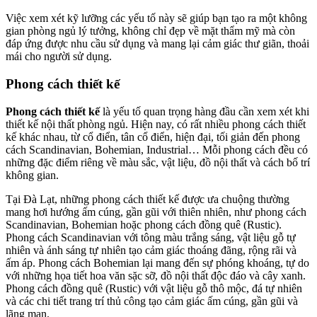
Việc xem xét kỹ lưỡng các yếu tố này sẽ giúp bạn tạo ra một không
gian phòng ngủ lý tưởng, không chỉ đẹp về mặt thẩm mỹ mà còn
đáp ứng được nhu cầu sử dụng và mang lại cảm giác thư giãn, thoải
mái cho người sử dụng.
Phong cách thiết kế
Phong cách thiết kế
là yếu tố quan trọng hàng đầu cần xem xét khi
thiết kế nội thất phòng ngủ. Hiện nay, có rất nhiều phong cách thiết
kế khác nhau, từ cổ điển, tân cổ điển, hiện đại, tối giản đến phong
cách Scandinavian, Bohemian, Industrial… Mỗi phong cách đều có
những đặc điểm riêng về màu sắc, vật liệu, đồ nội thất và cách bố trí
không gian.
Tại Đà Lạt, những phong cách thiết kế được ưa chuộng thường
mang hơi hướng ấm cúng, gần gũi với thiên nhiên, như phong cách
Scandinavian, Bohemian hoặc phong cách đồng quê (Rustic).
Phong cách Scandinavian với tông màu trắng sáng, vật liệu gỗ tự
nhiên và ánh sáng tự nhiên tạo cảm giác thoáng đãng, rộng rãi và
ấm áp. Phong cách Bohemian lại mang đến sự phóng khoáng, tự do
với những họa tiết hoa văn sặc sỡ, đồ nội thất độc đáo và cây xanh.
Phong cách đồng quê (Rustic) với vật liệu gỗ thô mộc, đá tự nhiên
và các chi tiết trang trí thủ công tạo cảm giác ấm cúng, gần gũi và
lãng mạn.