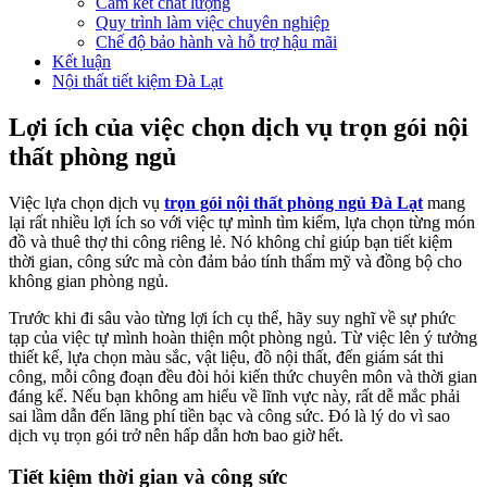
Cam kết chất lượng
Quy trình làm việc chuyên nghiệp
Chế độ bảo hành và hỗ trợ hậu mãi
Kết luận
Nội thất tiết kiệm Đà Lạt
Lợi ích của việc chọn dịch vụ trọn gói nội
thất phòng ngủ
Việc lựa chọn dịch vụ
trọn gói nội thất phòng ngủ Đà Lạt
mang
lại rất nhiều lợi ích so với việc tự mình tìm kiếm, lựa chọn từng món
đồ và thuê thợ thi công riêng lẻ. Nó không chỉ giúp bạn tiết kiệm
thời gian, công sức mà còn đảm bảo tính thẩm mỹ và đồng bộ cho
không gian phòng ngủ.
Trước khi đi sâu vào từng lợi ích cụ thể, hãy suy nghĩ về sự phức
tạp của việc tự mình hoàn thiện một phòng ngủ. Từ việc lên ý tưởng
thiết kế, lựa chọn màu sắc, vật liệu, đồ nội thất, đến giám sát thi
công, mỗi công đoạn đều đòi hỏi kiến thức chuyên môn và thời gian
đáng kể. Nếu bạn không am hiểu về lĩnh vực này, rất dễ mắc phải
sai lầm dẫn đến lãng phí tiền bạc và công sức. Đó là lý do vì sao
dịch vụ trọn gói trở nên hấp dẫn hơn bao giờ hết.
Tiết kiệm thời gian và công sức