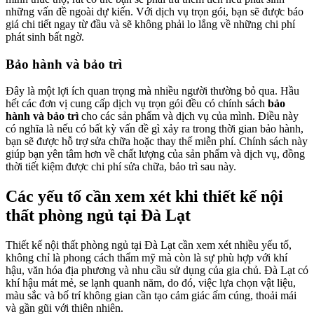
những vấn đề ngoài dự kiến. Với dịch vụ trọn gói, bạn sẽ được báo
giá chi tiết ngay từ đầu và sẽ không phải lo lắng về những chi phí
phát sinh bất ngờ.
Bảo hành và bảo trì
Đây là một lợi ích quan trọng mà nhiều người thường bỏ qua. Hầu
hết các đơn vị cung cấp dịch vụ trọn gói đều có chính sách
bảo
hành và bảo trì
cho các sản phẩm và dịch vụ của mình. Điều này
có nghĩa là nếu có bất kỳ vấn đề gì xảy ra trong thời gian bảo hành,
bạn sẽ được hỗ trợ sửa chữa hoặc thay thế miễn phí. Chính sách này
giúp bạn yên tâm hơn về chất lượng của sản phẩm và dịch vụ, đồng
thời tiết kiệm được chi phí sửa chữa, bảo trì sau này.
Các yếu tố cần xem xét khi thiết kế nội
thất phòng ngủ tại Đà Lạt
Thiết kế nội thất phòng ngủ tại Đà Lạt cần xem xét nhiều yếu tố,
không chỉ là phong cách thẩm mỹ mà còn là sự phù hợp với khí
hậu, văn hóa địa phương và nhu cầu sử dụng của gia chủ. Đà Lạt có
khí hậu mát mẻ, se lạnh quanh năm, do đó, việc lựa chọn vật liệu,
màu sắc và bố trí không gian cần tạo cảm giác ấm cúng, thoải mái
và gần gũi với thiên nhiên.