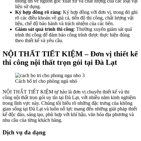
thông tin về nguồn gốc xuất xứ và chất lượng của các loại vật
liệu sử dụng.
Ký hợp đồng rõ ràng
: Ký hợp đồng với đơn vị, trong đó ghi
rõ các điều khoản về giá cả, tiến độ thi công, chất lượng vật
liệu, chế độ bảo hành và trách nhiệm của các bên.
Giám sát quá trình thi công
: Thường xuyên giám sát quá
trình thi công để đảm bảo công trình được thực hiện đúng
theo thiết kế và yêu cầu.
NỘI THẤT TIẾT KIỆM – Đơn vị thiết kế
thi công nội thất trọn gói tại Đà Lạt
Cách bố trí cho phòng ngủ nhỏ
NỘI THẤT TIẾT KIỆM tự hào là đơn vị chuyên thiết kế và thi
công nội thất trọn gói uy tín tại Đà Lạt, với nhiều năm kinh nghiệm
trong lĩnh vực này. Chúng tôi hiểu rõ những đặc trưng của không
gian sống tại Đà Lạt và luôn nỗ lực mang đến những giải pháp thiết
kế độc đáo, sáng tạo, phù hợp với khí hậu, văn hóa địa phương và
nhu cầu của từng khách hàng.
Dịch vụ đa dạng