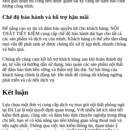
Mỗi giai đoạn thi công đều được giám sát kỹ càng để đảm bảo chất
lượng công trình.
Chế độ bảo hành và hỗ trợ hậu mãi
Để nâng cao uy tín và đảm bảo quyền lợi cho khách hàng, NỘI
THẤT TIẾT KIỆM cung cấp chế độ bảo hành dài hạn cho tất cả
các sản phẩm và dịch vụ của mình. Khách hàng có thể yên tâm rằng
mọi vấn đề phát sinh sẽ được chúng tôi xử lý kịp thời, nhanh chóng
và hiệu quả.
Chúng tôi cũng cam kết hỗ trợ khách hàng sau khi hoàn thành dự
án, tư vấn và hướng dẫn sử dụng, bảo quản các sản phẩm nội thất
để đảm bảo tính bền vững và thẩm mỹ lâu dài. Sự hài lòng của
khách hàng chính là động lực lớn nhất để chúng tôi không ngừng
phát triển và cải tiến dịch vụ.
Kết luận
Lựa chọn một đơn vị cung cấp dịch vụ trọn gói nội thất phòng ngủ
tại Đà Lạt là một quyết định quan trọng. Với nhiều lợi ích như tiết
kiệm thời gian, công sức và đảm bảo tính chuyên nghiệp trong từng
chi tiết, bạn sẽ có khả năng tạo nên không gian sống thoải mái và
tiện nghi nhất. Thông qua việc tìm kiếm thông tin, tham khảo ý