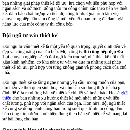
bạn những giải pháp thiết kế tối ưu, lựa chọn vật liệu phù hợp với
ngân sách và sở thích, đồng thời thi công chính xác theo bản vẽ thiết
kế, đảm bảo chất lượng và tiến độ công trình. Quá trình làm việc
chuyên nghiệp, tận tâm cũng là một yếu tố quan trọng để đánh giá
năng lực của một công ty thi công bếp.
Đội ngũ tư vấn thiết kế
Đội ngũ tư vấn thiết kế là một yếu tố quan trọng, quyết định đến vẻ
đẹp và công năng của căn bếp. Một công ty
thi công bếp đẹp Đà
Lạt
chuyên nghiệp sẽ có đội ngũ kiến trúc sư, nhà thiết kế nội thất
giàu kinh nghiệm, có khả năng tư vấn và đưa ra những giải pháp
thiết kế tối ưu, phù hợp với từng không gian và phong cách của chủ
nhà.
Đội ngũ thiết kế sẽ lắng nghe những yêu cầu, mong muốn của bạn,
tìm hiểu về thói quen sinh hoạt và nhu cầu sử dụng thực tế của gia
đình để đưa ra những bản vẽ thiết kế chi tiết và hoàn hảo. Họ sẽ
giới
thiệu
cho bạn những xu hướng thiết kế mới nhất, những vật liệu
chất lượng, phù hợp với ngân sách của bạn. Hơn nữa, đội ngũ thiết
kế cũng sẽ đồng hành cùng bạn trong suốt quá trình thi công, đảm
bảo công trình được thực hiện đúng theo bản vẽ thiết kế và mang lại
sự hài lòng cho bạn.