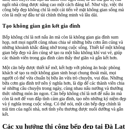
ngôi nhà cũng được nâng cao một cách đáng kể. Như vậy, việc thi
công bếp đẹp không chỉ là một cải tiến về mặt không gian sống mà
còn là một sự đầu tư tài chính thông minh và lâu dài.
Tạo không gian gắn kết gia đình
Bếp không chỉ là nơi nấu ăn mà còn là không gian gia đình sum
họp, nơi mọi người cùng nhau chia sẻ những bữa cơm ấm cúng và
những khoảnh khắc đáng nhớ trong cuộc sống. Thiết kế một không
gian bếp đẹp và ấm cúng sẽ tạo ra một bầu không khí vui vẻ, giúp
các thành viên trong gia đình cảm thấy thư giãn và gắn kết hơn.
Một căn bếp được thiết kế mở, kết hợp với phòng ăn hoặc phòng
khách sẽ tạo ra một không gian sinh hoạt chung thoải mái, mọi
người có thể vừa chuẩn bị bữa ăn vừa trò chuyện, vui đùa. Những
bữa cơm gia đình trở nên ý nghĩa hơn, là dịp để các thành viên chia
sẻ những câu chuyện trong ngày, cùng nhau nấu nướng và thưởng
thức những món ăn ngon. Căn bếp không chỉ là nơi để nấu ăn mà
còn là nơi để vun đắp tình cảm gia đình, tạo nên những kỷ niệm đẹp
và ý nghĩa trong cuộc sống. Có thể nói, một căn bếp đẹp chính là
trái tim của ngôi nhà, nơi tình yêu thương được nuôi dưỡng và gắn
kết.
Các xu hướng thi công bếp đẹp tại Đà Lạt