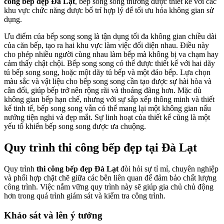
công bếp đẹp Đà Lạt
, bếp song song thường được thiết kế với các
khu vực chức năng được bố trí hợp lý để tối ưu hóa không gian sử
dụng.
Ưu điểm của bếp song song là tận dụng tối đa không gian chiều dài
của căn bếp, tạo ra hai khu vực làm việc đối diện nhau. Điều này
cho phép nhiều người cùng nhau làm bếp mà không bị va chạm hay
cảm thấy chật chội. Bếp song song có thể được thiết kế với hai dãy
tủ bếp song song, hoặc một dãy tủ bếp và một đảo bếp. Lựa chọn
màu sắc và vật liệu cho bếp song song cần tạo được sự hài hòa và
cân đối, giúp bếp trở nên rộng rãi và thoáng đãng hơn. Mặc dù
không gian bếp hạn chế, nhưng với sự sắp xếp thông minh và thiết
kế tinh tế, bếp song song vẫn có thể mang lại một không gian nấu
nướng tiện nghi và đẹp mắt. Sự linh hoạt của thiết kế cũng là một
yếu tố khiến bếp song song được ưa chuộng.
Quy trình thi công bếp đẹp tại Đà Lạt
Quy trình
thi công bếp đẹp Đà Lạt
đòi hỏi sự tỉ mỉ, chuyên nghiệp
và phối hợp chặt chẽ giữa các bên liên quan để đảm bảo chất lượng
công trình. Việc nắm vững quy trình này sẽ giúp gia chủ chủ động
hơn trong quá trình giám sát và kiểm tra công trình.
Khảo sát và lên ý tưởng