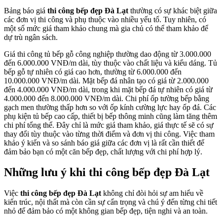
Bảng báo giá
thi công bếp đẹp Đà Lạt
thường có sự khác biệt giữa
các đơn vị thi công và phụ thuộc vào nhiều yếu tố. Tuy nhiên, có
một số mức giá tham khảo chung mà gia chủ có thể tham khảo để
dự trù ngân sách.
Giá thi công tủ bếp gỗ công nghiệp thường dao động từ 3.000.000
đến 6.000.000 VNĐ/m dài, tùy thuộc vào chất liệu và kiểu dáng. Tủ
bếp gỗ tự nhiên có giá cao hơn, thường từ 6.000.000 đến
10.000.000 VNĐ/m dài. Mặt bếp đá nhân tạo có giá từ 2.000.000
đến 4.000.000 VNĐ/m dài, trong khi mặt bếp đá tự nhiên có giá từ
4.000.000 đến 8.000.000 VNĐ/m dài. Chi phí ốp tường bếp bằng
gạch men thường thấp hơn so với ốp kính cường lực hay ốp đá. Các
phụ kiện tủ bếp cao cấp, thiết bị bếp thông minh cũng làm tăng thêm
chi phí tổng thể. Đây chỉ là mức giá tham khảo, giá thực tế sẽ có sự
thay đổi tùy thuộc vào từng thời điểm và đơn vị thi công. Việc tham
khảo ý kiến và so sánh báo giá giữa các đơn vị là rất cần thiết để
đảm bảo bạn có một căn bếp đẹp, chất lượng với chi phí hợp lý.
Những lưu ý khi thi công bếp đẹp Đà Lạt
Việc
thi công bếp đẹp Đà Lạt
không chỉ đòi hỏi sự am hiểu về
kiến trúc, nội thất mà còn cần sự cẩn trọng và chú ý đến từng chi tiết
nhỏ để đảm bảo có một không gian bếp đẹp, tiện nghi và an toàn.