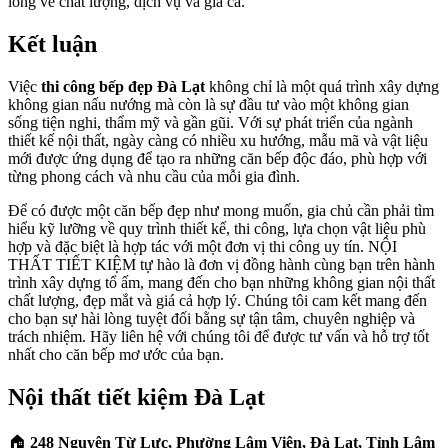
lòng về chất lượng, dịch vụ và giá cả.
Kết luận
Việc
thi công bếp đẹp Đà Lạt
không chỉ là một quá trình xây dựng
không gian nấu nướng mà còn là sự đầu tư vào một không gian
sống tiện nghi, thẩm mỹ và gần gũi. Với sự phát triển của ngành
thiết kế nội thất, ngày càng có nhiều xu hướng, mẫu mã và vật liệu
mới được ứng dụng để tạo ra những căn bếp độc đáo, phù hợp với
từng phong cách và nhu cầu của mỗi gia đình.
Để có được một căn bếp đẹp như mong muốn, gia chủ cần phải tìm
hiểu kỹ lưỡng về quy trình thiết kế, thi công, lựa chọn vật liệu phù
hợp và đặc biệt là hợp tác với một đơn vị thi công uy tín. NỘI
THẤT TIẾT KIỆM tự hào là đơn vị đồng hành cùng bạn trên hành
trình xây dựng tổ ấm, mang đến cho bạn những không gian nội thất
chất lượng, đẹp mắt và giá cả hợp lý. Chúng tôi cam kết mang đến
cho bạn sự hài lòng tuyệt đối bằng sự tận tâm, chuyên nghiệp và
trách nhiệm. Hãy liên hệ với chúng tôi để được tư vấn và hỗ trợ tốt
nhất cho căn bếp mơ ước của bạn.
Nội thất tiết kiệm Đà Lạt
🏠
248 Nguyên Từ Lực, Phường Lâm Viên, Đà Lạt, Tỉnh Lâm