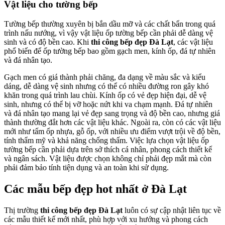
Vật liệu cho tường bếp
Tường bếp thường xuyên bị bắn dầu mỡ và các chất bẩn trong quá
trình nấu nướng, vì vậy vật liệu ốp tường bếp cần phải dễ dàng vệ
sinh và có độ bền cao. Khi
thi công bếp đẹp Đà Lạt
, các vật liệu
phổ biến để ốp tường bếp bao gồm gạch men, kính ốp, đá tự nhiên
và đá nhân tạo.
Gạch men có giá thành phải chăng, đa dạng về màu sắc và kiểu
dáng, dễ dàng vệ sinh nhưng có thể có nhiều đường ron gây khó
khăn trong quá trình lau chùi. Kính ốp có vẻ đẹp hiện đại, dễ vệ
sinh, nhưng có thể bị vỡ hoặc nứt khi va chạm mạnh. Đá tự nhiên
và đá nhân tạo mang lại vẻ đẹp sang trọng và độ bền cao, nhưng giá
thành thường đắt hơn các vật liệu khác. Ngoài ra, còn có các vật liệu
mới như tấm ốp nhựa, gỗ ốp, với nhiều ưu điểm vượt trội về độ bền,
tính thẩm mỹ và khả năng chống thấm. Việc lựa chọn vật liệu ốp
tường bếp cần phải dựa trên sở thích cá nhân, phong cách thiết kế
và ngân sách. Vật liệu được chọn không chỉ phải đẹp mắt mà còn
phải đảm bảo tính tiện dụng và an toàn khi sử dụng.
Các mẫu bếp đẹp hot nhất ở Đà Lạt
Thị trường
thi công bếp đẹp Đà Lạt
luôn có sự cập nhật liên tục về
các mẫu thiết kế mới nhất, phù hợp với xu hướng và phong cách