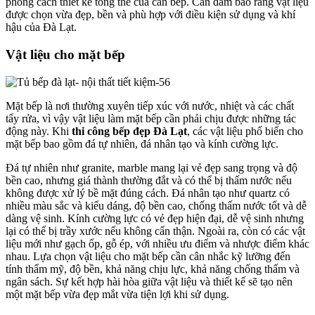
phong cách thiết kế tổng thể của căn bếp. Cần đảm bảo rằng vật liệu
được chọn vừa đẹp, bền và phù hợp với điều kiện sử dụng và khí
hậu của Đà Lạt.
Vật liệu cho mặt bếp
Mặt bếp là nơi thường xuyên tiếp xúc với nước, nhiệt và các chất
tẩy rửa, vì vậy vật liệu làm mặt bếp cần phải chịu được những tác
động này. Khi
thi công bếp đẹp Đà Lạt
, các vật liệu phổ biến cho
mặt bếp bao gồm đá tự nhiên, đá nhân tạo và kính cường lực.
Đá tự nhiên như granite, marble mang lại vẻ đẹp sang trọng và độ
bền cao, nhưng giá thành thường đắt và có thể bị thấm nước nếu
không được xử lý bề mặt đúng cách. Đá nhân tạo như quartz có
nhiều màu sắc và kiểu dáng, độ bền cao, chống thấm nước tốt và dễ
dàng vệ sinh. Kính cường lực có vẻ đẹp hiện đại, dễ vệ sinh nhưng
lại có thể bị trầy xước nếu không cẩn thận. Ngoài ra, còn có các vật
liệu mới như gạch ốp, gỗ ép, với nhiều ưu điểm và nhược điểm khác
nhau. Lựa chọn vật liệu cho mặt bếp cần cân nhắc kỹ lưỡng đến
tính thẩm mỹ, độ bền, khả năng chịu lực, khả năng chống thấm và
ngân sách. Sự kết hợp hài hòa giữa vật liệu và thiết kế sẽ tạo nên
một mặt bếp vừa đẹp mắt vừa tiện lợi khi sử dụng.