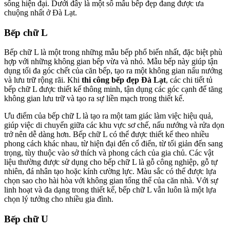
sống hiện đại. Dưới đây là một số mẫu bếp đẹp đang được ưa
chuộng nhất ở Đà Lạt.
Bếp chữ L
Bếp chữ L là một trong những mẫu bếp phổ biến nhất, đặc biệt phù
hợp với những không gian bếp vừa và nhỏ. Mẫu bếp này giúp tận
dụng tối đa góc chết của căn bếp, tạo ra một không gian nấu nướng
và lưu trữ rộng rãi. Khi
thi công bếp đẹp Đà Lạt
, các chi tiết tủ
bếp chữ L được thiết kế thông minh, tận dụng các góc cạnh để tăng
không gian lưu trữ và tạo ra sự liền mạch trong thiết kế.
Ưu điểm của bếp chữ L là tạo ra một tam giác làm việc hiệu quả,
giúp việc di chuyển giữa các khu vực sơ chế, nấu nướng và rửa dọn
trở nên dễ dàng hơn. Bếp chữ L có thể được thiết kế theo nhiều
phong cách khác nhau, từ hiện đại đến cổ điển, từ tối giản đến sang
trọng, tùy thuộc vào sở thích và phong cách của gia chủ. Các vật
liệu thường được sử dụng cho bếp chữ L là gỗ công nghiệp, gỗ tự
nhiên, đá nhân tạo hoặc kính cường lực. Màu sắc có thể được lựa
chọn sao cho hài hòa với không gian tổng thể của căn nhà. Với sự
linh hoạt và đa dạng trong thiết kế, bếp chữ L vẫn luôn là một lựa
chọn lý tưởng cho nhiều gia đình.
Bếp chữ U