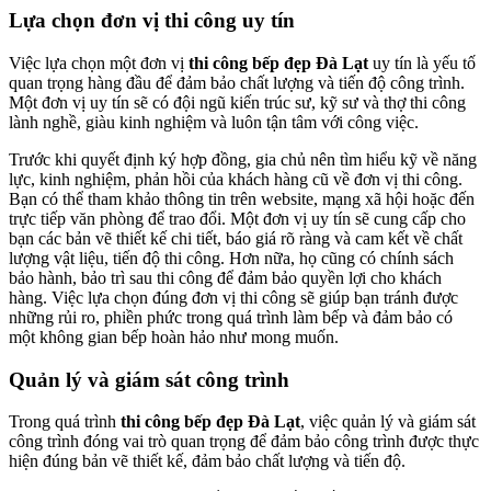
Lựa chọn đơn vị thi công uy tín
Việc lựa chọn một đơn vị
thi công bếp đẹp Đà Lạt
uy tín là yếu tố
quan trọng hàng đầu để đảm bảo chất lượng và tiến độ công trình.
Một đơn vị uy tín sẽ có đội ngũ kiến trúc sư, kỹ sư và thợ thi công
lành nghề, giàu kinh nghiệm và luôn tận tâm với công việc.
Trước khi quyết định ký hợp đồng, gia chủ nên tìm hiểu kỹ về năng
lực, kinh nghiệm, phản hồi của khách hàng cũ về đơn vị thi công.
Bạn có thể tham khảo thông tin trên website, mạng xã hội hoặc đến
trực tiếp văn phòng để trao đổi. Một đơn vị uy tín sẽ cung cấp cho
bạn các bản vẽ thiết kế chi tiết, báo giá rõ ràng và cam kết về chất
lượng vật liệu, tiến độ thi công. Hơn nữa, họ cũng có chính sách
bảo hành, bảo trì sau thi công để đảm bảo quyền lợi cho khách
hàng. Việc lựa chọn đúng đơn vị thi công sẽ giúp bạn tránh được
những rủi ro, phiền phức trong quá trình làm bếp và đảm bảo có
một không gian bếp hoàn hảo như mong muốn.
Quản lý và giám sát công trình
Trong quá trình
thi công bếp đẹp Đà Lạt
, việc quản lý và giám sát
công trình đóng vai trò quan trọng để đảm bảo công trình được thực
hiện đúng bản vẽ thiết kế, đảm bảo chất lượng và tiến độ.