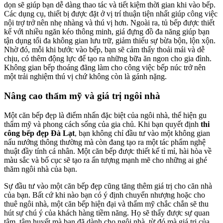
dọn sẽ giúp bạn dễ dàng thao tác và tiết kiệm thời gian khi vào bếp.
Các dụng cụ, thiết bị được đặt ở vị trí thuận tiện nhất giúp công việc
nội trợ trở nên nhẹ nhàng và thú vị hơn. Ngoài ra, tủ bếp được thiết
kế với nhiều ngăn kéo thông minh, giá đựng đồ đa năng giúp bạn
tận dụng tối đa không gian lưu trữ, giảm thiểu sự bừa bộn, lộn xộn.
Nhờ đó, mỗi khi bước vào bếp, bạn sẽ cảm thấy thoải mái và dễ
chịu, có thêm động lực để tạo ra những bữa ăn ngon cho gia đình.
Không gian bếp thoáng đãng làm cho công việc bếp núc trở nên
một trải nghiệm thú vị chứ không còn là gánh nặng.
Nâng cao thẩm mỹ và giá trị ngôi nhà
Một căn bếp đẹp là điểm nhấn đặc biệt của ngôi nhà, thể hiện gu
thẩm mỹ và phong cách sống của gia chủ. Khi bạn quyết định
thi
công bếp đẹp Đà Lạt
, bạn không chỉ đầu tư vào một không gian
nấu nướng thông thường mà còn đang tạo ra một tác phẩm nghệ
thuật đầy tính cá nhân. Một căn bếp được thiết kế tỉ mỉ, hài hòa về
màu sắc và bố cục sẽ tạo ra ấn tượng mạnh mẽ cho những ai ghé
thăm ngôi nhà của bạn.
Sự đầu tư vào một căn bếp đẹp cũng tăng thêm giá trị cho căn nhà
của bạn. Bất cứ khi nào bạn có ý định chuyển nhượng hoặc cho
thuê ngôi nhà, một căn bếp hiện đại và thẩm mỹ chắc chắn sẽ thu
hút sự chú ý của khách hàng tiềm năng. Họ sẽ thấy được sự quan
tâm, tâm huyết mà bạn đã dành cho ngôi nhà, từ đó mà giá trị của