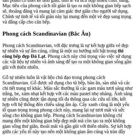
sản phẩm có thiết kế đơn giản, tinh tế và tích hợp nhiều chức năng.
Mục tiêu của phong cách tối giản là tạo ra một không gian bếp sạch
sẽ, thoáng đãng và mang lại cảm giác thư giãn cho người sử dụng.
Chính sự tinh tế và tối giản này lại mang đến một vẻ đẹp sang trọng
và đẳng cấp cho căn bếp.
Phong cách Scandinavian (Bắc Âu)
Phong cách Scandinavian, với đặc trưng là sự kết hợp giữa vẻ đẹp
tự nhiên và sự ấm cúng, cũng là một xu hướng nổi bật trong
thi
công bếp đẹp Đà Lạt
. Phong cách này chú trọng vào việc sử dụng
các vật liệu tự nhiên và ánh sáng để tạo ra một không gian sống gần
gũi với thiên nhiên.
Gỗ tự nhiên luôn là vật liệu chủ đạo trong phong cách
Scandinavian. Gỗ được sử dụng cho tủ bếp, bàn ăn, sàn nhà và các
chi tiết trang trí khác. Màu sắc thường là các gam màu tươi sáng như
trắng, be, xám nhạt kết hợp với các màu pastel nhẹ nhàng. Ánh sáng
tự nhiên cũng được tận dụng tối đa thông qua các cửa sổ lớn, kết
hợp với hệ thống đèn chiếu sáng ấm áp. Cây xanh cũng là một yếu
tố quan trọng trong phong cách này, mang lại sự tươi mát và sức
sống cho không gian bếp. Phong cách Scandinavian không chỉ
mang đến một không gian bếp đẹp mắt mà còn tạo ra một không
gian sống thư giãn, thoải mái và gần gũi với thiên nhiên. Sự kết hợp
giữa các yếu tố này tạo nên một không gian ấm cúng và tràn đầy