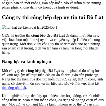
sẽ giúp bạn có một không gian bếp hoàn hảo và tránh được những
phiền phức không đáng có trong quá trình sử dụng.
Công ty thi công bếp đẹp uy tín tại Đà Lạt
Giữa thị trường
thi công bếp đẹp Đà Lạt
đa dạng như hiện nay,
việc lựa chọn một đơn vị uy tín và chuyên nghiệp là điều vô cùng
quan trọng. Một đơn vị thi công uy tín sẽ đem đến cho bạn những
sản phẩm chất lượng, dịch vụ tận tâm và làm hài lòng mọi khách
hàng.
Năng lực và kinh nghiệm
Một công ty
thi công bếp đẹp Đà Lạt
uy tín phải có đủ năng lực
và kinh nghiệm để thực hiện các dự án từ đơn giản đến phức tạp.
Năng lực thể hiện qua đội ngũ kiến trúc sư, kỹ sư, thợ thi công lành
nghề, có chuyên môn cao và am hiểu sâu sắc về lĩnh vực thiết kế,
thi công nội thất
.
Kinh nghiệm được tích lũy qua nhiều năm hoạt động, với rất nhiều
công trình đã hoàn thành thành công, đa dạng về phong cách và quy
mô. Một đơn vị có năng lực và kinh nghiệm sẽ có thể tư vấn cho