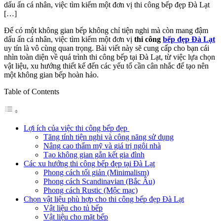
dấu ấn cá nhân, việc tìm kiếm một đơn vị thi công bếp đẹp Đà Lạt
[…]
Để có một không gian bếp không chỉ tiện nghi mà còn mang đậm
dấu ấn cá nhân, việc tìm kiếm một đơn vị
thi công
bếp đẹp Đà Lạt
uy tín là vô cùng quan trọng. Bài viết này sẽ cung cấp cho bạn cái
nhìn toàn diện về quá trình thi công bếp tại Đà Lạt, từ việc lựa chọn
vật liệu, xu hướng thiết kế đến các yếu tố cần cân nhắc để tạo nên
một không gian bếp hoàn hảo.
Table of Contents
Lợi ích của việc thi công bếp đẹp
Tăng tính tiện nghi và công năng sử dụng
Nâng cao thẩm mỹ và giá trị ngôi nhà
Tạo không gian gắn kết gia đình
Các xu hướng thi công bếp đẹp tại Đà Lạt
Phong cách tối giản (Minimalism)
Phong cách Scandinavian (Bắc Âu)
Phong cách Rustic (Mộc mạc)
Chọn vật liệu phù hợp cho thi công bếp đẹp Đà Lạt
Vật liệu cho tủ bếp
Vật liệu cho mặt bếp