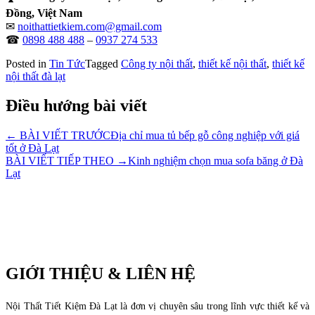
Đồng, Việt Nam
✉
noithattietkiem.com@gmail.com
☎
0898 488 488
–
0937 274 533
Posted in
Tin Tức
Tagged
Công ty nội thất
,
thiết kế nội thất
,
thiết kế
nội thất đà lạt
Điều hướng bài viết
← BÀI VIẾT TRƯỚC
Địa chỉ mua tủ bếp gỗ công nghiệp với giá
tốt ở Đà Lạt
BÀI VIẾT TIẾP THEO →
Kinh nghiệm chọn mua sofa băng ở Đà
Lạt
GIỚI THIỆU & LIÊN HỆ
Nội Thất Tiết Kiệm Đà Lạt là đơn vị chuyên sâu trong lĩnh vực thiết kế và