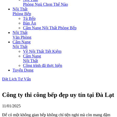
Phòng Ngủ Chọn Thế Nào
Nội Thất
Phòng Bếp
Tủ Bếp
Bàn Ăn
Cẩm Nang Nội Thất Phòng Bếp
Nội Thất
Văn Phòng
Cẩm Nang
Nội Thất
Về Nội Thất Tiết Kiệm
Cẩm Nang
Nội Thất
Công trình đã thực hiện
Tuyển Dụng
Đặt Lịch Tư Vấn
Công ty thi công bếp đẹp uy tín tại Đà Lạt
11/01/2025
Để có một không gian bếp không chỉ tiện nghi mà còn mang đậm