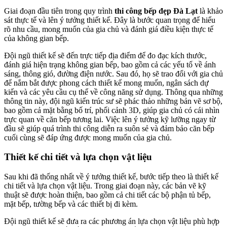
Giai đoạn đầu tiên trong quy trình
thi công bếp đẹp Đà Lạt
là khảo
sát thực tế và lên ý tưởng thiết kế. Đây là bước quan trọng để hiểu
rõ nhu cầu, mong muốn của gia chủ và đánh giá điều kiện thực tế
của không gian bếp.
Đội ngũ thiết kế sẽ đến trực tiếp địa điểm để đo đạc kích thước,
đánh giá hiện trạng không gian bếp, bao gồm cả các yếu tố về ánh
sáng, thông gió, đường điện nước. Sau đó, họ sẽ trao đổi với gia chủ
để nắm bắt được phong cách thiết kế mong muốn, ngân sách dự
kiến và các yêu cầu cụ thể về công năng sử dụng. Thông qua những
thông tin này, đội ngũ kiến trúc sư sẽ phác thảo những bản vẽ sơ bộ,
bao gồm cả mặt bằng bố trí, phối cảnh 3D, giúp gia chủ có cái nhìn
trực quan về căn bếp tương lai. Việc lên ý tưởng kỹ lưỡng ngay từ
đầu sẽ giúp quá trình thi công diễn ra suôn sẻ và đảm bảo căn bếp
cuối cùng sẽ đáp ứng được mong muốn của gia chủ.
Thiết kế chi tiết và lựa chọn vật liệu
Sau khi đã thống nhất về ý tưởng thiết kế, bước tiếp theo là thiết kế
chi tiết và lựa chọn vật liệu. Trong giai đoạn này, các bản vẽ kỹ
thuật sẽ được hoàn thiện, bao gồm cả chi tiết các bộ phận tủ bếp,
mặt bếp, tường bếp và các thiết bị đi kèm.
Đội ngũ thiết kế sẽ đưa ra các phương án lựa chọn vật liệu phù hợp