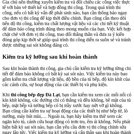
Gia chủ nên thường xuyên kiểm tra và đối chiếu các công việc thực
tế với bản vẽ thiết kế và hợp đồng thi công. Trong quá trình thi
công, nếu có bất kỳ vấn đề phát sinh nào, bạn cần thông báo ngay
cho đơn vị thi công để kịp thời điều chỉnh. Bạn cũng cần theo dõi
tiến độ thi công, kiểm tra chất lượng vật liệu và các chi tiết kỹ thuật
để đảm bảo công trình đúng theo mong muốn của bạn. Việc kết hợp
chặt chẽ với đơn vị thi công, trao đổi thẳng thắn và đưa ra ý kiến
đóng góp kịp thời sẽ giúp quá trình thi công diễn ra suôn sẻ và tránh
được những sai sót không đáng có.
Kiểm tra kỹ lưỡng sau khi hoàn thành
Sau khi hoàn thành thi công, gia chủ cần kiểm tra kỹ lưỡng từng chi
tiết để đảm bảo không có bất kỳ sai sót nào. Việc kiểm tra này bao
gồm kiểm tra chất lượng vật liệu, độ bền của tủ bếp, độ kín khít của
các cánh cửa, sự hoạt động của các thiết bị và phụ kiện.
Khi
thi công bếp đẹp Đà Lạt
, bạn cần kiểm tra xem các mối nối có
kín khít không, các đường chỉ có thẳng và đều không, bề mặt của tủ
bếp, mặt bếp và tường bếp có bị trầy xước hay nứt vỡ gì không.
Bạn cũng cần kiểm tra sự hoạt động của các thiết bị như bếp từ, lò
nướng, máy hút mùi,… Ngoài ra, bạn hãy kiểm tra thử xem các
ngăn kéo tủ, cánh cửa hoạt động có trơn tru, êm ái không. Nếu phát
hiện bất kỳ sai sót nào, bạn cần yêu cầu đơn vị thi công chỉnh sửa
ngay lập tức. Việc kiểm tra kỹ lưỡng và cẩn thận sau khi hoàn thành