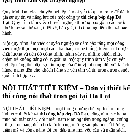
Quy trình làm việc chuyên nghiệp
Quy trình làm việc chuyên nghiệp là một yếu tố quan trọng để đánh
giá sự uy tín và năng lực của một công ty
thi công bếp đẹp Đà
Lạt
. Quy trình làm việc chuyên nghiệp thường bao gồm các bước
như khảo sát, tư vấn, thiết kế, báo giá, thi công, nghiệm thu và bảo
hành.
Một quy trình làm việc chuyên nghiệp sẽ đảm bảo rằng mọi công
việc được thực hiện một cách bài bản, có hệ thống, kiểm soát được
chất lượng và tiến độ công trình, tránh gây ra những phiền phức,
chậm trễ không đáng có. Ngoài ra, một quy trình làm việc chuyên
nghiệp cũng thể hiện sự tôn trọng của đơn vị thi công đối với khách
hàng, mang đến cho khách hàng sự yên tâm và tin tưởng trong suốt
quá trình hợp tác.
NỘI THẤT TIẾT KIỆM – Đơn vị thiết kế
thi công nội thất trọn gói tại Đà Lạt
NỘI THẤT TIẾT KIỆM là một trong những đơn vị đi đầu trong
lĩnh vực thiết kế và
thi công bếp đẹp Đà Lạt
, cũng như các hạng
mục nội thất khác. Với nhiều năm kinh nghiệm trong ngành, chúng
tôi tự hào mang đến cho khách hàng những sản phẩm chất lượng,
thẩm mỹ và công năng tối ưu, đáp ứng mọi yêu cầu và ngân sách.