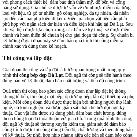
với phong cách thiết kế, đảm bảo tính thẩm mỹ, độ bền và công
năng sử dụng. Gia chủ sẽ được tư vấn về ưu nhược điểm của từng
loại vật liệu, từ gỗ tự nhiên, gỗ công nghiệp, đá tự nhiên, đá nhân
tạo đến các loại phụ kiện đi kèm. Việc lựa chọn vật liệu cần phải
phù hợp với ngân sách dự kiến và điều kiện khí hậu tại Đà Lạt. Sau
khi vật liệu được lựa chọn xong, các bản vẽ kỹ thuật sẽ được điều
chỉnh và hoàn thiện để chuẩn bị cho giai đoạn thi công. Sự chuẩn bị
kỹ lưỡng ở giai đoạn này sẽ đảm bảo quá trình thi công diễn ra
chính xác và đúng theo kế hoạch.
Thi công và lắp đặt
Giai đoạn thi công và lắp đặt là bước quan trọng nhất trong quy
trình
thi công bếp đẹp Đà Lạt
. Đội ngũ thi công sẽ tiến hành theo
đúng bản vẽ kỹ thuật, đảm bảo chất lượng và tiến độ công trình.
Quá trình thi công bao gồm các công đoạn như lắp đặt hệ thống
khung tủ bếp, thi công mặt bếp, ốp tường bếp, lắp đặt thiết bị và phụ
kiện. Mỗi công đoạn đều được thực hiện bởi những người thợ lành
nghề, có kinh nghiệm và được giám sát chặt chẽ bởi đội ngũ kỹ
thuật. Các vật liệu được sử dụng phải đảm bảo chất lượng, đúng
theo chủng loại đã thỏa thuận với gia chủ. Trong quá trình thi công,
đội ngũ kỹ thuật sẽ thường xuyên kiểm tra, giám sát để đảm bảo
công trình được thi công đúng tiến độ, chất lượng và theo đúng bản
vẽ kỹ thuật. Sự phối hợp nhịp nhàng giữa các bên sẽ đảm bảo công