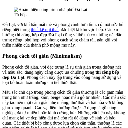
Tủ bếp
Đà Lạt, với khí hậu mát mẻ và phong cảnh hữu tình, có một sức hút
riêng biệt trong
thiết kế nội thất
, đặc biệt là khu vực bếp. Các xu
hướng
thi công bếp đẹp Đà Lạt
cũng vì thế mà có những nét đặc
trưng riêng, phù hợp với phong cách sống chậm rãi, gần gũi với
thiên nhiên của thành phố mộng mơ này.
Phong cách tối giản (Minimalism)
Phong cách tối giản, với đặc trưng là sự tinh giản trong đường nét
và màu sắc, đang ngày càng được ưa chuộng trong
thi công bếp
đẹp Đà Lạt
. Phong cách này tập trung vào công năng sử dụng và
loại bỏ hoàn toàn những chi tiết thừa thãi.
Màu sắc chủ đạo trong phong cách tối giản thường là các gam màu
trung tính như trắng, xám, beige hoặc màu gỗ tự nhiên. Các màu sắc
này tạo nên một cảm giác nhẹ nhàng, thư thái và hài hòa với không
gian xung quanh. Các vật liệu thường được sử dụng là gỗ công
nghiệp, đá tự nhiên hoặc kính cường lực. Những vật liệu này không
chỉ mang lại vẻ đẹp hiện đại mà còn rất dễ dàng vệ sinh và bảo
quản. Các thiết bị bếp cũng được lựa chọn cẩn thận, thường là các