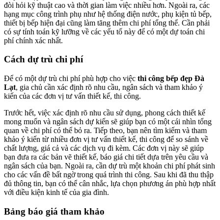
đòi hỏi kỹ thuật cao và thời gian làm việc nhiều hơn. Ngoài ra, các
hạng mục công trình phụ như hệ thống điện nước, phụ kiện tủ bếp,
thiết bị bếp hiện đại cũng làm tăng thêm chi phí tổng thể. Cần phải
có sự tính toán kỹ lưỡng về các yếu tố này để có một dự toán chi
phí chính xác nhất.
Cách dự trù chi phí
Để có một dự trù chi phí phù hợp cho việc
thi công bếp đẹp Đà
Lạt
, gia chủ cần xác định rõ nhu cầu, ngân sách và tham khảo ý
kiến của các đơn vị tư vấn thiết kế, thi công.
Trước hết, việc xác định rõ nhu cầu sử dụng, phong cách thiết kế
mong muốn và ngân sách dự kiến sẽ giúp bạn có một cái nhìn tổng
quan về chi phí có thể bỏ ra. Tiếp theo, bạn nên tìm kiếm và tham
khảo ý kiến từ nhiều đơn vị tư vấn thiết kế, thi công để so sánh về
chất lượng, giá cả và các dịch vụ đi kèm. Các đơn vị này sẽ giúp
bạn đưa ra các bản vẽ thiết kế, báo giá chi tiết dựa trên yêu cầu và
ngân sách của bạn. Ngoài ra, cần dự trù một khoản chi phí phát sinh
cho các vấn đề bất ngờ trong quá trình thi công. Sau khi đã thu thập
đủ thông tin, bạn có thể cân nhắc, lựa chọn phương án phù hợp nhất
với điều kiện kinh tế của gia đình.
Bảng báo giá tham khảo