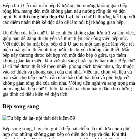
Bếp chữ U là một mẫu bếp lý tưởng cho những không gian bếp
rộng lớn, mang đến một không gian nấu nướng rộng rãi và tiện
nghi. Khi
thi công bếp đẹp Đà Lạt
, bếp chữ U thường kết hợp với
các điểm nhấn thiết kế độc đáo để làm nổi bật không gian bếp.
Ưu điểm của bếp chữ U là có nhiều không gian lưu trữ và làm việc,
giúp bạn dễ dàng di chuyển và thực hiện các công việc bếp núc.
Với thiết kế ba mặt bếp, bếp chữ U tạo ra một tam giác làm việc rất
hiệu quả, giảm thiểu những bước di chuyển không cần thiết. Mẫu
bếp này thường được kết hợp với một đảo bếp ở giữa, tạo thêm
không gian làm việc, khu vực ăn sáng hoặc quầy bar mini. Bếp chữ
U có thể được thiết kế theo nhiều phong cách khác nhau, tùy thuộc
vào sở thích và phong cách của chủ nhà. Việc lựa chọn vật liệu và
màu sắc cho bếp chữ U cần đảm bảo tính hài hòa và phù hợp với
không gian tổng thể của căn nhà. Với sự tiện nghi và sang trọng mà
nó mang lại, bếp chữ U luôn là một lựa chọn hàng đầu cho những
gia đình có điều kiện về diện tích.
Bếp song song
Bếp song song, hay còn gọi là bếp hai chiều, là một lựa chọn phù
hợp cho những không gian bếp có diện tích hẹp và dài. Khi
thi