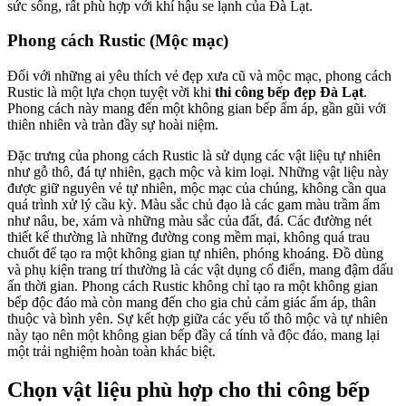
sức sống, rất phù hợp với khí hậu se lạnh của Đà Lạt.
Phong cách Rustic (Mộc mạc)
Đối với những ai yêu thích vẻ đẹp xưa cũ và mộc mạc, phong cách
Rustic là một lựa chọn tuyệt vời khi
thi công bếp đẹp Đà Lạt
.
Phong cách này mang đến một không gian bếp ấm áp, gần gũi với
thiên nhiên và tràn đầy sự hoài niệm.
Đặc trưng của phong cách Rustic là sử dụng các vật liệu tự nhiên
như gỗ thô, đá tự nhiên, gạch mộc và kim loại. Những vật liệu này
được giữ nguyên vẻ tự nhiên, mộc mạc của chúng, không cần qua
quá trình xử lý cầu kỳ. Màu sắc chủ đạo là các gam màu trầm ấm
như nâu, be, xám và những màu sắc của đất, đá. Các đường nét
thiết kế thường là những đường cong mềm mại, không quá trau
chuốt để tạo ra một không gian tự nhiên, phóng khoáng. Đồ dùng
và phụ kiện trang trí thường là các vật dụng cổ điển, mang đậm dấu
ấn thời gian. Phong cách Rustic không chỉ tạo ra một không gian
bếp độc đáo mà còn mang đến cho gia chủ cảm giác ấm áp, thân
thuộc và bình yên. Sự kết hợp giữa các yếu tố thô mộc và tự nhiên
này tạo nên một không gian bếp đầy cá tính và độc đáo, mang lại
một trải nghiệm hoàn toàn khác biệt.
Chọn vật liệu phù hợp cho thi công bếp