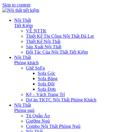
Skip to content
Nội Thất
Tiết Kiệm
VỀ NTTK
Thiết Kế Thi Công Nội Thất Đà Lạt
Thiết Kế Nội Thất
Sản Xuất Nội Thất
Đối Tác Của Nội Thất Tiết Kiệm
Nội Thất
Phòng khách
Ghế SoFa
Sofa Góc
Sofa Băng
Sofa Đối
Sofa Đơn
Kệ – Vách Trang Trí
Dự án TKTC Nội Thất Phòng Khách
Nội Thất
Phòng ngủ
Tủ Quần Áo
Giường Ngủ
Combo Nội Thất Phòng Ngủ
Nội Thất