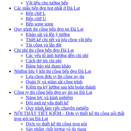
Vật liệu cho tường bếp
Các mẫu bếp đẹp hot nhất ở Đà Lạt
Bếp chữ L
Bếp chữ U
Bếp song song
Quy trình thi công bếp đẹp tại Đà Lạt
Khảo sát và lên ý tưởng
Thiết kế chi tiết và lựa chọn vật liệu
Thi công và lắp đặt
Chi phí thi công bếp đẹp Đà Lạt
Các yếu tố ảnh hưởng đến chi phí
Cách dự trù chi phí
Bảng báo giá tham khảo
Những lưu ý khi thi công bếp đẹp Đà Lạt
Lựa chọn đơn vị thi công uy tín
Quản lý và giám sát công trình
Kiểm tra kỹ lưỡng sau khi hoàn thành
Công ty thi công bếp đẹp uy tín tại Đà Lạt
Năng lực và kinh nghiệm
Đội ngũ tư vấn thiết kế
Quy trình làm việc chuyên nghiệp
NỘI THẤT TIẾT KIỆM – Đơn vị thiết kế thi công nội thất
trọn gói tại Đà Lạt
Dịch vụ thiết kế thi công trọn gói
Sản phẩm chất lượng và đa dạng