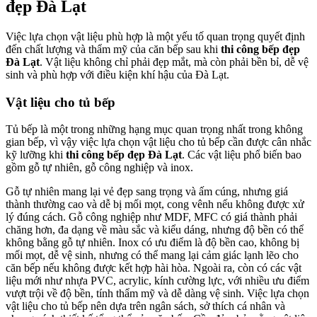
đẹp Đà Lạt
Việc lựa chọn vật liệu phù hợp là một yếu tố quan trọng quyết định
đến chất lượng và thẩm mỹ của căn bếp sau khi
thi công bếp đẹp
Đà Lạt
. Vật liệu không chỉ phải đẹp mắt, mà còn phải bền bỉ, dễ vệ
sinh và phù hợp với điều kiện khí hậu của Đà Lạt.
Vật liệu cho tủ bếp
Tủ bếp là một trong những hạng mục quan trọng nhất trong không
gian bếp, vì vậy việc lựa chọn vật liệu cho tủ bếp cần được cân nhắc
kỹ lưỡng khi
thi công bếp đẹp Đà Lạt
. Các vật liệu phổ biến bao
gồm gỗ tự nhiên, gỗ công nghiệp và inox.
Gỗ tự nhiên mang lại vẻ đẹp sang trọng và ấm cúng, nhưng giá
thành thường cao và dễ bị mối mọt, cong vênh nếu không được xử
lý đúng cách. Gỗ công nghiệp như MDF, MFC có giá thành phải
chăng hơn, đa dạng về màu sắc và kiểu dáng, nhưng độ bền có thể
không bằng gỗ tự nhiên. Inox có ưu điểm là độ bền cao, không bị
mối mọt, dễ vệ sinh, nhưng có thể mang lại cảm giác lạnh lẽo cho
căn bếp nếu không được kết hợp hài hòa. Ngoài ra, còn có các vật
liệu mới như nhựa PVC, acrylic, kính cường lực, với nhiều ưu điểm
vượt trội về độ bền, tính thẩm mỹ và dễ dàng vệ sinh. Việc lựa chọn
vật liệu cho tủ bếp nên dựa trên ngân sách, sở thích cá nhân và