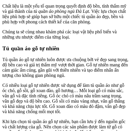
Chất liệu là một yếu tố quan trọng quyết định độ bền, tính thẩm mỹ
và giá thành của
tủ quần áo phòng ngủ Đà Lạt
. Việc lựa chọn chất
liệu phù hợp sẽ giúp bạn sở hữu một chiếc tủ quần áo đẹp, bền và
phù hợp với phong cách thiết kế của căn phòng.
Chúng ta sẽ cùng nhau khám phá các loại vật liệu phổ biến và
những ưu nhược điểm của từng loại.
Tủ quần áo gỗ tự nhiên
Tủ quần áo gỗ tự nhiên luôn được ưa chuộng bởi vẻ đẹp sang trọng,
độ bền cao và giá trị thẩm mỹ vượt thời gian. Gỗ tự nhiên mang đến
cảm giác ấm cúng, gần gũi với thiên nhiên và tạo điểm nhấn ấn
tượng cho không gian phòng ngủ.
Có nhiều loại gỗ tự nhiên được sử dụng để làm tủ quần áo như gỗ
óc chó, gỗ sồi, gỗ xoan đào, gỗ hương… Mỗi loại gỗ có màu sắc,
vân gỗ và đặc tính riêng. Gỗ óc chó có màu nâu trầm sang trọng,
vân gỗ đẹp và độ bền cao. Gỗ sồi có màu vàng nhạt, vân gỗ thẳng
và khả năng chịu lực tốt. Gỗ xoan đào có màu đỏ đậm, vân gỗ đẹp
và khả năng chống mối mọt tốt.
Khi lựa chọn tủ quần áo gỗ tự nhiên, bạn cần lưu ý đến nguồn gốc
và chất lượng của gỗ. Nên chọn các sản phẩm được làm từ gỗ có