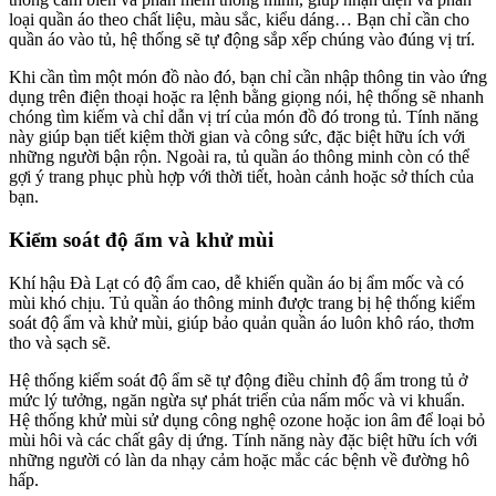
loại quần áo theo chất liệu, màu sắc, kiểu dáng… Bạn chỉ cần cho
quần áo vào tủ, hệ thống sẽ tự động sắp xếp chúng vào đúng vị trí.
Khi cần tìm một món đồ nào đó, bạn chỉ cần nhập thông tin vào ứng
dụng trên điện thoại hoặc ra lệnh bằng giọng nói, hệ thống sẽ nhanh
chóng tìm kiếm và chỉ dẫn vị trí của món đồ đó trong tủ. Tính năng
này giúp bạn tiết kiệm thời gian và công sức, đặc biệt hữu ích với
những người bận rộn. Ngoài ra, tủ quần áo thông minh còn có thể
gợi ý trang phục phù hợp với thời tiết, hoàn cảnh hoặc sở thích của
bạn.
Kiểm soát độ ẩm và khử mùi
Khí hậu Đà Lạt có độ ẩm cao, dễ khiến quần áo bị ẩm mốc và có
mùi khó chịu. Tủ quần áo thông minh được trang bị hệ thống kiểm
soát độ ẩm và khử mùi, giúp bảo quản quần áo luôn khô ráo, thơm
tho và sạch sẽ.
Hệ thống kiểm soát độ ẩm sẽ tự động điều chỉnh độ ẩm trong tủ ở
mức lý tưởng, ngăn ngừa sự phát triển của nấm mốc và vi khuẩn.
Hệ thống khử mùi sử dụng công nghệ ozone hoặc ion âm để loại bỏ
mùi hôi và các chất gây dị ứng. Tính năng này đặc biệt hữu ích với
những người có làn da nhạy cảm hoặc mắc các bệnh về đường hô
hấp.