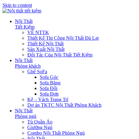
Skip to content
Nội Thất
Tiết Kiệm
VỀ NTTK
Thiết Kế Thi Công Nội Thất Đà Lạt
Thiết Kế Nội Thất
Sản Xuất Nội Thất
Đối Tác Của Nội Thất Tiết Kiệm
Nội Thất
Phòng khách
Ghế SoFa
Sofa Góc
Sofa Băng
Sofa Đối
Sofa Đơn
Kệ – Vách Trang Trí
Dự án TKTC Nội Thất Phòng Khách
Nội Thất
Phòng ngủ
Tủ Quần Áo
Giường Ngủ
Combo Nội Thất Phòng Ngủ
Nội Thất