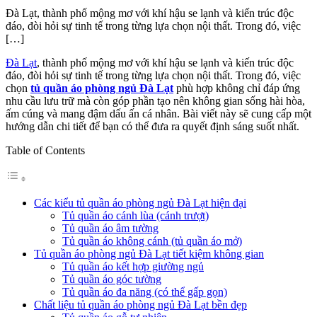
Đà Lạt, thành phố mộng mơ với khí hậu se lạnh và kiến trúc độc
đáo, đòi hỏi sự tinh tế trong từng lựa chọn nội thất. Trong đó, việc
[…]
Đà Lạt
, thành phố mộng mơ với khí hậu se lạnh và kiến trúc độc
đáo, đòi hỏi sự tinh tế trong từng lựa chọn nội thất. Trong đó, việc
chọn
tủ quần áo phòng ngủ Đà Lạt
phù hợp không chỉ đáp ứng
nhu cầu lưu trữ mà còn góp phần tạo nên không gian sống hài hòa,
ấm cúng và mang đậm dấu ấn cá nhân. Bài viết này sẽ cung cấp một
hướng dẫn chi tiết để bạn có thể đưa ra quyết định sáng suốt nhất.
Table of Contents
Các kiểu tủ quần áo phòng ngủ Đà Lạt hiện đại
Tủ quần áo cánh lùa (cánh trượt)
Tủ quần áo âm tường
Tủ quần áo không cánh (tủ quần áo mở)
Tủ quần áo phòng ngủ Đà Lạt tiết kiệm không gian
Tủ quần áo kết hợp giường ngủ
Tủ quần áo góc tường
Tủ quần áo đa năng (có thể gấp gọn)
Chất liệu tủ quần áo phòng ngủ Đà Lạt bền đẹp