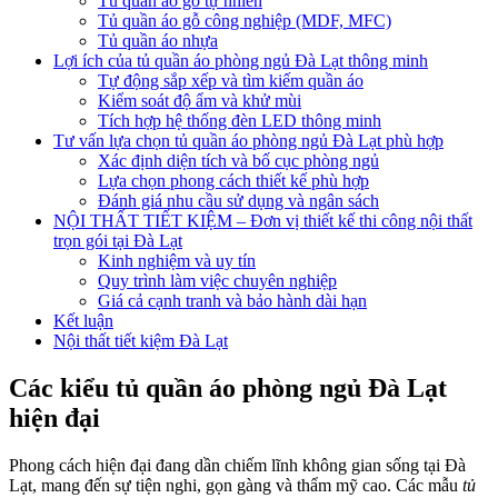
Tủ quần áo gỗ tự nhiên
Tủ quần áo gỗ công nghiệp (MDF, MFC)
Tủ quần áo nhựa
Lợi ích của tủ quần áo phòng ngủ Đà Lạt thông minh
Tự động sắp xếp và tìm kiếm quần áo
Kiểm soát độ ẩm và khử mùi
Tích hợp hệ thống đèn LED thông minh
Tư vấn lựa chọn tủ quần áo phòng ngủ Đà Lạt phù hợp
Xác định diện tích và bố cục phòng ngủ
Lựa chọn phong cách thiết kế phù hợp
Đánh giá nhu cầu sử dụng và ngân sách
NỘI THẤT TIẾT KIỆM – Đơn vị thiết kế thi công nội thất
trọn gói tại Đà Lạt
Kinh nghiệm và uy tín
Quy trình làm việc chuyên nghiệp
Giá cả cạnh tranh và bảo hành dài hạn
Kết luận
Nội thất tiết kiệm Đà Lạt
Các kiểu tủ quần áo phòng ngủ Đà Lạt
hiện đại
Phong cách hiện đại đang dần chiếm lĩnh không gian sống tại Đà
Lạt, mang đến sự tiện nghi, gọn gàng và thẩm mỹ cao. Các mẫu
tủ