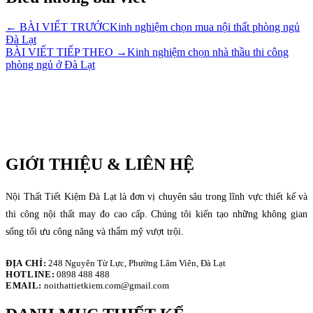
← BÀI VIẾT TRƯỚC
Kinh nghiệm chọn mua nội thất phòng ngủ
Đà Lạt
BÀI VIẾT TIẾP THEO →
Kinh nghiệm chọn nhà thầu thi công
phòng ngủ ở Đà Lạt
GIỚI THIỆU & LIÊN HỆ
Nội Thất Tiết Kiệm Đà Lạt là đơn vị chuyên sâu trong lĩnh vực thiết kế và
thi công nội thất may đo cao cấp. Chúng tôi kiến tạo những không gian
sống tối ưu công năng và thẩm mỹ vượt trội.
ĐỊA CHỈ:
248 Nguyên Từ Lực, Phường Lâm Viên, Đà Lạt
HOTLINE:
0898 488 488
EMAIL:
noithattietkiem.com@gmail.com