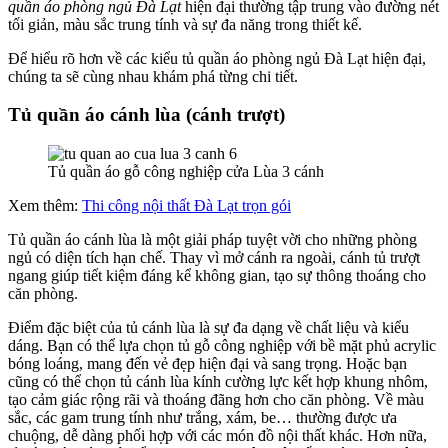
quần áo phòng ngủ Đà Lạt
hiện đại thường tập trung vào đường nét
tối giản, màu sắc trung tính và sự đa năng trong thiết kế.
Để hiểu rõ hơn về các kiểu tủ quần áo phòng ngủ Đà Lạt hiện đại,
chúng ta sẽ cùng nhau khám phá từng chi tiết.
Tủ quần áo cánh lùa (cánh trượt)
Tủ quần áo gỗ công nghiệp cửa Lùa 3 cánh
Xem thêm:
Thi công nội thất Đà Lạt trọn gói
Tủ quần áo cánh lùa là một giải pháp tuyệt vời cho những phòng
ngủ có diện tích hạn chế. Thay vì mở cánh ra ngoài, cánh tủ trượt
ngang giúp tiết kiệm đáng kể không gian, tạo sự thông thoáng cho
căn phòng.
Điểm đặc biệt của tủ cánh lùa là sự đa dạng về chất liệu và kiểu
dáng. Bạn có thể lựa chọn tủ gỗ công nghiệp với bề mặt phủ acrylic
bóng loáng, mang đến vẻ đẹp hiện đại và sang trọng. Hoặc bạn
cũng có thể chọn tủ cánh lùa kính cường lực kết hợp khung nhôm,
tạo cảm giác rộng rãi và thoáng đãng hơn cho căn phòng. Về màu
sắc, các gam trung tính như trắng, xám, be… thường được ưa
chuộng, dễ dàng phối hợp với các món đồ nội thất khác. Hơn nữa,