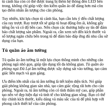
tủ cánh lùa còn có thể được trang bị thêm hệ thống đèn LED bên
trong, không chỉ giúp việc tìm kiếm quần áo dễ dàng hơn mà còn
tạo điểm nhấn ấn tượng cho căn phòng.
Tuy nhiên, khi lựa chọn tủ cánh lùa, bạn cần lưu ý đến chất lượng
của ray trượt. Ray trượt tốt sẽ giúp tủ hoạt động êm ái, không gây
tiếng ồn và có độ bền cao. Nên chọn các thương hiệu uy tín để đảm
bảo chất lượng sản phẩm. Ngoài ra, cần xem xét đến kích thước và
số lượng ngăn chứa bên trong tủ để đảm bảo đáp ứng đủ nhu cầu sử
dụng của bạn.
Tủ quần áo âm tường
Tủ quần áo âm tường là một lựa chọn thông minh cho những căn
phòng ngủ nhỏ gọn, giúp tận dụng tối đa không gian.
Tủ quần áo
phòng ngủ Đà Lạt
âm tường được xây dựng sát vào tường, tạo cảm
giác liền mạch và gọn gàng.
Ưu điểm lớn nhất của tủ âm tường là tiết kiệm diện tích. Nó giúp
giải phóng không gian sàn nhà, tạo cảm giác rộng rãi hơn cho căn
phòng. Ngoài ra, tủ âm tường còn có tính thẩm mỹ cao, góp phần
tạo nên vẻ đẹp hiện đại và tinh tế cho không gian sống. Bạn có thể
tùy chỉnh kích thước, kiểu dáng và màu sắc của tủ để phù hợp với
phong cách thiết kế của căn phòng.