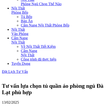
Phòng Ngủ Chọn Thế Nào
Nội Thất
Phòng Bếp
Tủ Bếp
Bàn Ăn
Cẩm Nang Nội Thất Phòng Bếp
Nội Thất
Văn Phòng
Cẩm Nang
Nội Thất
Về Nội Thất Tiết Kiệm
Cẩm Nang
Nội Thất
Công trình đã thực hiện
Tuyển Dụng
Đặt Lịch Tư Vấn
Tư vấn lựa chọn tủ quần áo phòng ngủ Đà
Lạt phù hợp
13/02/2025