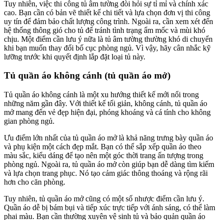
Tuy nhiên, việc thi công tủ âm tường đòi hỏi sự tỉ mỉ và chính xác
cao. Bạn cần có bản vẽ thiết kế chi tiết và lựa chọn đơn vị thi công
uy tín để đảm bảo chất lượng công trình. Ngoài ra, cần xem xét đến
hệ thống thông gió cho tủ để tránh tình trạng ẩm mốc và mùi khó
chịu. Một điểm cần lưu ý nữa là tủ âm tường thường khó di chuyển
khi bạn muốn thay đổi bố cục phòng ngủ. Vì vậy, hãy cân nhắc kỹ
lưỡng trước khi quyết định lắp đặt loại tủ này.
Tủ quần áo không cánh (tủ quần áo mở)
Tủ quần áo không cánh là một xu hướng thiết kế mới nổi trong
những năm gần đây. Với thiết kế tối giản, không cánh, tủ quần áo
mở mang đến vẻ đẹp hiện đại, phóng khoáng và cá tính cho không
gian phòng ngủ.
Ưu điểm lớn nhất của tủ quần áo mở là khả năng trưng bày quần áo
và phụ kiện một cách đẹp mắt. Bạn có thể sắp xếp quần áo theo
màu sắc, kiểu dáng để tạo nên một góc thời trang ấn tượng trong
phòng ngủ. Ngoài ra, tủ quần áo mở còn giúp bạn dễ dàng tìm kiếm
và lựa chọn trang phục. Nó tạo cảm giác thông thoáng và rộng rãi
hơn cho căn phòng.
Tuy nhiên, tủ quần áo mở cũng có một số nhược điểm cần lưu ý.
Quần áo dễ bị bám bụi và tiếp xúc trực tiếp với ánh sáng, có thể làm
phai màu. Bạn cần thường xuyên vệ sinh tủ và bảo quản quần áo