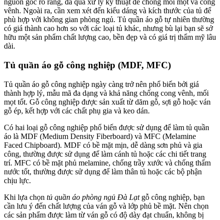
nguồn gốc rõ ràng, đã qua xử lý kỹ thuật để chống mối mọt và cong
vênh. Ngoài ra, cần xem xét đến kiểu dáng và kích thước của tủ để
phù hợp với không gian phòng ngủ. Tủ quần áo gỗ tự nhiên thường
có giá thành cao hơn so với các loại tủ khác, nhưng bù lại bạn sẽ sở
hữu một sản phẩm chất lượng cao, bền đẹp và có giá trị thẩm mỹ lâu
dài.
Tủ quần áo gỗ công nghiệp (MDF, MFC)
Tủ quần áo gỗ công nghiệp ngày càng trở nên phổ biến bởi giá
thành hợp lý, mẫu mã đa dạng và khả năng chống cong vênh, mối
mọt tốt. Gỗ công nghiệp được sản xuất từ dăm gỗ, sợi gỗ hoặc ván
gỗ ép, kết hợp với các chất phụ gia và keo dán.
Có hai loại gỗ công nghiệp phổ biến được sử dụng để làm tủ quần
áo là MDF (Medium Density Fiberboard) và MFC (Melamine
Faced Chipboard). MDF có bề mặt mịn, dễ dàng sơn phủ và gia
công, thường được sử dụng để làm cánh tủ hoặc các chi tiết trang
trí. MFC có bề mặt phủ melamine, chống trầy xước và chống thấm
nước tốt, thường được sử dụng để làm thân tủ hoặc các bộ phận
chịu lực.
Khi lựa chọn
tủ quần áo phòng ngủ Đà Lạt
gỗ công nghiệp, bạn
cần lưu ý đến chất lượng của ván gỗ và lớp phủ bề mặt. Nên chọn
các sản phẩm được làm từ ván gỗ có độ dày đạt chuẩn, không bị