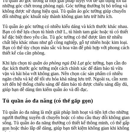
Tủ quần áo góc tường là một giải pháp tuyệt vời để tận dụng tối đa
những góc chết trong phòng ngủ. Góc tường thường bị bỏ trống và
không được sử dụng hiệu quả. Tủ quần áo góc tường giúp chuyển
đổi những góc khuất này thành không gian lưu trữ hữu ích.
Tủ quần áo góc tường có nhiều kiểu dáng và kích thước khác nhau.
Bạn có thể lựa chọn tủ hình chữ L, tủ hình tam giác hoặc tủ có thiết
kế đặc biệt theo yêu cầu. Tủ góc tường có thể được làm từ nhiều
chất liệu khác nhau như gỗ công nghiệp, gỗ tự nhiên hoặc kim loại.
Bạn có thể tùy chọn màu sắc và hoa văn để phù hợp với phong cách
thiết kế của căn phòng.
Khi lựa chọn
tủ quần áo phòng ngủ Đà Lạt
góc tường, bạn cần đo
đạc kích thước góc tường một cách chính xác để đảm bảo tủ vừa
vặn và hài hòa với không gian. Nên chọn các sản phẩm có nhiều
ngăn chứa và kệ để tối ưu hóa khả năng lưu trữ. Ngoài ra, cần xem
xét đến hệ thống chiếu sáng để đảm bảo tủ được chiếu sáng đầy đủ,
giúp bạn dễ dàng tìm kiếm quần áo và đồ đạc.
Tủ quần áo đa năng (có thể gấp gọn)
Tủ quần áo đa năng là một giải pháp linh hoạt và tiện lợi cho những
người thường xuyên di chuyển hoặc có nhu cầu thay đổi không gian
sống. Tủ quần áo đa năng thường có thiết kế thông minh, có thể gấp
gọn hoặc tháo lắp dễ dàng, giúp bạn tiết kiệm không gian khi không