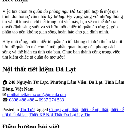
Việc lựa chọn
tủ quần áo phòng ngủ Đà Lạt
phù hợp là một quá
trình đòi hỏi sự cân nhắc kỹ lưỡng. Hy vọng rằng với những thông
tin và lời khuyên chi tiết trong bài viết này, bạn sẽ có thể đưa ra
quyết định sáng suốt và sở hữu một chiếc tủ quần áo ưng ý, góp
phần tạo nên không gian sống hoàn hảo cho gia đình mình.
Hãy nhớ rằng, một chiếc tủ quần áo tốt không chỉ đơn thuần là nơi
lưu trữ quần áo mà còn là một phần quan trọng của phong cách
sống và thể hiện cá tính của bạn. Chúc bạn thành công trong việc
tìm kiếm chiếc tủ quần áo mơ ước!
Nội thất tiết kiệm Đà Lạt
🏠
248 Nguyên Từ Lực, Phường Lâm Viên, Đà Lạt, Tỉnh Lâm
Đồng, Việt Nam
✉
noithattietkiem.com@gmail.com
☎
0898 488 488
–
0937 274 533
Posted in
Tin Tức
Tagged
Công ty nội thất
,
thiết kế nội thất
,
thiết kế
nội thất đà lạt
,
Thiết Kế Nội Thất Đà Lạt Uy Tín
Điều hướng bài viết