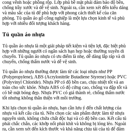
cong vênh hoặc phồng rộp. Lớp phủ bề mặt phải đảm bảo độ bền,
chống trầy xước và dễ vệ sinh. Ngoài ra, cần xem xét đến kiểu dáng
và màu sắc của tủ để phù hợp với phong cách thiết kế của căn
phòng. Tủ quần áo gỗ công nghiệp là một lựa chọn kinh tế và phù
hợp với nhiều đối tượng khách hàng.
Tủ quần áo nhựa
Tủ quần áo nhựa là một giải pháp tiết kiệm và tiện lợi, đặc biệt phù
hợp với những người có ngân sách hạn hẹp hoặc thường xuyên di
chuyển. Tủ quần áo nhựa có ưu điểm là nhẹ, dễ dàng lắp ráp và di
chuyển, chống thấm nước và dễ vệ sinh.
Tủ quần áo nhựa thường được làm từ các loại nhựa như PP
(Polypropylene), ABS (Acrylonitrile Butadiene Styrene) hoặc PVC
(Polyvinyl Chloride). Nhựa PP có độ bền cao, chịu nhiệt tốt và an
toàn cho sức khỏe. Nhựa ABS có độ cứng cao, chống va đập tốt và
có bề mặt bóng đẹp. Nhựa PVC có giá thành rẻ, chống thấm nước
tốt nhưng không thân thiện với môi trường.
Khi lựa chọn tủ quần áo nhựa, bạn cần lưu ý đến chất lượng của
nhựa và kết cấu của tủ. Nên chọn các sản phẩm được làm từ nhựa
nguyên sinh, không chứa chất độc hại và có độ bền cao. Kết cấu tủ
phải chắc chắn, các khớp nối phải khít và không bị lỏng lẻo. Ngoài
ra, cần xem xét đến kích thước và khả năng chịu tải của tủ để đảm