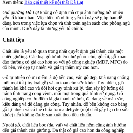
Xem thêm:
Báo giá thiết kế nội thất Đà Lạt
Giá giường Đà Lạt
không cố định mà chịu ảnh hưởng bởi nhiều
yếu tố khác nhau. Việc hiểu rõ những yếu tố này sẽ giúp bạn dễ
dàng hơn trong việc lựa chọn và tính toán ngân sách cho phòng ngủ
của mình. Dưới đây là những yếu tố chính:
Chất liệu
Chất liệu là yếu tố quan trọng nhất quyết định giá thành của một
chiếc giường. Các loại gỗ tự nhiên như gỗ óc chó, gỗ sồi, gỗ xoan
đào thường có giá cao hơn so với gỗ công nghiệp (MDF, MFC) do
độ bền, vẻ đẹp tự nhiên và giá trị thẩm mỹ cao hơn.
Gỗ tự nhiên có ưu điểm là độ bền cao, vân gỗ đẹp, khả năng chống
mối mọt tốt (tùy loại gỗ) và an toàn cho sức khỏe. Tuy nhiên, giá
thành lại khá cao và đòi hỏi quy trình xử lý, tẩm sấy kỹ lưỡng để
tránh tình trạng cong vênh, mối mọt trong quá trình sử dụng. Gỗ
công nghiệp có ưu điểm là giá thành rẻ hơn, đa dạng về màu sắc,
kiểu dáng và dễ dàng gia công. Tuy nhiên, độ bền không cao bằng
gỗ tự nhiên và có thể chứa formaldehyde (một chất gây hại cho sức
khỏe) nếu không được sản xuất theo tiêu chuẩn.
Ngoài gỗ, chất liệu bọc (da, vải) và chất liệu nệm cũng ảnh hưởng
đến giá thành của giường. Da thật có giá cao hơn da công nghiệp,