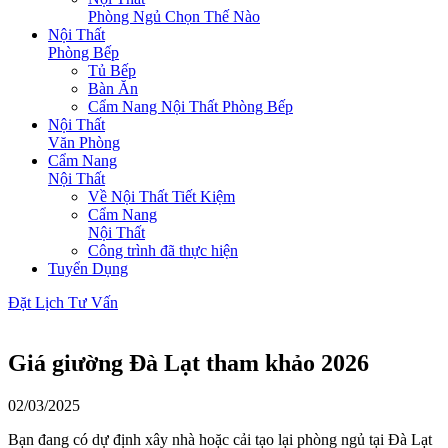
Phòng Ngủ Chọn Thế Nào
Nội Thất
Phòng Bếp
Tủ Bếp
Bàn Ăn
Cẩm Nang Nội Thất Phòng Bếp
Nội Thất
Văn Phòng
Cẩm Nang
Nội Thất
Về Nội Thất Tiết Kiệm
Cẩm Nang
Nội Thất
Công trình đã thực hiện
Tuyển Dụng
Đặt Lịch Tư Vấn
Giá giường Đà Lạt tham khảo 2026
02/03/2025
Bạn đang có dự định xây nhà hoặc cải tạo lại phòng ngủ tại Đà Lạt