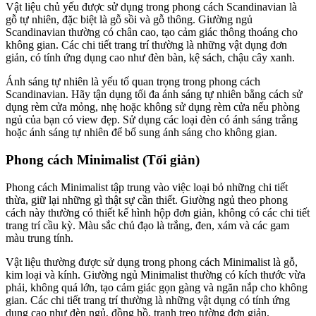
Vật liệu chủ yếu được sử dụng trong phong cách Scandinavian là
gỗ tự nhiên, đặc biệt là gỗ sồi và gỗ thông. Giường ngủ
Scandinavian thường có chân cao, tạo cảm giác thông thoáng cho
không gian. Các chi tiết trang trí thường là những vật dụng đơn
giản, có tính ứng dụng cao như đèn bàn, kệ sách, chậu cây xanh.
Ánh sáng tự nhiên là yếu tố quan trọng trong phong cách
Scandinavian. Hãy tận dụng tối đa ánh sáng tự nhiên bằng cách sử
dụng rèm cửa mỏng, nhẹ hoặc không sử dụng rèm cửa nếu phòng
ngủ của bạn có view đẹp. Sử dụng các loại đèn có ánh sáng trắng
hoặc ánh sáng tự nhiên để bổ sung ánh sáng cho không gian.
Phong cách Minimalist (Tối giản)
Phong cách Minimalist tập trung vào việc loại bỏ những chi tiết
thừa, giữ lại những gì thật sự cần thiết. Giường ngủ theo phong
cách này thường có thiết kế hình hộp đơn giản, không có các chi tiết
trang trí cầu kỳ. Màu sắc chủ đạo là trắng, đen, xám và các gam
màu trung tính.
Vật liệu thường được sử dụng trong phong cách Minimalist là gỗ,
kim loại và kính. Giường ngủ Minimalist thường có kích thước vừa
phải, không quá lớn, tạo cảm giác gọn gàng và ngăn nắp cho không
gian. Các chi tiết trang trí thường là những vật dụng có tính ứng
dụng cao như đèn ngủ, đồng hồ, tranh treo tường đơn giản.