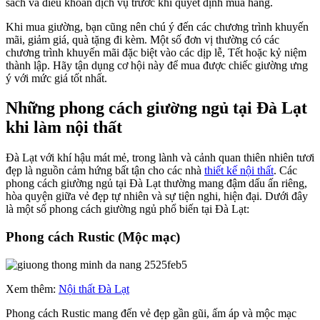
sách và điều khoản dịch vụ trước khi quyết định mua hàng.
Khi mua giường, bạn cũng nên chú ý đến các chương trình khuyến
mãi, giảm giá, quà tặng đi kèm. Một số đơn vị thường có các
chương trình khuyến mãi đặc biệt vào các dịp lễ, Tết hoặc kỷ niệm
thành lập. Hãy tận dụng cơ hội này để mua được chiếc giường ưng
ý với mức giá tốt nhất.
Những phong cách giường ngủ tại Đà Lạt
khi làm nội thất
Đà Lạt với khí hậu mát mẻ, trong lành và cảnh quan thiên nhiên tươi
đẹp là nguồn cảm hứng bất tận cho các nhà
thiết kế nội thất
. Các
phong cách giường ngủ tại Đà Lạt thường mang đậm dấu ấn riêng,
hòa quyện giữa vẻ đẹp tự nhiên và sự tiện nghi, hiện đại. Dưới đây
là một số phong cách giường ngủ phổ biến tại Đà Lạt:
Phong cách Rustic (Mộc mạc)
Xem thêm:
Nội thất Đà Lạt
Phong cách Rustic mang đến vẻ đẹp gần gũi, ấm áp và mộc mạc