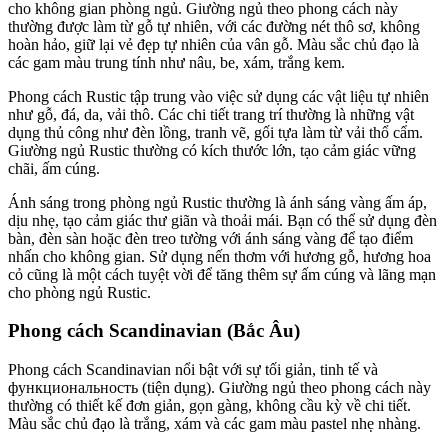
cho không gian phòng ngủ. Giường ngủ theo phong cách này
thường được làm từ gỗ tự nhiên, với các đường nét thô sơ, không
hoàn hảo, giữ lại vẻ đẹp tự nhiên của vân gỗ. Màu sắc chủ đạo là
các gam màu trung tính như nâu, be, xám, trắng kem.
Phong cách Rustic tập trung vào việc sử dụng các vật liệu tự nhiên
như gỗ, đá, da, vải thô. Các chi tiết trang trí thường là những vật
dụng thủ công như đèn lồng, tranh vẽ, gối tựa làm từ vải thổ cẩm.
Giường ngủ Rustic thường có kích thước lớn, tạo cảm giác vững
chãi, ấm cúng.
Ánh sáng trong phòng ngủ Rustic thường là ánh sáng vàng ấm áp,
dịu nhẹ, tạo cảm giác thư giãn và thoải mái. Bạn có thể sử dụng đèn
bàn, đèn sàn hoặc đèn treo tường với ánh sáng vàng để tạo điểm
nhấn cho không gian. Sử dụng nến thơm với hương gỗ, hương hoa
cỏ cũng là một cách tuyệt vời để tăng thêm sự ấm cúng và lãng mạn
cho phòng ngủ Rustic.
Phong cách Scandinavian (Bắc Âu)
Phong cách Scandinavian nổi bật với sự tối giản, tinh tế và
функциональность (tiện dụng). Giường ngủ theo phong cách này
thường có thiết kế đơn giản, gọn gàng, không cầu kỳ về chi tiết.
Màu sắc chủ đạo là trắng, xám và các gam màu pastel nhẹ nhàng.