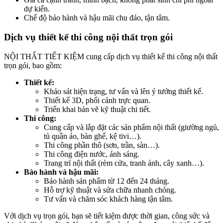
dự kiến.
Chế độ bảo hành và hậu mãi chu đáo, tận tâm.
Dịch vụ thiết kế thi công nội thất trọn gói
NỘI THẤT TIẾT KIỆM cung cấp dịch vụ thiết kế thi công nội thất
trọn gói, bao gồm:
Thiết kế:
Khảo sát hiện trạng, tư vấn và lên ý tưởng thiết kế.
Thiết kế 3D, phối cảnh trực quan.
Triển khai bản vẽ kỹ thuật chi tiết.
Thi công:
Cung cấp và lắp đặt các sản phẩm nội thất (giường ngủ,
tủ quần áo, bàn ghế, kệ tivi…).
Thi công phần thô (sơn, trần, sàn…).
Thi công điện nước, ánh sáng.
Trang trí nội thất (rèm cửa, tranh ảnh, cây xanh…).
Bảo hành và hậu mãi:
Bảo hành sản phẩm từ 12 đến 24 tháng.
Hỗ trợ kỹ thuật và sửa chữa nhanh chóng.
Tư vấn và chăm sóc khách hàng tận tâm.
Với dịch vụ trọn gói, bạn sẽ tiết kiệm được thời gian, công sức và