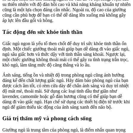
su thiên nhiên với độ đàn hồi cao và khả năng kháng khuẩn tự nhiên
cũng là một lựa chọn đáng cân nhắc. Ngoài ra, độ cao của giường
cũng cần phù hợp để bạn có thể dễ dàng lên xuống mà không gây
áp lực lên đầu gối và hông.
Tác động đến sức khỏe tinh thần
Giấc ngủ ngon là yếu tố then chốt để duy trì sức khỏe tinh thần ổn
định. Một chiếc giường thoải mái giúp bạn dễ dàng đi vào giấc ngủ,
ngủ sâu giấc hơn và thức dậy với tinh thần sảng khoái. Ngược lại,
một chiếc giường không thoải mái có thể gây ra tình trạng trằn trọc,
khó ngủ, làm tăng mức độ căng thẳng và lo âu.
Ánh sáng, tiếng ồn và nhiệt độ trong phòng ngủ cũng ảnh hưởng
đáng kể đến chất lượng giấc ngủ. Hãy đảm bảo phòng ngủ của bạn
được cách âm tốt, có rèm cửa dày để chắn ánh sáng và duy trì nhiệt
độ mát mẻ, thoải mái. Sử dụng các loại tinh dầu thư giãn như
lavender, camomile hoặc gỗ đàn hương cũng có thể giúp bạn dễ
dàng đi vào giấc ngủ. Hạn chế sử dụng các thiết bị điện tử trước khi
ngủ để giảm thiểu tác động của ánh sáng xanh đến não bộ.
Giá trị thẩm mỹ và phong cách sống
Giường ngủ là trung tâm của phòng ngủ, là điểm nhấn quan trọng