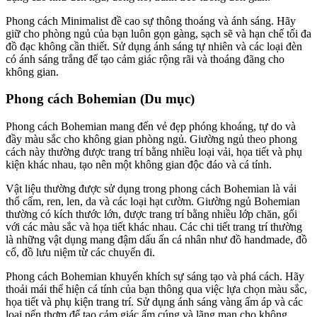
Phong cách Minimalist đề cao sự thông thoáng và ánh sáng. Hãy
giữ cho phòng ngủ của bạn luôn gọn gàng, sạch sẽ và hạn chế tối đa
đồ đạc không cần thiết. Sử dụng ánh sáng tự nhiên và các loại đèn
có ánh sáng trắng để tạo cảm giác rộng rãi và thoáng đãng cho
không gian.
Phong cách Bohemian (Du mục)
Phong cách Bohemian mang đến vẻ đẹp phóng khoáng, tự do và
đầy màu sắc cho không gian phòng ngủ. Giường ngủ theo phong
cách này thường được trang trí bằng nhiều loại vải, họa tiết và phụ
kiện khác nhau, tạo nên một không gian độc đáo và cá tính.
Vật liệu thường được sử dụng trong phong cách Bohemian là vải
thổ cẩm, ren, len, da và các loại hạt cườm. Giường ngủ Bohemian
thường có kích thước lớn, được trang trí bằng nhiều lớp chăn, gối
với các màu sắc và họa tiết khác nhau. Các chi tiết trang trí thường
là những vật dụng mang đậm dấu ấn cá nhân như đồ handmade, đồ
cổ, đồ lưu niệm từ các chuyến đi.
Phong cách Bohemian khuyến khích sự sáng tạo và phá cách. Hãy
thoải mái thể hiện cá tính của bạn thông qua việc lựa chọn màu sắc,
họa tiết và phụ kiện trang trí. Sử dụng ánh sáng vàng ấm áp và các
loại nến thơm để tạo cảm giác ấm cúng và lãng mạn cho không