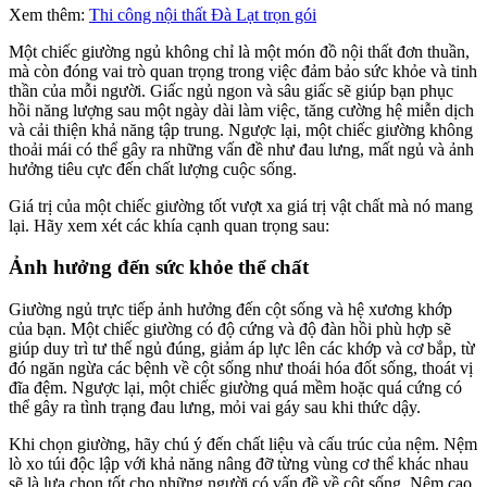
Xem thêm:
Thi công nội thất Đà Lạt trọn gói
Một chiếc giường ngủ không chỉ là một món đồ nội thất đơn thuần,
mà còn đóng vai trò quan trọng trong việc đảm bảo sức khỏe và tinh
thần của mỗi người. Giấc ngủ ngon và sâu giấc sẽ giúp bạn phục
hồi năng lượng sau một ngày dài làm việc, tăng cường hệ miễn dịch
và cải thiện khả năng tập trung. Ngược lại, một chiếc giường không
thoải mái có thể gây ra những vấn đề như đau lưng, mất ngủ và ảnh
hưởng tiêu cực đến chất lượng cuộc sống.
Giá trị của một chiếc giường tốt vượt xa giá trị vật chất mà nó mang
lại. Hãy xem xét các khía cạnh quan trọng sau:
Ảnh hưởng đến sức khỏe thể chất
Giường ngủ trực tiếp ảnh hưởng đến cột sống và hệ xương khớp
của bạn. Một chiếc giường có độ cứng và độ đàn hồi phù hợp sẽ
giúp duy trì tư thế ngủ đúng, giảm áp lực lên các khớp và cơ bắp, từ
đó ngăn ngừa các bệnh về cột sống như thoái hóa đốt sống, thoát vị
đĩa đệm. Ngược lại, một chiếc giường quá mềm hoặc quá cứng có
thể gây ra tình trạng đau lưng, mỏi vai gáy sau khi thức dậy.
Khi chọn giường, hãy chú ý đến chất liệu và cấu trúc của nệm. Nệm
lò xo túi độc lập với khả năng nâng đỡ từng vùng cơ thể khác nhau
sẽ là lựa chọn tốt cho những người có vấn đề về cột sống. Nệm cao