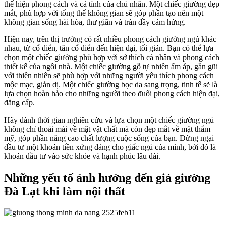
thể hiện phong cách và cá tính của chủ nhân. Một chiếc giường đẹp
mắt, phù hợp với tổng thể không gian sẽ góp phần tạo nên một
không gian sống hài hòa, thư giãn và tràn đầy cảm hứng.
Hiện nay, trên thị trường có rất nhiều phong cách giường ngủ khác
nhau, từ cổ điển, tân cổ điển đến hiện đại, tối giản. Bạn có thể lựa
chọn một chiếc giường phù hợp với sở thích cá nhân và phong cách
thiết kế của ngôi nhà. Một chiếc giường gỗ tự nhiên ấm áp, gần gũi
với thiên nhiên sẽ phù hợp với những người yêu thích phong cách
mộc mạc, giản dị. Một chiếc giường bọc da sang trọng, tinh tế sẽ là
lựa chọn hoàn hảo cho những người theo đuổi phong cách hiện đại,
đẳng cấp.
Hãy dành thời gian nghiên cứu và lựa chọn một chiếc giường ngủ
không chỉ thoải mái về mặt vật chất mà còn đẹp mắt về mặt thẩm
mỹ, góp phần nâng cao chất lượng cuộc sống của bạn. Đừng ngại
đầu tư một khoản tiền xứng đáng cho giấc ngủ của mình, bởi đó là
khoản đầu tư vào sức khỏe và hạnh phúc lâu dài.
Những yếu tố ảnh hưởng đến giá giường
Đà Lạt khi làm nội thất