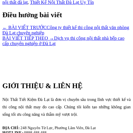
nội thất đà lạt
,
Thiết Kế Nội Thất Đà Lạt Uy Tín
Điều hướng bài viết
← BÀI VIẾT TRƯỚC
Công ty thiết kế thi công nội thất văn phòng
Đà Lạt chuyên nghiệp
BÀI VIẾT TIẾP THEO →
Dịch vụ thi công nội thất nhà bếp cao
cấp chuyên nghiệp ở Đà Lạt
GIỚI THIỆU & LIÊN HỆ
Nội Thất Tiết Kiệm Đà Lạt là đơn vị chuyên sâu trong lĩnh vực thiết kế và
thi công nội thất may đo cao cấp. Chúng tôi kiến tạo những không gian
sống tối ưu công năng và thẩm mỹ vượt trội.
ĐỊA CHỈ:
248 Nguyên Từ Lực, Phường Lâm Viên, Đà Lạt
HOTLINE:
0898 488 488