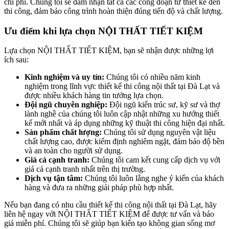
chi phí. Chúng tôi sẽ đảm nhận tất cả các công đoạn từ thiết kế đến
thi công, đảm bảo công trình hoàn thiện đúng tiến độ và chất lượng.
Ưu điểm khi lựa chọn NỘI THẤT TIẾT KIỆM
Lựa chọn NỘI THẤT TIẾT KIỆM, bạn sẽ nhận được những lợi
ích sau:
Kinh nghiệm và uy tín:
Chúng tôi có nhiều năm kinh
nghiệm trong lĩnh vực thiết kế thi công nội thất tại Đà Lạt và
được nhiều khách hàng tin tưởng lựa chọn.
Đội ngũ chuyên nghiệp:
Đội ngũ kiến trúc sư, kỹ sư và thợ
lành nghề của chúng tôi luôn cập nhật những xu hướng thiết
kế mới nhất và áp dụng những kỹ thuật thi công hiện đại nhất.
Sản phẩm chất lượng:
Chúng tôi sử dụng nguyên vật liệu
chất lượng cao, được kiểm định nghiêm ngặt, đảm bảo độ bền
và an toàn cho người sử dụng.
Giá cả cạnh tranh:
Chúng tôi cam kết cung cấp dịch vụ với
giá cả cạnh tranh nhất trên thị trường.
Dịch vụ tận tâm:
Chúng tôi luôn lắng nghe ý kiến của khách
hàng và đưa ra những giải pháp phù hợp nhất.
Nếu bạn đang có nhu cầu thiết kế thi công nội thất tại Đà Lạt, hãy
liên hệ ngay với NỘI THẤT TIẾT KIỆM để được tư vấn và báo
giá miễn phí. Chúng tôi sẽ giúp bạn kiến tạo không gian sống mơ