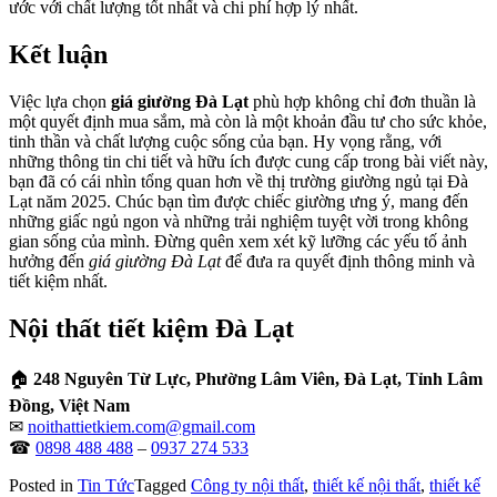
ước với chất lượng tốt nhất và chi phí hợp lý nhất.
Kết luận
Việc lựa chọn
giá giường Đà Lạt
phù hợp không chỉ đơn thuần là
một quyết định mua sắm, mà còn là một khoản đầu tư cho sức khỏe,
tinh thần và chất lượng cuộc sống của bạn. Hy vọng rằng, với
những thông tin chi tiết và hữu ích được cung cấp trong bài viết này,
bạn đã có cái nhìn tổng quan hơn về thị trường giường ngủ tại Đà
Lạt năm 2025. Chúc bạn tìm được chiếc giường ưng ý, mang đến
những giấc ngủ ngon và những trải nghiệm tuyệt vời trong không
gian sống của mình. Đừng quên xem xét kỹ lưỡng các yếu tố ảnh
hưởng đến
giá giường Đà Lạt
để đưa ra quyết định thông minh và
tiết kiệm nhất.
Nội thất tiết kiệm Đà Lạt
🏠
248 Nguyên Từ Lực, Phường Lâm Viên, Đà Lạt, Tỉnh Lâm
Đồng, Việt Nam
✉
noithattietkiem.com@gmail.com
☎
0898 488 488
–
0937 274 533
Posted in
Tin Tức
Tagged
Công ty nội thất
,
thiết kế nội thất
,
thiết kế