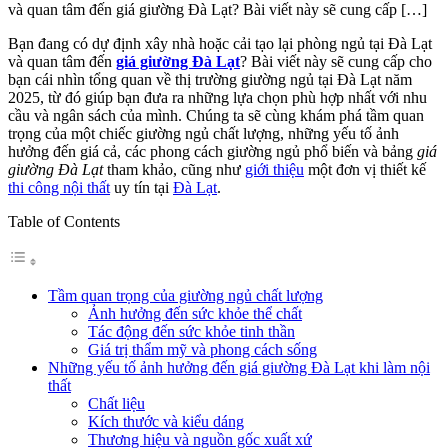
và quan tâm đến giá giường Đà Lạt? Bài viết này sẽ cung cấp […]
Bạn đang có dự định xây nhà hoặc cải tạo lại phòng ngủ tại Đà Lạt
và quan tâm đến
giá giường Đà Lạt
? Bài viết này sẽ cung cấp cho
bạn cái nhìn tổng quan về thị trường giường ngủ tại Đà Lạt năm
2025, từ đó giúp bạn đưa ra những lựa chọn phù hợp nhất với nhu
cầu và ngân sách của mình. Chúng ta sẽ cùng khám phá tầm quan
trọng của một chiếc giường ngủ chất lượng, những yếu tố ảnh
hưởng đến giá cả, các phong cách giường ngủ phổ biến và bảng
giá
giường Đà Lạt
tham khảo, cũng như
giới thiệu
một đơn vị thiết kế
thi công nội thất
uy tín tại
Đà Lạt
.
Table of Contents
Tầm quan trọng của giường ngủ chất lượng
Ảnh hưởng đến sức khỏe thể chất
Tác động đến sức khỏe tinh thần
Giá trị thẩm mỹ và phong cách sống
Những yếu tố ảnh hưởng đến giá giường Đà Lạt khi làm nội
thất
Chất liệu
Kích thước và kiểu dáng
Thương hiệu và nguồn gốc xuất xứ