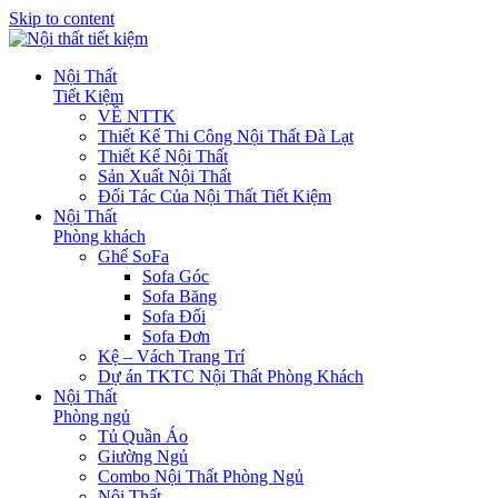
Skip to content
Nội Thất
Tiết Kiệm
VỀ NTTK
Thiết Kế Thi Công Nội Thất Đà Lạt
Thiết Kế Nội Thất
Sản Xuất Nội Thất
Đối Tác Của Nội Thất Tiết Kiệm
Nội Thất
Phòng khách
Ghế SoFa
Sofa Góc
Sofa Băng
Sofa Đối
Sofa Đơn
Kệ – Vách Trang Trí
Dự án TKTC Nội Thất Phòng Khách
Nội Thất
Phòng ngủ
Tủ Quần Áo
Giường Ngủ
Combo Nội Thất Phòng Ngủ
Nội Thất