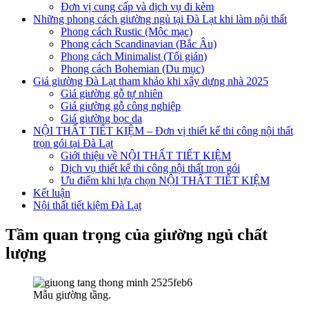
Đơn vị cung cấp và dịch vụ đi kèm
Những phong cách giường ngủ tại Đà Lạt khi làm nội thất
Phong cách Rustic (Mộc mạc)
Phong cách Scandinavian (Bắc Âu)
Phong cách Minimalist (Tối giản)
Phong cách Bohemian (Du mục)
Giá giường Đà Lạt tham khảo khi xây dựng nhà 2025
Giá giường gỗ tự nhiên
Giá giường gỗ công nghiệp
Giá giường bọc da
NỘI THẤT TIẾT KIỆM – Đơn vị thiết kế thi công nội thất
trọn gói tại Đà Lạt
Giới thiệu về NỘI THẤT TIẾT KIỆM
Dịch vụ thiết kế thi công nội thất trọn gói
Ưu điểm khi lựa chọn NỘI THẤT TIẾT KIỆM
Kết luận
Nội thất tiết kiệm Đà Lạt
Tầm quan trọng của giường ngủ chất
lượng
Mẫu giường tầng.