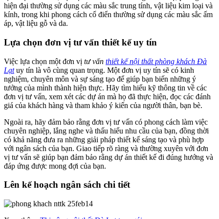
hiện đại thường sử dụng các màu sắc trung tính, vật liệu kim loại và
kính, trong khi phong cách cổ điển thường sử dụng các màu sắc ấm
áp, vật liệu gỗ và da.
Lựa chọn đơn vị tư vấn thiết kế uy tín
Việc lựa chọn một đơn vị
tư vấn
thiết kế nội thất phòng khách Đà
Lạt
uy tín là vô cùng quan trọng. Một đơn vị uy tín sẽ có kinh
nghiệm, chuyên môn và sự sáng tạo để giúp bạn biến những ý
tưởng của mình thành hiện thực. Hãy tìm hiểu kỹ thông tin về các
đơn vị tư vấn, xem xét các dự án mà họ đã thực hiện, đọc các đánh
giá của khách hàng và tham khảo ý kiến của người thân, bạn bè.
Ngoài ra, hãy đảm bảo rằng đơn vị tư vấn có phong cách làm việc
chuyên nghiệp, lắng nghe và thấu hiểu nhu cầu của bạn, đồng thời
có khả năng đưa ra những giải pháp thiết kế sáng tạo và phù hợp
với ngân sách của bạn. Giao tiếp rõ ràng và thường xuyên với đơn
vị tư vấn sẽ giúp bạn đảm bảo rằng dự án thiết kế đi đúng hướng và
đáp ứng được mong đợi của bạn.
Lên kế hoạch ngân sách chi tiết