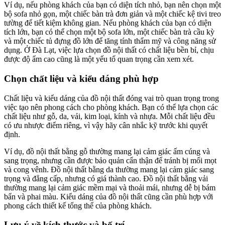
Ví dụ, nếu phòng khách của bạn có diện tích nhỏ, bạn nên chọn một
bộ sofa nhỏ gọn, một chiếc bàn trà đơn giản và một chiếc kệ tivi treo
tường để tiết kiệm không gian. Nếu phòng khách của bạn có diện
tích lớn, bạn có thể chọn một bộ sofa lớn, một chiếc bàn trà cầu kỳ
và một chiếc tủ đựng đồ lớn để tăng tính thẩm mỹ và công năng sử
dụng. Ở Đà Lạt, việc lựa chọn đồ nội thất có chất liệu bền bỉ, chịu
được độ ẩm cao cũng là một yếu tố quan trọng cần xem xét.
Chọn chất liệu và kiểu dáng phù hợp
Chất liệu và kiểu dáng của đồ nội thất đóng vai trò quan trọng trong
việc tạo nên phong cách cho phòng khách. Bạn có thể lựa chọn các
chất liệu như gỗ, da, vải, kim loại, kính và nhựa. Mỗi chất liệu đều
có ưu nhược điểm riêng, vì vậy hãy cân nhắc kỹ trước khi quyết
định.
Ví dụ, đồ nội thất bằng gỗ thường mang lại cảm giác ấm cúng và
sang trọng, nhưng cần được bảo quản cẩn thận để tránh bị mối mọt
và cong vênh. Đồ nội thất bằng da thường mang lại cảm giác sang
trọng và đẳng cấp, nhưng có giá thành cao. Đồ nội thất bằng vải
thường mang lại cảm giác mềm mại và thoải mái, nhưng dễ bị bám
bẩn và phai màu. Kiểu dáng của đồ nội thất cũng cần phù hợp với
phong cách thiết kế tổng thể của phòng khách.
Lưu ý về kích thước và bố trí