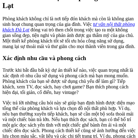
Lạt
Phòng khách không chỉ là nơi tiếp đón khách mà còn là không gian
sinh hoạt chung quan trọng của gia đình. Việc
tư vấn nội thất phòng
khách Đà Lạt
đóng vai trò then chốt trong việc tạo ra một không
gian sống đẹp, tiện nghi và phản ánh được gu thẩm mỹ của gia chủ.
Một thiết kế phòng khách tốt sẽ tối ưu hóa công năng sử dụng,
mang lại sự thoải mái và thư giãn cho mọi thành viên trong gia đình.
Xác định nhu cầu và phong cách
Trước khi bắt đầu bất kỳ dự án thiết kế nào, việc quan trọng nhất là
xác định rõ nhu cầu sử dụng và phong cách mà bạn mong muốn.
Phòng khách của bạn sẽ được sử dụng chủ yếu để làm gì? Tiếp
khách, xem TV, đọc sách, hay chơi game? Bạn thích phong cách
hiện đại, tối giản, cổ điển, hay vintage?
Việc trả lời những câu hỏi này sẽ giúp bạn định hình được diện mạo
tổng thể của phòng khách và lựa chọn đồ nội thất phù hợp. Ví dụ,
nếu bạn thường xuyên tiếp khách, bạn sẽ cần một bộ sofa thoải mái
và một chiếc bàn trà lớn. Nếu bạn thích đọc sách, bạn có thể bố trí
một góc đọc sách yên tĩnh với một chiếc ghế bành êm ái và một
chiếc đèn đọc sách. Phong cách thiết kế cũng sẽ ảnh hưởng đến việc
lựa chọn màu sắc, vật liệu và các chi tiết trang trí. Ví dụ, phong cách