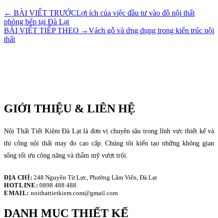
← BÀI VIẾT TRƯỚC
Lợi ích của việc đầu tư vào đồ nội thất
phòng bếp tại Đà Lạt
BÀI VIẾT TIẾP THEO →
Vách gỗ và ứng dụng trong kiến trúc nội
thất
GIỚI THIỆU & LIÊN HỆ
Nội Thất Tiết Kiệm Đà Lạt là đơn vị chuyên sâu trong lĩnh vực thiết kế và
thi công nội thất may đo cao cấp. Chúng tôi kiến tạo những không gian
sống tối ưu công năng và thẩm mỹ vượt trội.
ĐỊA CHỈ:
248 Nguyên Từ Lực, Phường Lâm Viên, Đà Lạt
HOTLINE:
0898 488 488
EMAIL:
noithattietkiem.com@gmail.com
DANH MỤC THIẾT KẾ