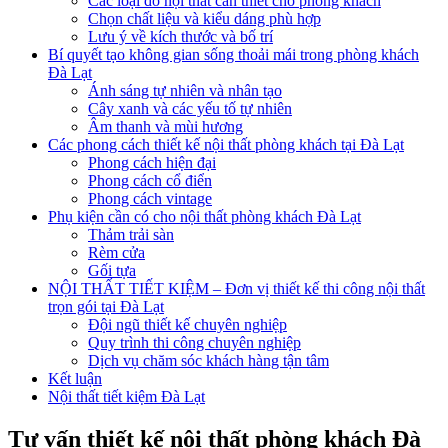
Các loại đồ nội thất cần thiết cho phòng khách
Chọn chất liệu và kiểu dáng phù hợp
Lưu ý về kích thước và bố trí
Bí quyết tạo không gian sống thoải mái trong phòng khách
Đà Lạt
Ánh sáng tự nhiên và nhân tạo
Cây xanh và các yếu tố tự nhiên
Âm thanh và mùi hương
Các phong cách thiết kế nội thất phòng khách tại Đà Lạt
Phong cách hiện đại
Phong cách cổ điển
Phong cách vintage
Phụ kiện cần có cho nội thất phòng khách Đà Lạt
Thảm trải sàn
Rèm cửa
Gối tựa
NỘI THẤT TIẾT KIỆM – Đơn vị thiết kế thi công nội thất
trọn gói tại Đà Lạt
Đội ngũ thiết kế chuyên nghiệp
Quy trình thi công chuyên nghiệp
Dịch vụ chăm sóc khách hàng tận tâm
Kết luận
Nội thất tiết kiệm Đà Lạt
Tư vấn thiết kế nội thất phòng khách Đà