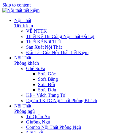
Skip to content
Nội Thất
Tiết Kiệm
VỀ NTTK
Thiết Kế Thi Công Nội Thất Đà Lạt
Thiết Kế Nội Thất
Sản Xuất Nội Thất
Đối Tác Của Nội Thất Tiết Kiệm
Nội Thất
Phòng khách
Ghế SoFa
Sofa Góc
Sofa Băng
Sofa Đối
Sofa Đơn
Kệ – Vách Trang Trí
Dự án TKTC Nội Thất Phòng Khách
Nội Thất
Phòng ngủ
Tủ Quần Áo
Giường Ngủ
Combo Nội Thất Phòng Ngủ
Nội Thất