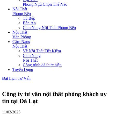
Phòng Ngủ Chọn Thế Nào
Nội Thất
Phòng Bếp
Tủ Bếp
Bàn Ăn
Cẩm Nang Nội Thất Phòng Bếp
Nội Thất
Văn Phòng
Cẩm Nang
Nội Thất
Về Nội Thất Tiết Kiệm
Cẩm Nang
Nội Thất
Công trình đã thực hiện
Tuyển Dụng
Đặt Lịch Tư Vấn
Công ty tư vấn nội thất phòng khách uy
tín tại Đà Lạt
11/03/2025