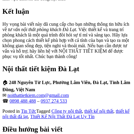
Kết luận
Hy vọng bài viết này đã cung cấp cho bạn những thông tin hữu ích
về
tư vấn nội thất phòng khách Đà Lạt
. Việc thiết kế và trang trí
phòng khách là một quá trình đòi hỏi sự tỉ mỉ và sáng tạo. Hãy lựa
chọn phong cách thiết kế phù hợp với cá tính của bạn và tạo ra một
không gian sống đẹp, tiện nghi và thoải mái. Nếu bạn cần được tư
vấn và hỗ trợ, hãy liên hệ với NỘI THẤT TIẾT KIỆM để được
phục vụ tốt nhất. Chúc bạn thành công!
Nội thất tiết kiệm Đà Lạt
🏠
248 Nguyên Từ Lực, Phường Lâm Viên, Đà Lạt, Tỉnh Lâm
Đồng, Việt Nam
✉
noithattietkiem.com@gmail.com
☎
0898 488 488
–
0937 274 533
Posted in
Tin Tức
Tagged
Công ty nội thất
,
thiết kế nội thất
,
thiết kế
nội thất đà lạt
,
Thiết Kế Nội Thất Đà Lạt Uy Tín
Điều hướng bài viết