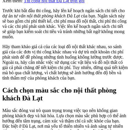
Xem thêm:
Thi công nội thất Đà Lạt trọn gói
Trước khi bắt đầu thi công, hãy lên kế hoạch ngân sách chi tiết cho
dự án
tư vấn nội thất phòng khách Đà Lạt
của bạn. Ngân sách này
sẽ bao gồm chi phí thiết kế, chi phí mua đồ nội thất, chi phí thi công
và các chi phí phát sinh khác. Việc lên kế hoạch ngân sách chi tiết
sẽ giúp bạn kiểm soát chi tiêu và tránh những bất ngờ không mong
muốn.
Hãy tham khảo giá cả của các loại đồ nội thất khác nhau, so sánh
giá của các đơn vị thi công khác nhau và dự trù một khoản chi phí
phát sinh để đề phòng những tình huống không lường trước được.
Ngoài ra, hãy cân nhắc việc sử dụng các vật liệu và đồ nội thất có
giá cả phải chăng để tiết kiệm chi phí. Tuy nhiên, đừng quá tiết kiệm
mà bỏ qua chất lượng, vì chất lượng sẽ ảnh hưởng đến độ bền và
tính thẩm mỹ của phòng khách của bạn.
Cách chọn màu sắc cho nội thất phòng
khách Đà Lạt
Màu sắc đóng vai trò quan trọng trong việc tạo nên không gian
phòng khách đẹp và hài hòa. Lựa chọn màu sắc phù hợp có thể ảnh
hưởng đến tâm trạng, cảm xúc và thậm chí cả sức khỏe của bạn.
Đặc biệt ở Đà Lạt, nơi mà yếu tố thiên nhiên và ánh sáng tự nhiên