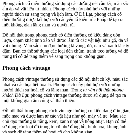
Phong cách cổ điển thường sử dụng các đường nét cầu kỳ, màu sắc
ấm áp và vật liệu tự nhiên. Phong cách này phù hợp với những
người thích sự sang trọng và lịch lãm. Ở Đà Lạt, phong cách cổ
điển thường được kết hợp với các yếu tố kiến trúc Pháp để tạo ra
một không gian lãng mạn và quyến rũ.
Đồ nội thất trong phong cách cổ điển thường có kiểu dáng uốn
lượn, chạm khắc tinh xảo và được làm từ các vật liệu như gỗ, da và
vải nhung. Màu sắc chủ đạo thường là vàng, đỏ, nâu và xanh lá cây
đậm. Bạn có thể sử dụng các loại đèn chùm, tranh treo tường và đồ
trang trí cổ để tăng thêm vẻ sang trọng cho không gian.
Phong cách vintage
Phong cách vintage thường sử dụng các đồ nội thất cũ kỹ, màu sắc
nhạt và các họa tiết hoa lá. Phong cách này phù hợp với những
người thích sự hoài cổ và lãng mạn. Trong
tư vấn nội thất phòng
khách Đà Lạt
, phong cách vintage thường được sử dụng để tạo ra
một không gian ấm cúng và thân thiện.
Đồ nội thất trong phong cách vintage thường có kiểu dáng đơn giản,
mộc mạc và được làm từ các vật liệu như gỗ, mây và tre. Màu sắc
chủ đạo thường là trắng, kem, xanh nhạt và hồng nhạt. Bạn có thể
sử dụng các loại đồ trang trí cũ như đồng hồ, bình hoa, khung ảnh
và sách để tăng thêm vẻ hoài cổ cho không gian.