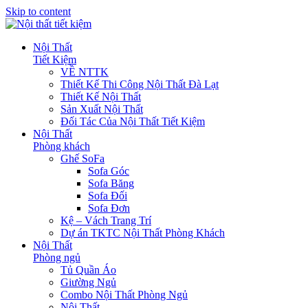
Skip to content
Nội Thất
Tiết Kiệm
VỀ NTTK
Thiết Kế Thi Công Nội Thất Đà Lạt
Thiết Kế Nội Thất
Sản Xuất Nội Thất
Đối Tác Của Nội Thất Tiết Kiệm
Nội Thất
Phòng khách
Ghế SoFa
Sofa Góc
Sofa Băng
Sofa Đối
Sofa Đơn
Kệ – Vách Trang Trí
Dự án TKTC Nội Thất Phòng Khách
Nội Thất
Phòng ngủ
Tủ Quần Áo
Giường Ngủ
Combo Nội Thất Phòng Ngủ
Nội Thất