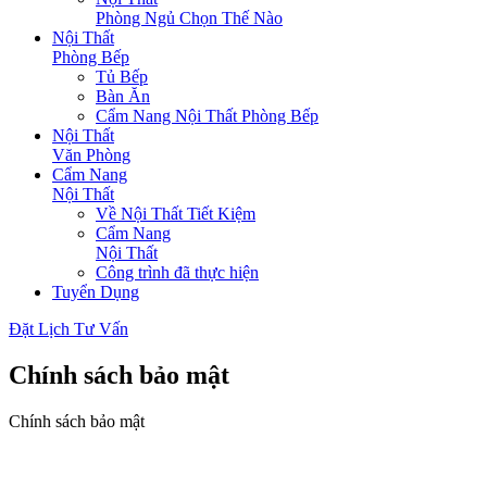
Phòng Ngủ Chọn Thế Nào
Nội Thất
Phòng Bếp
Tủ Bếp
Bàn Ăn
Cẩm Nang Nội Thất Phòng Bếp
Nội Thất
Văn Phòng
Cẩm Nang
Nội Thất
Về Nội Thất Tiết Kiệm
Cẩm Nang
Nội Thất
Công trình đã thực hiện
Tuyển Dụng
Đặt Lịch Tư Vấn
Chính sách bảo mật
Chính sách bảo mật